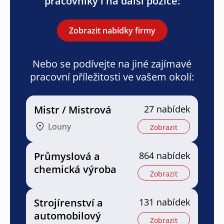
pracovníky i na další pozice:
Zobrazit nabídky firmy
Nebo se podívejte na jiné zajímavé
pracovní příležitosti ve vašem okolí:
Mistr / Mistrová
27 nabídek
Louny
Zobrazit
Průmyslová a
864 nabídek
chemická výroba
Zobrazit
Strojírenství a
131 nabídek
automobilový
Zobrazit