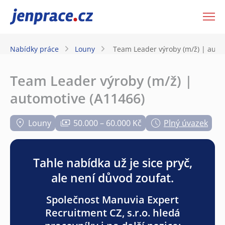
JenPráce.cz
Nabídky práce
Louny
Team Leader výroby (m/ž) | auto
Team Leader výroby (m/ž) |
automotive (A11466)
Louny
50.000 – 60.000 Kč
Plný úvazek
Tahle nabídka už je sice pryč,
ale není důvod zoufat.
Společnost Manuvia Expert
Recruitment CZ, s.r.o. hledá