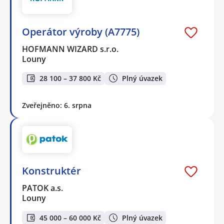
Operátor výroby (A7775)
HOFMANN WIZARD s.r.o.
Louny
28 100 – 37 800 Kč
Plný úvazek
Zveřejněno: 6. srpna
Konstruktér
PATOK a.s.
Louny
45 000 – 60 000 Kč
Plný úvazek