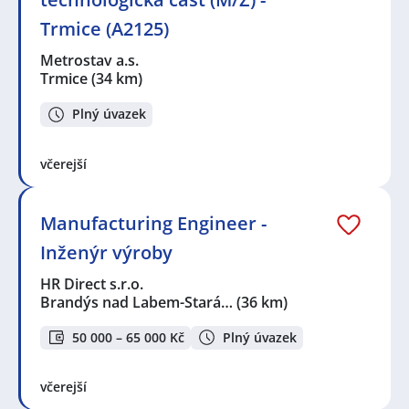
Trmice (A2125)
Metrostav a.s.
Trmice
(34 km)
Plný úvazek
včerejší
Manufacturing Engineer -
Inženýr výroby
HR Direct s.r.o.
Brandýs nad Labem-Stará…
(36 km)
50 000 – 65 000 Kč
Plný úvazek
včerejší