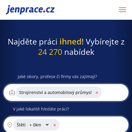
JenPráce.cz
Najděte práci
ihned
! Vybírejte z
24 270
nabídek
Jaké obory, profese či firmy vás zajímají?
×
Strojírenství a automobilový průmysl
V jaké lokalitě hledáte práci?
×
Štětí