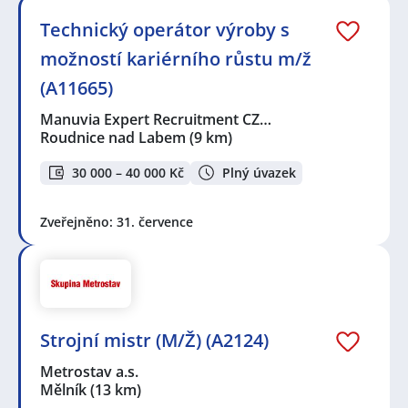
Technický operátor výroby s
možností kariérního růstu m/ž
(A11665)
Manuvia Expert Recruitment CZ…
Roudnice nad Labem
(9 km)
30 000 – 40 000 Kč
Plný úvazek
Zveřejněno: 31. července
Strojní mistr (M/Ž) (A2124)
Metrostav a.s.
Mělník
(13 km)