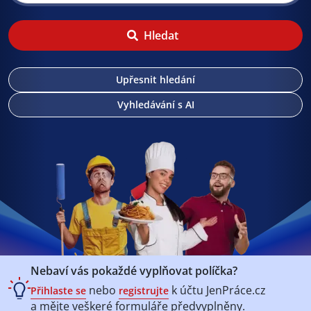
Hledat
Upřesnit hledání
Vyhledávání s AI
Nebaví vás pokaždé vyplňovat políčka?
nebo
k účtu
JenPráce.cz
Přihlaste se
registrujte
a mějte veškeré
formuláře předvyplněny.