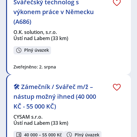
Svářečský technolog s
výkonem práce v Německu
(A686)
O.K. solution, s.r.o.
Ústí nad Labem
(33 km)
Plný úvazek
Zveřejněno: 2. srpna
🛠️ Zámečník / Svářeč m/ž –
nástup možný ihned (40 000
KČ - 55 000 KČ)
CYSAM s.r.o.
Ústí nad Labem
(33 km)
40 000 – 55 000 Kč
Plný úvazek