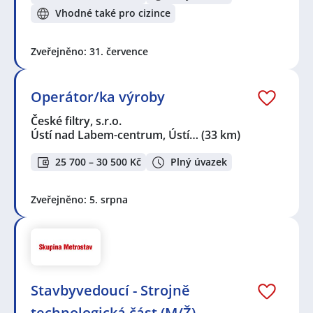
Vhodné také pro cizince
Zveřejněno: 31. července
Operátor/ka výroby
České filtry, s.r.o.
Ústí nad Labem-centrum, Ústí…
(33 km)
25 700 – 30 500 Kč
Plný úvazek
Zveřejněno: 5. srpna
Stavbyvedoucí - Strojně
technologická část (M/Ž) -