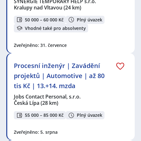
SYNERGIE TEMPORARY HELP s.r.o.
Kralupy nad Vltavou
(24 km)
50 000 – 60 000 Kč
Plný úvazek
Vhodné také pro absolventy
Zveřejněno: 31. července
Procesní inženýr | Zavádění
projektů | Automotive | až 80
tis Kč | 13.+14. mzda
Jobs Contact Personal, s.r.o.
Česká Lípa
(28 km)
55 000 – 85 000 Kč
Plný úvazek
Zveřejněno: 5. srpna