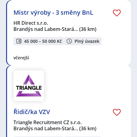
Mistr výroby - 3 směny BnL
HR Direct s.r.o.
Brandýs nad Labem-Stará…
(36 km)
45 000 – 50 000 Kč
Plný úvazek
včerejší
Řidič/ka VZV
Triangle Recruitment CZ s.r.o.
Brandýs nad Labem-Stará…
(36 km)