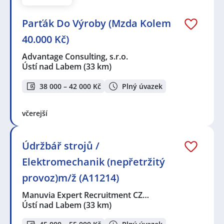
Parťák Do Výroby (Mzda Kolem
40.000 Kč)
Advantage Consulting, s.r.o.
Ústí nad Labem
(33 km)
38 000 – 42 000 Kč
Plný úvazek
včerejší
Údržbář strojů /
Elektromechanik (nepřetržitý
provoz)m/ž (A11214)
Manuvia Expert Recruitment CZ…
Ústí nad Labem
(33 km)