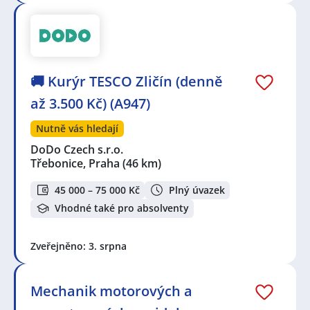
🚚 Kurýr TESCO Zličín (denně
až 3.500 Kč) (A947)
Nutně vás hledají
DoDo Czech s.r.o.
Třebonice, Praha
(46 km)
45 000 – 75 000 Kč
Plný úvazek
Vhodné také pro absolventy
Zveřejněno: 3. srpna
Mechanik motorových a