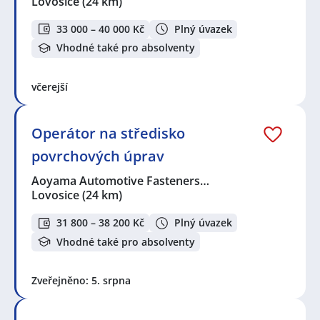
Lovosice
(24 km)
33 000 – 40 000 Kč
Plný úvazek
Vhodné také pro absolventy
včerejší
Operátor na středisko
povrchových úprav
Aoyama Automotive Fasteners…
Lovosice
(24 km)
31 800 – 38 200 Kč
Plný úvazek
Vhodné také pro absolventy
Zveřejněno: 5. srpna