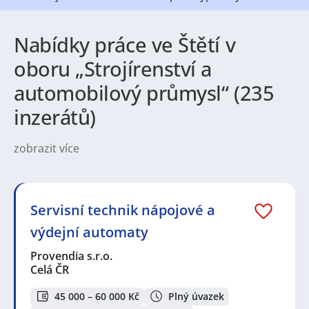
Nabídky práce ve Štětí v
oboru „Strojírenství a
automobilový průmysl“ (235
inzerátů)
zobrazit více
Práce v Štětí nabízejí pestré možnosti pro různé
profese. V regionu jsou silné průmyslové obory,
logistika a silniční i říční doprava, proto se zde často
hledají řidiči, skladníci, operátoři a technici. Nechybí
Servisní technik nápojové a
ani pozice v oboru stavebnictví, údržby,
výdejní automaty
administrativě či zákaznických službách. Aktuální
pracovní nabídky zahrnují jak manuální, tak
Provendia s.r.o.
administrativní role, takže zájemci o zaměstnání
Celá ČR
najdou příležitosti na různých úrovních kvalifikace.
Štětí je příjemné město na břehu řeky, ideální pro lidi,
45 000 – 60 000 Kč
Plný úvazek