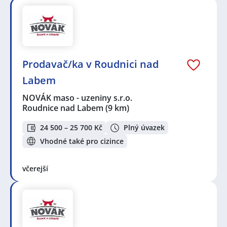
Prodavač/ka v Roudnici nad
Labem
NOVÁK maso - uzeniny s.r.o.
Roudnice nad Labem
(9 km)
24 500 – 25 700 Kč
Plný úvazek
Vhodné také pro cizince
včerejší