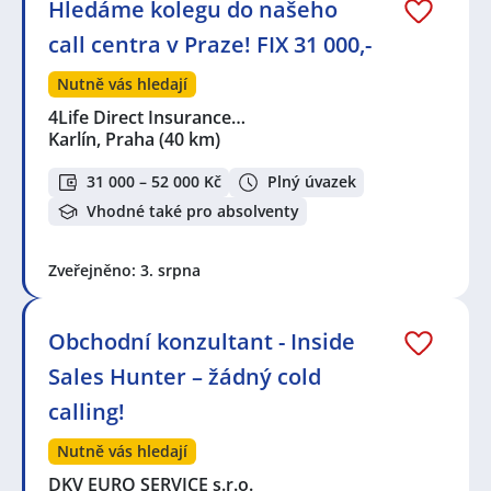
Hledáme kolegu do našeho
call centra v Praze! FIX 31 000,-
Nutně vás hledají
4Life Direct Insurance…
Karlín, Praha
(40 km)
31 000 – 52 000 Kč
Plný úvazek
Vhodné také pro absolventy
Zveřejněno: 3. srpna
Obchodní konzultant - Inside
Sales Hunter – žádný cold
calling!
Nutně vás hledají
DKV EURO SERVICE s.r.o.