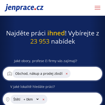
JenPráce.cz
Najděte práci
ihned
! Vybírejte z
23 953
nabídek
Jaké obory, profese či firmy vás zajímají?
×
Obchod, nákup a prodej zboží
V jaké lokalitě hledáte práci?
×
Štětí