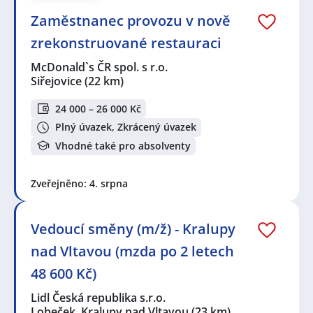
Zaměstnanec provozu v nově
zrekonstruované restauraci
McDonald`s ČR spol. s r.o.
Siřejovice
(22 km)
24 000 – 26 000 Kč
Plný úvazek, Zkrácený úvazek
Vhodné také pro absolventy
Zveřejněno: 4. srpna
Vedoucí směny (m/ž) - Kralupy
nad Vltavou (mzda po 2 letech
48 600 Kč)
Lidl Česká republika s.r.o.
Lobeček, Kralupy nad Vltavou
(23 km)