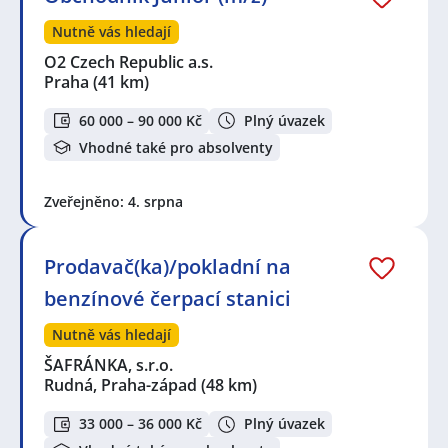
Nutně vás hledají
O2 Czech Republic a.s.
Praha
(41 km)
60 000 – 90 000 Kč
Plný úvazek
Vhodné také pro absolventy
Zveřejněno: 4. srpna
Prodavač(ka)/pokladní na
benzínové čerpací stanici
Nutně vás hledají
ŠAFRÁNKA, s.r.o.
Rudná, Praha-západ
(48 km)
33 000 – 36 000 Kč
Plný úvazek