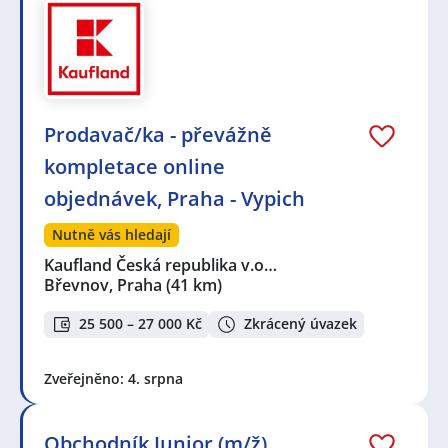
Prodavač/ka - převážně
kompletace online
objednávek, Praha - Vypich
Nutně vás hledají
Kaufland Česká republika v.o…
Břevnov, Praha
(41 km)
25 500 – 27 000 Kč
Zkrácený úvazek
Zveřejněno: 4. srpna
Obchodník Junior (m/ž)