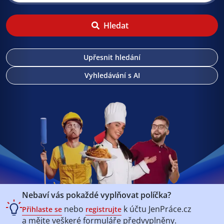
Hledat
Upřesnit hledání
Vyhledávání s AI
Nebaví vás pokaždé vyplňovat políčka?
nebo
k účtu
JenPráce.cz
Přihlaste se
registrujte
a mějte veškeré
formuláře předvyplněny.