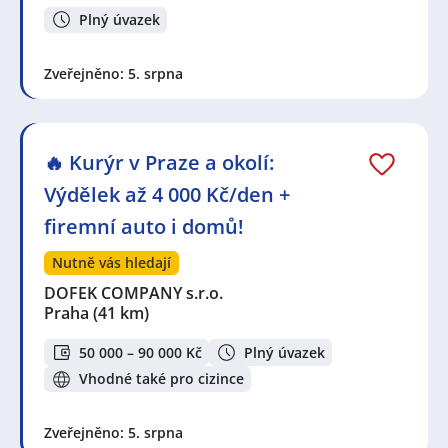
Plný úvazek
Zveřejněno: 5. srpna
🔥 Kurýr v Praze a okolí:
Výdělek až 4 000 Kč/den +
firemní auto i domů!
Nutně vás hledají
DOFEK COMPANY s.r.o.
Praha
(41 km)
50 000 – 90 000 Kč
Plný úvazek
Vhodné také pro cizince
Zveřejněno: 5. srpna