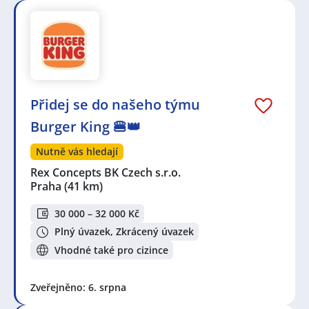
nad Vltavou
,
Neratovice
,
Kralupy nad Vltavou
,
Kozomín
,
Česká Lípa
,
Klecany
,
Přemyšlení, Zdiby
,
Slaný
,
Zdiby
,
Ústí nad Labem
,
Mimoň
,
Ďáblice, Praha
,
Čakovice, Praha
,
Stará Boleslav, Brandýs nad Labem-
Stará Boleslav
,
Horoměřice
,
Bohnice, Praha
,
Brandýs
nad Labem-Stará Boleslav
,
Letňany, Praha
,
Benátky
nad Jizerou
,
Kobylisy, Praha
,
Všebořice, Ústí nad
Labem
,
Benátky nad Jizerou II, Benátky nad Jizerou
,
Přidej se do našeho týmu
Děčín
Burger King 🍔👑
Nutně vás hledají
Rex Concepts BK Czech s.r.o.
Praha
(41 km)
30 000 – 32 000 Kč
Plný úvazek, Zkrácený úvazek
Vhodné také pro cizince
Zveřejněno: 6. srpna