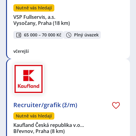
Nutně vás hledají
VSP Fullservis, a.s.
Vysočany, Praha
(18 km)
65 000 – 70 000 Kč
Plný úvazek
včerejší
Recruiter/grafik (ž/m)
Nutně vás hledají
Kaufland Česká republika v.o…
Břevnov, Praha
(8 km)