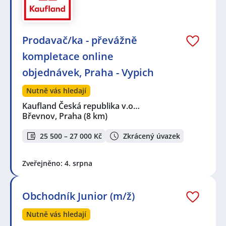
Prodavač/ka - převážně
kompletace online
objednávek, Praha - Vypich
Nutně vás hledají
Kaufland Česká republika v.o…
Břevnov, Praha
(8 km)
25 500 – 27 000 Kč
Zkrácený úvazek
Zveřejněno: 4. srpna
Obchodník Junior (m/ž)
Nutně vás hledají