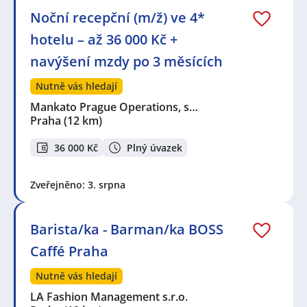
Noční recepční (m/ž) ve 4*
hotelu – až 36 000 Kč +
navýšení mzdy po 3 měsících
Nutně vás hledají
Mankato Prague Operations, s…
Praha
(12 km)
36 000 Kč
Plný úvazek
Zveřejněno: 3. srpna
Barista/ka - Barman/ka BOSS
Caffé Praha
Nutně vás hledají
LA Fashion Management s.r.o.