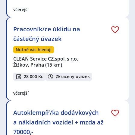
včerejší
Pracovník/ce úklidu na
částečný úvazek
Nutně vás hledají
CLEAN Service CZ,spol. s r.o.
Žižkov, Praha
(15 km)
28 000 Kč
Zkrácený úvazek
včerejší
Autoklempíř/ka dodávkových
a nákladních vozidel + mzda až
70000,-