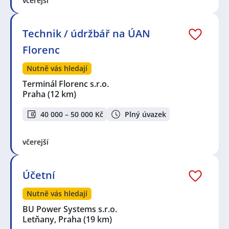
včerejší
Technik / údržbář na ÚAN
Florenc
Nutně vás hledají
Terminál Florenc s.r.o.
Praha
(12 km)
40 000 – 50 000 Kč
Plný úvazek
včerejší
Účetní
Nutně vás hledají
BU Power Systems s.r.o.
Letňany, Praha
(19 km)