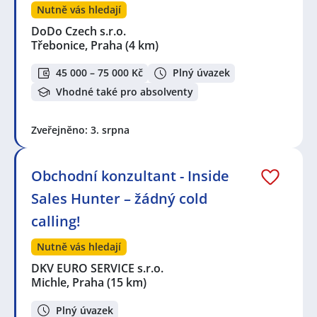
Nutně vás hledají
DoDo Czech s.r.o.
Třebonice, Praha
(4 km)
45 000 – 75 000 Kč
Plný úvazek
Vhodné také pro absolventy
Zveřejněno: 3. srpna
Obchodní konzultant - Inside
Sales Hunter – žádný cold
calling!
Nutně vás hledají
DKV EURO SERVICE s.r.o.
Michle, Praha
(15 km)
Plný úvazek