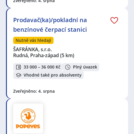
Zveřejněno: 4. srpna
Prodavač(ka)/pokladní na
benzínové čerpací stanici
Nutně vás hledají
ŠAFRÁNKA, s.r.o.
Rudná, Praha-západ
(5 km)
33 000 – 36 000 Kč
Plný úvazek
Vhodné také pro absolventy
Zveřejněno: 4. srpna