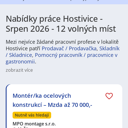
Nabídky práce Hostivice -
Srpen 2026 - 12 volných míst
Mezi nejvíce žádané pracovní profese v lokalitě
Hostivice patří
Prodavač / Prodavačka
,
Skladník
/ Skladnice
,
Pomocný pracovník / pracovnice v
gastronomii
.
zobrazit více
Hostivice nabízejí pestrou škálu pracovních
příležitostí pro lidi s různým zaměřením. V regionu
jsou běžné pozice v logistice, skladovém
hospodářství, lehkém průmyslu a výrobě, dále
Montér/ka ocelových
administrativní a obchodní role, zákaznický servis
konstrukcí – Mzda až 70 000,-
nebo řemeslné profese. Kdo hledá práci v Hostivici,
najde jak manuální zaměstnání, tak i kancelářské a
Nutně vás hledají
technické nabídky, včetně pozic, které vyžadují
zkušenosti s koordinací nebo vedením týmu.
MPO montage s.r.o.