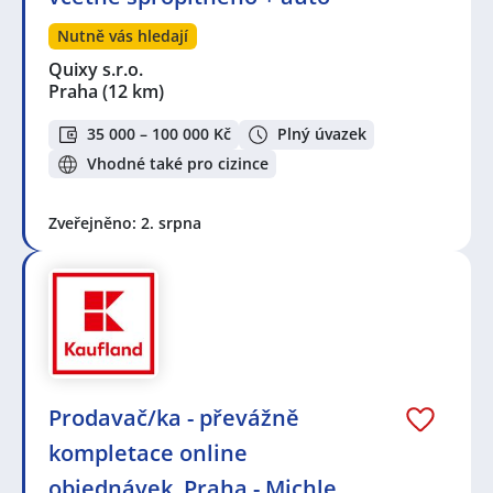
Nutně vás hledají
Quixy s.r.o.
Praha
(12 km)
35 000 – 100 000 Kč
Plný úvazek
Vhodné také pro cizince
Zveřejněno: 2. srpna
Prodavač/ka - převážně
kompletace online
objednávek, Praha - Michle