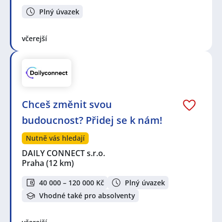
Plný úvazek
včerejší
Chceš změnit svou
budoucnost? Přidej se k nám!
Nutně vás hledají
DAILY CONNECT s.r.o.
Praha
(12 km)
40 000 – 120 000 Kč
Plný úvazek
Vhodné také pro absolventy