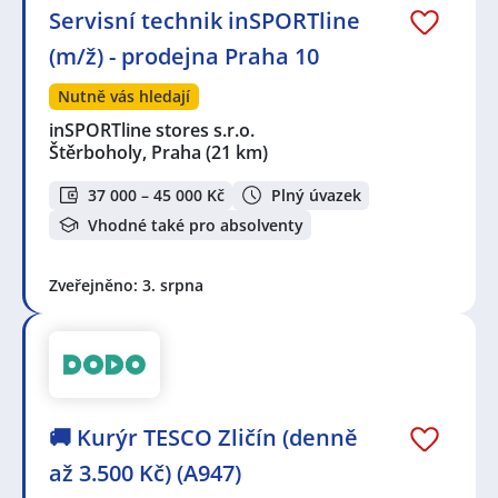
Servisní technik inSPORTline
(m/ž) - prodejna Praha 10
Nutně vás hledají
inSPORTline stores s.r.o.
Štěrboholy, Praha
(21 km)
37 000 – 45 000 Kč
Plný úvazek
Vhodné také pro absolventy
Zveřejněno: 3. srpna
🚚 Kurýr TESCO Zličín (denně
až 3.500 Kč) (A947)