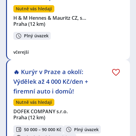
Nutně vás hledají
H & M Hennes & Mauritz CZ, s…
Praha
(12 km)
Plný úvazek
včerejší
🔥 Kurýr v Praze a okolí:
Výdělek až 4 000 Kč/den +
firemní auto i domů!
Nutně vás hledají
DOFEK COMPANY s.r.o.
Praha
(12 km)
50 000 – 90 000 Kč
Plný úvazek