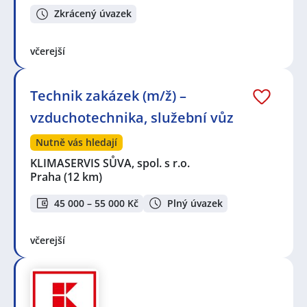
Zkrácený úvazek
včerejší
Technik zakázek (m/ž) –
vzduchotechnika, služební vůz
Nutně vás hledají
KLIMASERVIS SŮVA, spol. s r.o.
Praha
(12 km)
45 000 – 55 000 Kč
Plný úvazek
včerejší