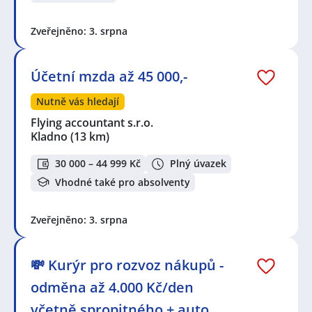
Zveřejněno: 3. srpna
Účetní mzda až 45 000,-
Nutně vás hledají
Flying accountant s.r.o.
Kladno
(13 km)
30 000 – 44 999 Kč
Plný úvazek
Vhodné také pro absolventy
Zveřejněno: 3. srpna
💸 Kurýr pro rozvoz nákupů -
odměna až 4.000 Kč/den
včetně spropitného + auto