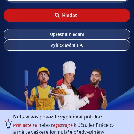
Hledat
Upřesnit hledání
Vyhledávání s AI
Nebaví vás pokaždé vyplňovat políčka?
nebo
k účtu
JenPráce.cz
Přihlaste se
registrujte
a mějte veškeré
formuláře předvyplněny.