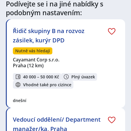
Podívejte se i na jiné nabídky s
podobným nastavením:
Řidič skupiny B na rozvoz
zásilek, kurýr DPD
Nutně vás hledají
Cayamant Corp s.r.o.
Praha
(12 km)
40 000 – 50 000 Kč
Plný úvazek
Vhodné také pro cizince
dnešní
Vedoucí oddělení/ Department
manažer/ka, Praha