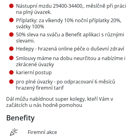
Nástupní mzdu 29400-34400,. měsíčně při práci
na plný úvazek.
Příplatky: za víkendy 10% noční příplatky 20%,
svátky 100%
50% sleva na sváču a Benefit aplikaci s různými
slevami.
Hedepy - hrazená online péče o duševní zdraví
Smlouvy máme na dobu neurčitou a nabízíme i
zkrácené úvazky
karierní postup
pro plné úvazky - po odpracovaní 6 měsíců
hrazený firemní tarif
Dál můžu nabídnout super kolegy, kteří Vám v
začátcích u nás hodně pomohou
Benefity
Firemní akce