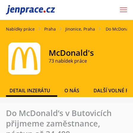
JenPráce.cz
Nabídky práce
Praha
Jinonice, Praha
Do McDonald’
McDonald's
73 nabídek práce
DETAIL INZERÁTU
O NÁS
DALŠÍ VOLNÉ PO
Do McDonald’s v Butovicích
přijmeme zaměstnance,