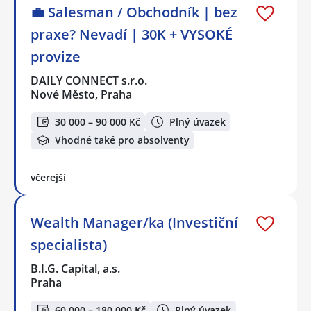
💼 Salesman / Obchodník | bez
praxe? Nevadí | 30K + VYSOKÉ
provize
DAILY CONNECT s.r.o.
Nové Město, Praha
30 000 – 90 000 Kč
Plný úvazek
Vhodné také pro absolventy
včerejší
Wealth Manager/ka (Investiční
specialista)
B.I.G. Capital, a.s.
Praha
60 000 – 180 000 Kč
Plný úvazek