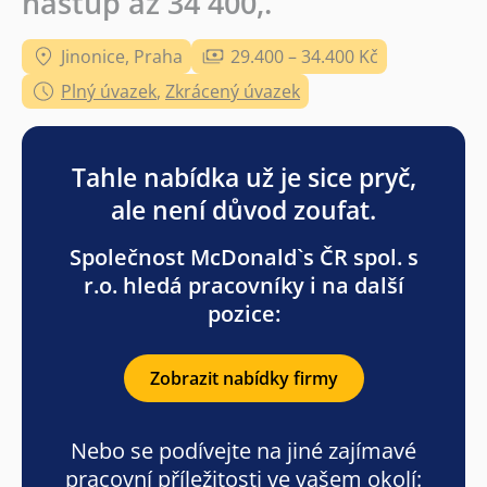
nástup až 34 400,.
Jinonice, Praha
29.400 – 34.400 Kč
Plný úvazek
,
Zkrácený úvazek
Tahle nabídka už je sice pryč,
ale není důvod zoufat.
Společnost McDonald`s ČR spol. s
r.o. hledá pracovníky i na další
pozice:
Zobrazit nabídky firmy
Nebo se podívejte na jiné zajímavé
pracovní příležitosti ve vašem okolí: