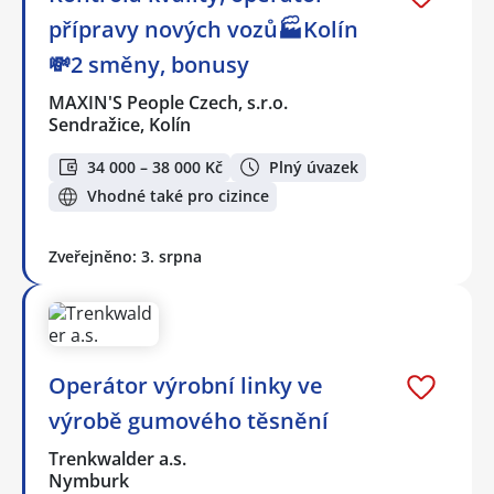
přípravy nových vozů🏭Kolín
💸2 směny, bonusy
MAXIN'S People Czech, s.r.o.
Sendražice, Kolín
34 000 – 38 000 Kč
Plný úvazek
Vhodné také pro cizince
Zveřejněno: 3. srpna
Operátor výrobní linky ve
výrobě gumového těsnění
Trenkwalder a.s.
Nymburk