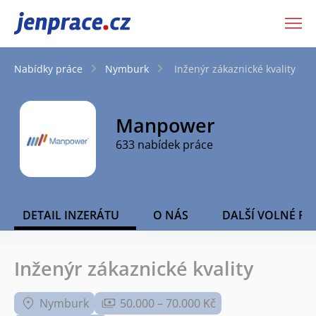
JenPráce.cz
Nabídky práce
Nymburk
Inženýr zákaznické kvality
Manpower
633 nabídek práce
DETAIL INZERÁTU
O NÁS
DALŠÍ VOLNÉ PO
Inženýr zákaznické kvality
Nymburk
50.000 – 70.000 Kč