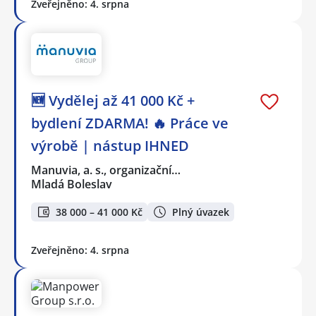
Zveřejněno: 4. srpna
🆕 Vydělej až 41 000 Kč +
bydlení ZDARMA! 🔥 Práce ve
výrobě | nástup IHNED
Manuvia, a. s., organizační…
Mladá Boleslav
38 000 – 41 000 Kč
Plný úvazek
Zveřejněno: 4. srpna