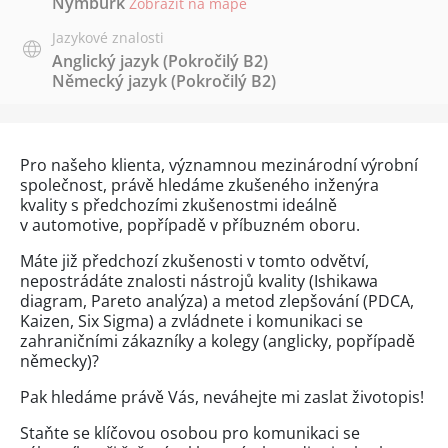
Nymburk
Zobrazit na mapě
Jazykové znalosti
Anglický jazyk
(Pokročilý B2)
Německý jazyk
(Pokročilý B2)
Pro našeho klienta, významnou mezinárodní výrobní
společnost, právě hledáme zkušeného inženýra
kvality s předchozími zkušenostmi ideálně
v automotive, popřípadě v příbuzném oboru.
Máte již předchozí zkušenosti v tomto odvětví,
nepostrádáte znalosti nástrojů kvality (Ishikawa
diagram, Pareto analýza) a metod zlepšování (PDCA,
Kaizen, Six Sigma) a zvládnete i komunikaci se
zahraničními zákazníky a kolegy (anglicky, popřípadě
německy)?
Pak hledáme právě Vás, neváhejte mi zaslat životopis!
Staňte se klíčovou osobou pro komunikaci se