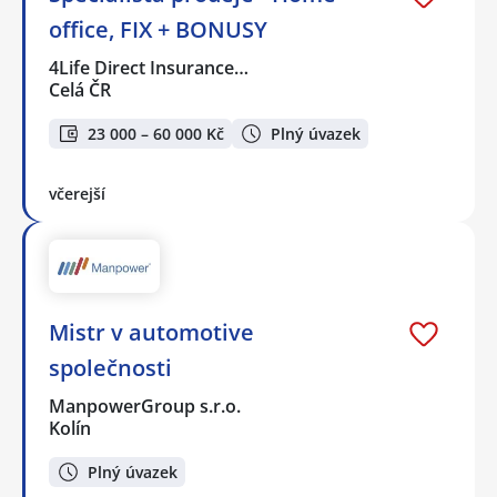
office, FIX + BONUSY
4Life Direct Insurance…
Celá ČR
23 000 – 60 000 Kč
Plný úvazek
včerejší
Mistr v automotive
společnosti
ManpowerGroup s.r.o.
Kolín
Plný úvazek