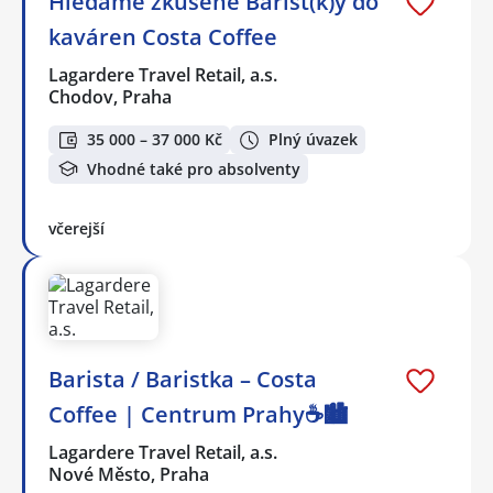
Hledáme zkušené Barist(k)y do
kaváren Costa Coffee
Lagardere Travel Retail, a.s.
Chodov, Praha
35 000 – 37 000 Kč
Plný úvazek
Vhodné také pro absolventy
včerejší
Barista / Baristka – Costa
Coffee | Centrum Prahy☕️🏙️
Lagardere Travel Retail, a.s.
Nové Město, Praha