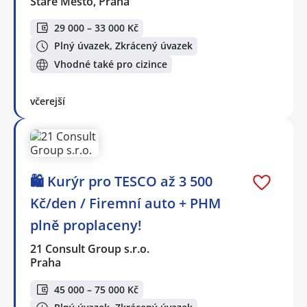
Staré Město, Praha
29 000 – 33 000 Kč
Plný úvazek, Zkrácený úvazek
Vhodné také pro cizince
včerejší
🛍️ Kurýr pro TESCO až 3 500
Kč/den / Firemní auto + PHM
plně proplaceny!
21 Consult Group s.r.o.
Praha
45 000 – 75 000 Kč