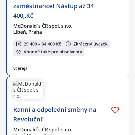
zaměstnance! Nástup až 34
400,.Kč
McDonald`s ČR spol. s r.o.
Libeň, Praha
29 400 – 34 400 Kč
Zkrácený úvazek
Vhodné také pro absolventy
včerejší
Ranní a odpolední směny na
Revoluční!
McDonald`s ČR spol. s r.o.