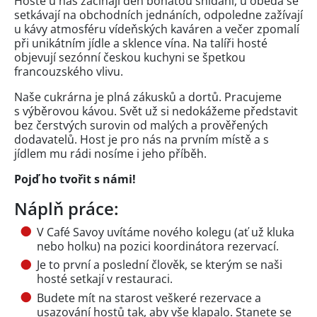
Hosté u nás začínají den bohatou snídaní, u oběda se
setkávají na obchodních jednáních, odpoledne zažívají
u kávy atmosféru vídeňských kaváren a večer zpomalí
při unikátním jídle a sklence vína. Na talíři hosté
objevují sezónní českou kuchyni se špetkou
francouzského vlivu.
Naše cukrárna je plná zákusků a dortů. Pracujeme
s výběrovou kávou. Svět už si nedokážeme představit
bez čerstvých surovin od malých a prověřených
dodavatelů. Host je pro nás na prvním místě a s
jídlem mu rádi nosíme i jeho příběh.
Pojď ho tvořit s námi!
Náplň práce:
V Café Savoy uvítáme nového kolegu (ať už kluka
nebo holku) na pozici koordinátora rezervací.
Je to první a poslední člověk, se kterým se naši
hosté setkají v restauraci.
Budete mít na starost veškeré rezervace a
usazování hostů tak, aby vše klapalo. Stanete se