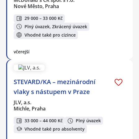
McDonald`s ČR spol. s r.o.
Nové Město, Praha
29 000 – 33 000 Kč
Plný úvazek, Zkrácený úvazek
Vhodné také pro cizince
včerejší
STEVARD/KA – mezinárodní
vlaky s nástupem v Praze
JLV, a.s.
Michle, Praha
33 000 – 44 000 Kč
Plný úvazek
Vhodné také pro absolventy