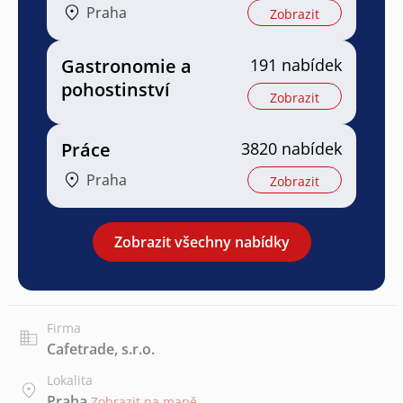
Praha
Zobrazit
Gastronomie a
191 nabídek
pohostinství
Zobrazit
Práce
3820 nabídek
Praha
Zobrazit
Zobrazit všechny nabídky
Firma
Cafetrade, s.r.o.
Lokalita
Praha
Zobrazit na mapě