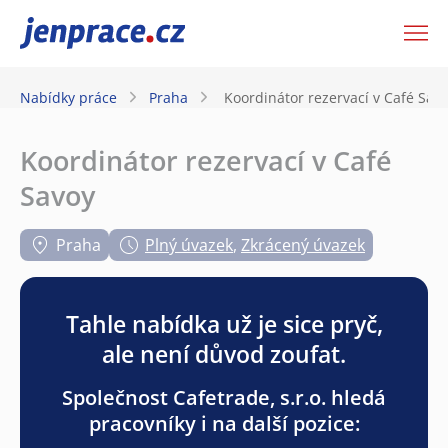
JenPráce.cz
Nabídky práce
Praha
Koordinátor rezervací v Café Sav
Koordinátor rezervací v Café
Savoy
Praha
Plný úvazek
,
Zkrácený úvazek
Tahle nabídka už je sice pryč,
ale není důvod zoufat.
Společnost Cafetrade, s.r.o. hledá
pracovníky i na další pozice: