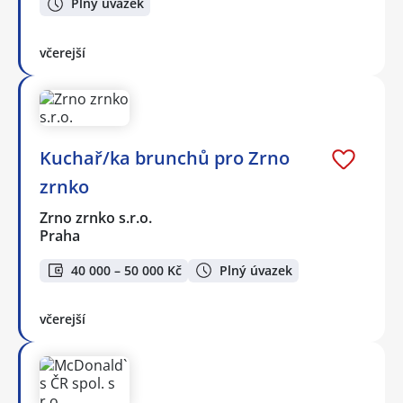
Plný úvazek
včerejší
Kuchař/ka brunchů pro Zrno
zrnko
Zrno zrnko s.r.o.
Praha
40 000 – 50 000 Kč
Plný úvazek
včerejší