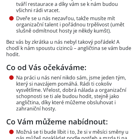
tváří restaurace a díky vám se k nám budou
všichni rádi vracet.
Dveře se u nás nezavřou, takže musíte mít
organizační talent i pořádnou trpělivost (umět
slušně odmítnout hosty je někdy kumšt).
Bez vás by zkrátka u nás nebyl takový pořádek! A
chodí k nám spoustu cizinců – angličtina se vám bude
hodit.
Co od Vás očekáváme:
Na práci u nás není nikdo sám, jsme jeden tým,
který si navzájem pomáhá. Rádi ti cokoliv
vysvětlíme. Vřelost, dobrá nálada a organizační
schopnosti se ti ale budou hodit, stejně jako
angličtina, díky které můžeme obsluhovat i
zahraniční hosty.
Co Vám můžeme nabídnout:
Možná se ti bude líbit i to, že si v měsíci směny u
nás můžeš poskládat podle potřeb a mzda ti na