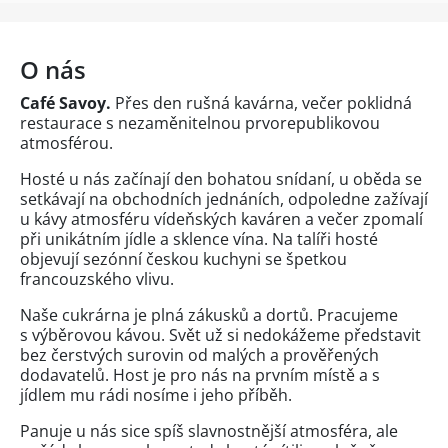
O nás
Café Savoy.
Přes den rušná kavárna, večer poklidná
restaurace s nezaměnitelnou prvorepublikovou
atmosférou.
Hosté u nás začínají den bohatou snídaní, u oběda se
setkávají na obchodních jednáních, odpoledne zažívají
u kávy atmosféru vídeňských kaváren a večer zpomalí
při unikátním jídle a sklence vína. Na talíři hosté
objevují sezónní českou kuchyni se špetkou
francouzského vlivu.
Naše cukrárna je plná zákusků a dortů. Pracujeme
s výběrovou kávou. Svět už si nedokážeme představit
bez čerstvých surovin od malých a prověřených
dodavatelů. Host je pro nás na prvním místě a s
jídlem mu rádi nosíme i jeho příběh.
Panuje u nás sice spíš slavnostnější atmosféra, ale