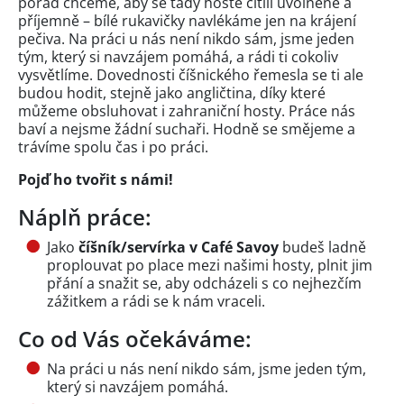
pořád chceme, aby se tady hosté cítili uvolněně a
příjemně – bílé rukavičky navlékáme jen na krájení
pečiva. Na práci u nás není nikdo sám, jsme jeden
tým, který si navzájem pomáhá, a rádi ti cokoliv
vysvětlíme. Dovednosti číšnického řemesla se ti ale
budou hodit, stejně jako angličtina, díky které
můžeme obsluhovat i zahraniční hosty. Práce nás
baví a nejsme žádní suchaři. Hodně se smějeme a
trávíme spolu čas i po práci.
Pojď ho tvořit s námi!
Náplň práce:
Jako
číšník/servírka v Café Savoy
budeš ladně
proplouvat po place mezi našimi hosty, plnit jim
přání a snažit se, aby odcházeli s co nejhezčím
zážitkem a rádi se k nám vraceli.
Co od Vás očekáváme:
Na práci u nás není nikdo sám, jsme jeden tým,
který si navzájem pomáhá.