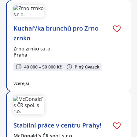
Kuchař/ka brunchů pro Zrno
zrnko
Zrno zrnko s.r.o.
Praha
40 000 – 50 000 Kč
Plný úvazek
včerejší
Stabilní práce v centru Prahy!
McDonald`s ČR spol. s r.o.