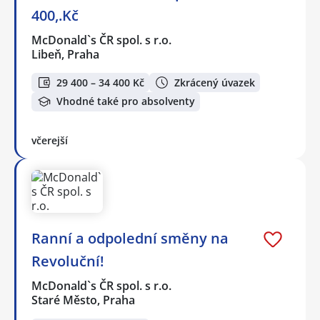
400,.Kč
McDonald`s ČR spol. s r.o.
Libeň, Praha
29 400 – 34 400 Kč
Zkrácený úvazek
Vhodné také pro absolventy
včerejší
Ranní a odpolední směny na
Revoluční!
McDonald`s ČR spol. s r.o.
Staré Město, Praha