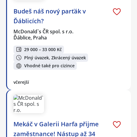
Budeš náš nový parťák v
Ďáblicích?
McDonald`s ČR spol. s r.o.
Ďáblice, Praha
29 000 – 33 000 Kč
Plný úvazek, Zkrácený úvazek
Vhodné také pro cizince
včerejší
Mekáč v Galerii Harfa přijme
zaměstnance! Nástup až 34