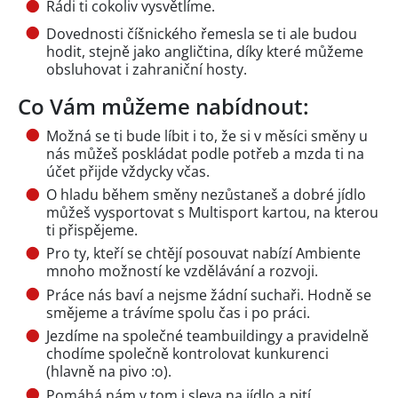
Rádi ti cokoliv vysvětlíme.
Dovednosti číšnického řemesla se ti ale budou
hodit, stejně jako angličtina, díky které můžeme
obsluhovat i zahraniční hosty.
Co Vám můžeme nabídnout:
Možná se ti bude líbit i to, že si v měsíci směny u
nás můžeš poskládat podle potřeb a mzda ti na
účet přijde vždycky včas.
O hladu během směny nezůstaneš a dobré jídlo
můžeš vysportovat s Multisport kartou, na kterou
ti přispějeme.
Pro ty, kteří se chtějí posouvat nabízí Ambiente
mnoho možností ke vzdělávání a rozvoji.
Práce nás baví a nejsme žádní suchaři. Hodně se
smějeme a trávíme spolu čas i po práci.
Jezdíme na společné teambuildingy a pravidelně
chodíme společně kontrolovat kunkurenci
(hlavně na pivo :o).
Pomáhá nám v tom i sleva na jídlo a pití