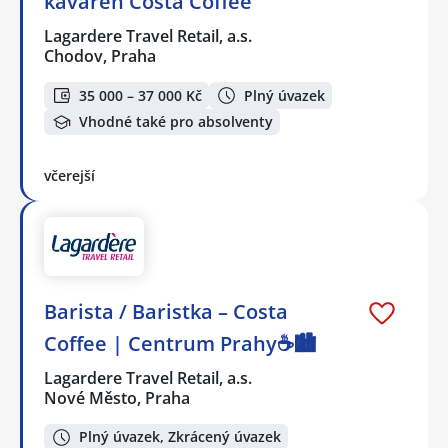
kaváren Costa Coffee
Lagardere Travel Retail, a.s.
Chodov, Praha
35 000 – 37 000 Kč
Plný úvazek
Vhodné také pro absolventy
včerejší
Barista / Baristka – Costa
Coffee | Centrum Prahy☕️🏙️
Lagardere Travel Retail, a.s.
Nové Město, Praha
Plný úvazek, Zkrácený úvazek