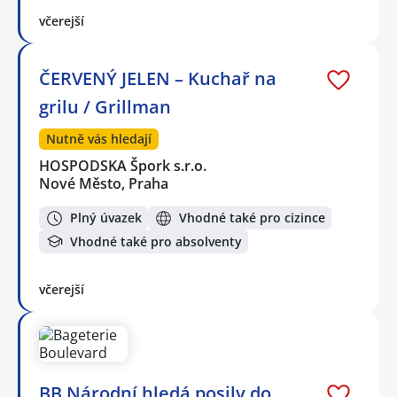
včerejší
ČERVENÝ JELEN – Kuchař na
grilu / Grillman
Nutně vás hledají
HOSPODSKA Špork s.r.o.
Nové Město, Praha
Plný úvazek
Vhodné také pro cizince
Vhodné také pro absolventy
včerejší
BB Národní hledá posily do