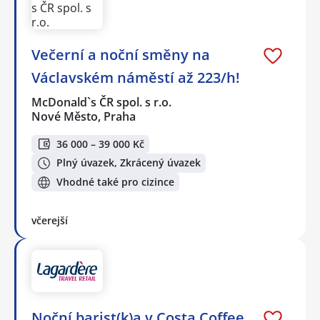
Večerní a noční směny na
Václavském náměstí až 223/h!
McDonald`s ČR spol. s r.o.
Nové Město, Praha
36 000 – 39 000 Kč
Plný úvazek, Zkrácený úvazek
Vhodné také pro cizince
včerejší
Noční barist(k)a v Costa Coffee