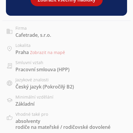
Firma
Cafetrade, s.r.o.
Lokalita
Praha
Zobrazit na mapě
Smluvní vztah
Pracovní smlouva (HPP)
Jazykové znalosti
Český jazyk
(Pokročilý B2)
Minimální vzdělání
Základní
Vhodné také pro
absolventy
rodiče na mateřské / rodičovské dovolené