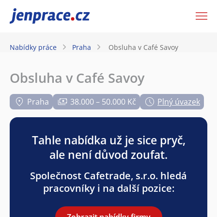
JenPráce.cz
Nabídky práce
Praha
Obsluha v Café Savoy
Obsluha v Café Savoy
Praha
38.000 – 50.000 Kč
Plný úvazek
Tahle nabídka už je sice pryč,
ale není důvod zoufat.
Společnost Cafetrade, s.r.o. hledá
pracovníky i na další pozice:
Zobrazit nabídky firmy