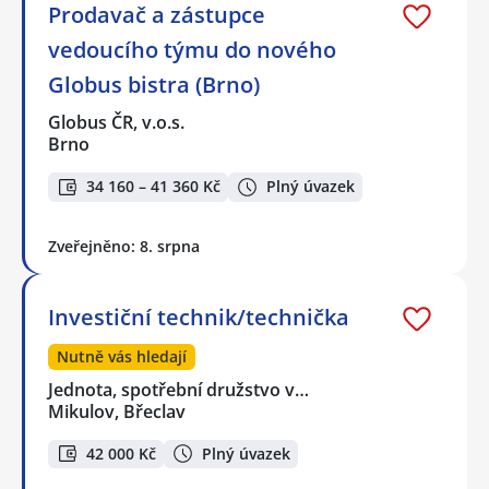
Prodavač a zástupce
vedoucího týmu do nového
Globus bistra (Brno)
Globus ČR, v.o.s.
Brno
34 160 – 41 360 Kč
Plný úvazek
Zveřejněno: 8. srpna
Investiční technik/technička
Nutně vás hledají
Jednota, spotřební družstvo v…
Mikulov, Břeclav
42 000 Kč
Plný úvazek