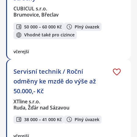
CUBICUL s.r.o.
Brumovice, Břeclav
50 000 – 60 000 Kč
Plný úvazek
Vhodné také pro cizince
včerejší
Servisní technik / Roční
odměny ke mzdě do výše až
50.000,- Kč
XTline s.r.o.
Ruda, Žďár nad Sázavou
38 000 – 41 000 Kč
Plný úvazek
včerejší