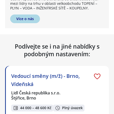
mezi lídry na trhu v oblasti velkoobchodu TOPENÍ –
PLYN – VODA – INŽENÝRSKÉ SÍTĚ – KOUPELNY.
Více o nás
Podívejte se i na jiné nabídky s
podobným nastavením:
Vedoucí směny (m/ž) - Brno,
Vídeňská
Lidl Česká republika s.r.o.
Štýřice, Brno
44 000 – 48 600 Kč
Plný úvazek