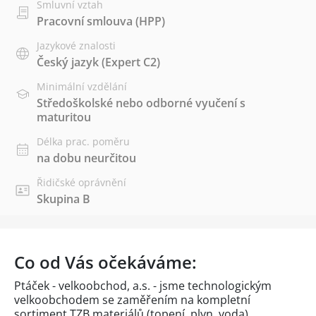
Smluvní vztah
Pracovní smlouva (HPP)
Jazykové znalosti
Český jazyk
(Expert C2)
Minimální vzdělání
Středoškolské nebo odborné vyučení s
maturitou
Délka prac. poměru
na dobu neurčitou
Řidičské oprávnění
Skupina B
Co od Vás očekáváme:
Ptáček - velkoobchod, a.s. - jsme technologickým
velkoobchodem se zaměřením na kompletní
sortiment TZB materiálů (topení, plyn, voda),