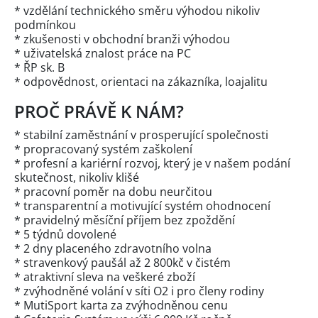
* vzdělání technického směru výhodou nikoliv
podmínkou
* zkušenosti v obchodní branži výhodou
* uživatelská znalost práce na PC
* ŘP sk. B
* odpovědnost, orientaci na zákazníka, loajalitu
PROČ PRÁVĚ K NÁM?
* stabilní zaměstnání v prosperující společnosti
* propracovaný systém zaškolení
* profesní a kariérní rozvoj, který je v našem podání
skutečnost, nikoliv klišé
* pracovní poměr na dobu neurčitou
* transparentní a motivující systém ohodnocení
* pravidelný měsíční příjem bez zpoždění
* 5 týdnů dovolené
* 2 dny placeného zdravotního volna
* stravenkový paušál až 2 800kč v čistém
* atraktivní sleva na veškeré zboží
* zvýhodněné volání v síti O2 i pro členy rodiny
* MutiSport karta za zvýhodněnou cenu