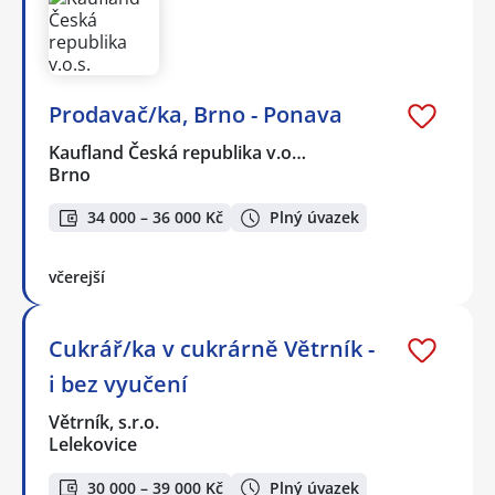
Prodavač/ka, Brno - Ponava
Kaufland Česká republika v.o…
Brno
34 000 – 36 000 Kč
Plný úvazek
včerejší
Cukrář/ka v cukrárně Větrník -
i bez vyučení
Větrník, s.r.o.
Lelekovice
30 000 – 39 000 Kč
Plný úvazek