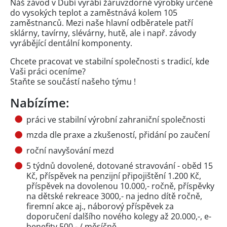
Náš závod v Dubí vyrábí žáruvzdorné výrobky určené
do vysokých teplot a zaměstnává kolem 105
zaměstnanců. Mezi naše hlavní odběratele patří
sklárny, tavírny, slévárny, hutě, ale i např. závody
vyrábějící dentální komponenty.
Chcete pracovat ve stabilní společnosti s tradicí, kde
Vaši práci oceníme?
Staňte se součástí našeho týmu !
Nabízíme:
práci ve stabilní výrobní zahraniční společnosti
mzda dle praxe a zkušeností, přidání po zaučení
roční navyšování mezd
5 týdnů dovolené, dotované stravování - oběd 15
Kč, příspěvek na penzijní připojištění 1.200 Kč,
příspěvek na dovolenou 10.000,- ročně, příspěvky
na dětské rekreace 3000,- na jedno dítě ročně,
firemní akce aj., náborový příspěvek za
doporučení dalšího nového kolegy až 20.000,-, e-
benefity 500,- / měsíčně