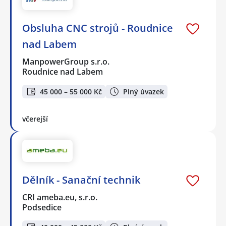
Obsluha CNC strojů - Roudnice
nad Labem
ManpowerGroup s.r.o.
Roudnice nad Labem
45 000 – 55 000 Kč
Plný úvazek
včerejší
Dělník - Sanační technik
CRI ameba.eu, s.r.o.
Podsedice