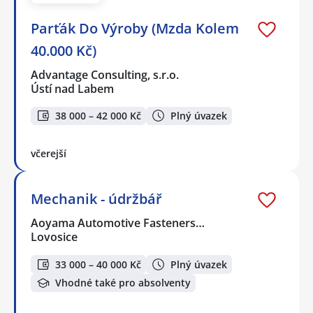
Parťák Do Výroby (Mzda Kolem
40.000 Kč)
Advantage Consulting, s.r.o.
Ústí nad Labem
38 000 – 42 000 Kč
Plný úvazek
včerejší
Mechanik - údržbář
Aoyama Automotive Fasteners…
Lovosice
33 000 – 40 000 Kč
Plný úvazek
Vhodné také pro absolventy