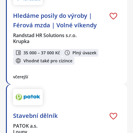
Hledáme posily do výroby |
Férová mzda | Volné víkendy
Randstad HR Solutions s.r.o.
Krupka
35 000 – 37 000 Kč
Plný úvazek
Vhodné také pro cizince
včerejší
Stavební dělník
PATOK a.s.
Louny