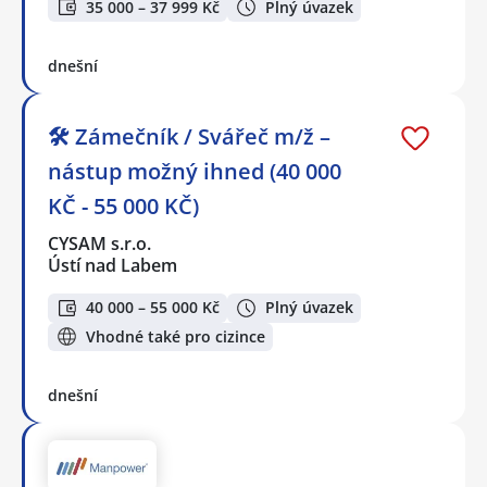
35 000 – 37 999 Kč
Plný úvazek
dnešní
🛠️ Zámečník / Svářeč m/ž –
nástup možný ihned (40 000
KČ - 55 000 KČ)
CYSAM s.r.o.
Ústí nad Labem
40 000 – 55 000 Kč
Plný úvazek
Vhodné také pro cizince
dnešní