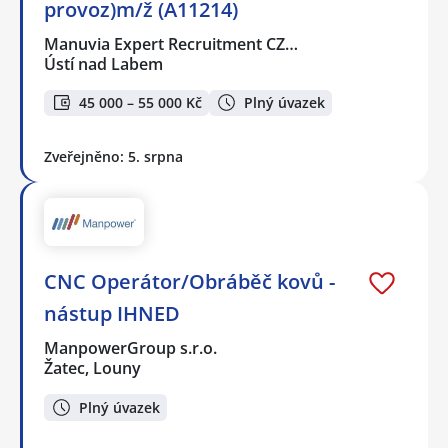
provoz)m/ž (A11214)
Manuvia Expert Recruitment CZ…
Ústí nad Labem
45 000 – 55 000 Kč
Plný úvazek
Zveřejněno: 5. srpna
CNC Operátor/Obráběč kovů -
nástup IHNED
ManpowerGroup s.r.o.
Žatec, Louny
Plný úvazek