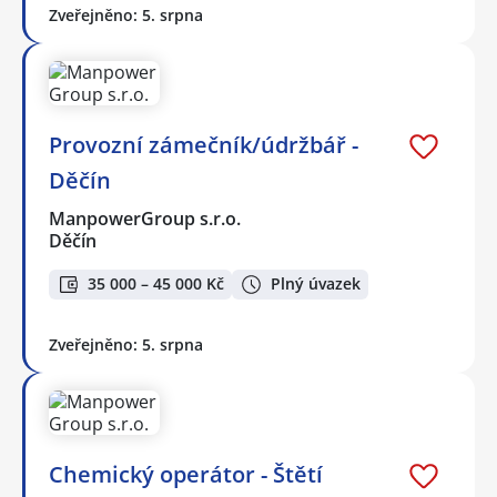
Zveřejněno: 5. srpna
Provozní zámečník/údržbář -
Děčín
ManpowerGroup s.r.o.
Děčín
35 000 – 45 000 Kč
Plný úvazek
Zveřejněno: 5. srpna
Chemický operátor - Štětí