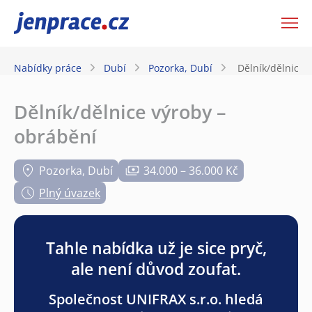
JenPráce.cz
Nabídky práce
Dubí
Pozorka, Dubí
Dělník/dělnice 
Dělník/dělnice výroby –
obrábění
Pozorka, Dubí
34.000 – 36.000 Kč
Plný úvazek
Tahle nabídka už je sice pryč,
ale není důvod zoufat.
Společnost UNIFRAX s.r.o. hledá