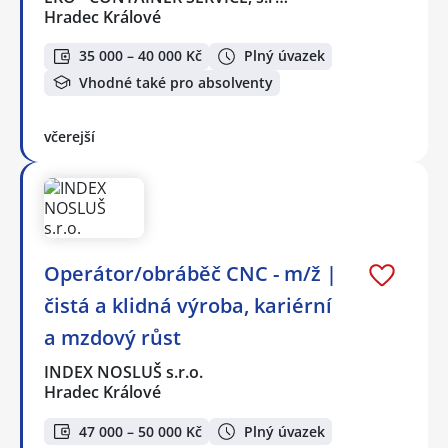
Hradec Králové
35 000 – 40 000 Kč
Plný úvazek
Vhodné také pro absolventy
včerejší
Operátor/obráběč CNC - m/ž |
čistá a klidná výroba, kariérní
a mzdový růst
INDEX NOSLUŠ s.r.o.
Hradec Králové
47 000 – 50 000 Kč
Plný úvazek