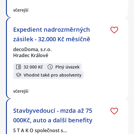
včerejší
Expedient nadrozměrných
zásilek - 32.000 Kč měsíčně
decoDoma, s.r.o.
Hradec Králové
32 000 Kč
Plný úvazek
Vhodné také pro absolventy
včerejší
Stavbyvedoucí - mzda až 75
000Kč, auto a další benefity
S T A K O společnost s…