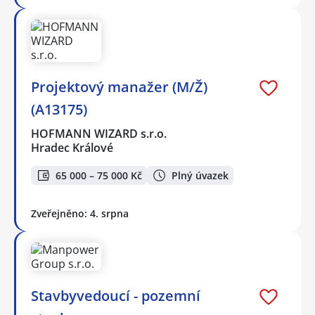
Projektový manažer (M/Ž)
(A13175)
HOFMANN WIZARD s.r.o.
Hradec Králové
65 000 – 75 000 Kč
Plný úvazek
Zveřejněno: 4. srpna
Stavbyvedoucí - pozemní