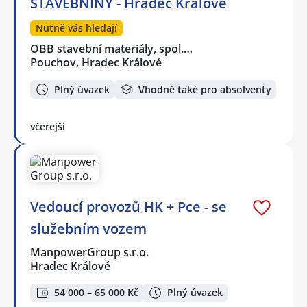
STAVEBNINY - Hradec Králové
Nutně vás hledají
OBB stavební materiály, spol.…
Pouchov, Hradec Králové
Plný úvazek
Vhodné také pro absolventy
včerejší
Vedoucí provozů HK + Pce - se
služebním vozem
ManpowerGroup s.r.o.
Hradec Králové
54 000 – 65 000 Kč
Plný úvazek