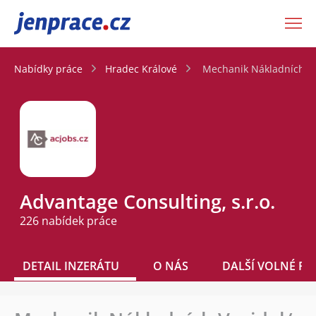
JenPráce.cz
Nabídky práce
Hradec Králové
Mechanik Nákladních Vo
Advantage Consulting, s.r.o.
226 nabídek práce
DETAIL INZERÁTU
O NÁS
DALŠÍ VOLNÉ PO