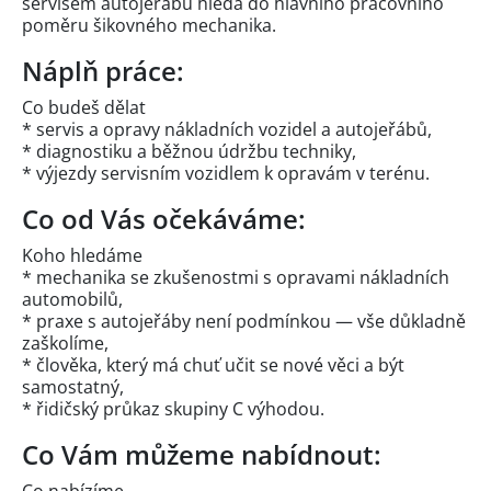
servisem autojeřábů hledá do hlavního pracovního
poměru šikovného mechanika.
Náplň práce:
Co budeš dělat
* servis a opravy nákladních vozidel a autojeřábů,
* diagnostiku a běžnou údržbu techniky,
* výjezdy servisním vozidlem k opravám v terénu.
Co od Vás očekáváme:
Koho hledáme
* mechanika se zkušenostmi s opravami nákladních
automobilů,
* praxe s autojeřáby není podmínkou — vše důkladně
zaškolíme,
* člověka, který má chuť učit se nové věci a být
samostatný,
* řidičský průkaz skupiny C výhodou.
Co Vám můžeme nabídnout: