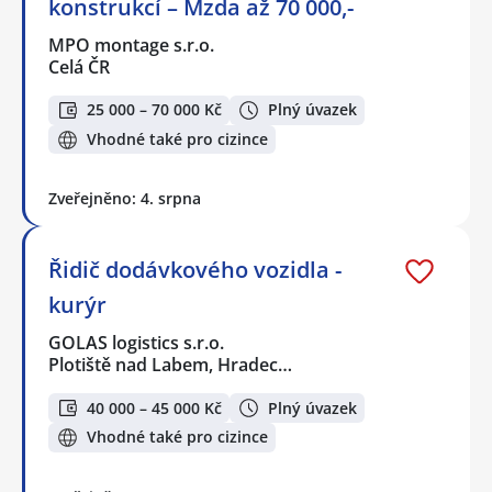
konstrukcí – Mzda až 70 000,-
MPO montage s.r.o.
Celá ČR
25 000 – 70 000 Kč
Plný úvazek
Vhodné také pro cizince
Zveřejněno: 4. srpna
Řidič dodávkového vozidla -
kurýr
GOLAS logistics s.r.o.
Plotiště nad Labem, Hradec…
40 000 – 45 000 Kč
Plný úvazek
Vhodné také pro cizince