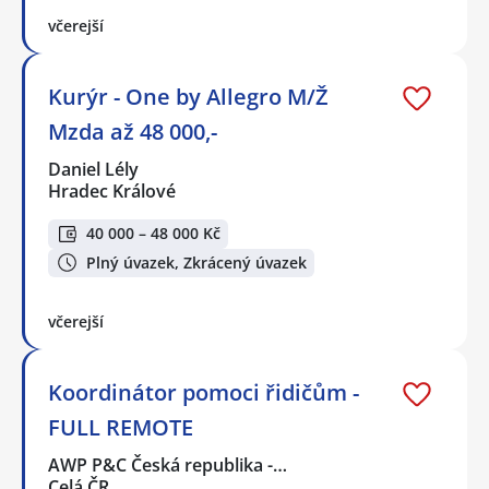
včerejší
Kurýr - One by Allegro M/Ž
Mzda až 48 000,-
Daniel Lély
Hradec Králové
40 000 – 48 000 Kč
Plný úvazek, Zkrácený úvazek
včerejší
Koordinátor pomoci řidičům -
FULL REMOTE
AWP P&C Česká republika -…
Celá ČR