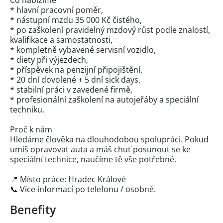
Co nabízíme
* hlavní pracovní poměr,
* nástupní mzdu 35 000 Kč čistého,
* po zaškolení pravidelný mzdový růst podle znalostí,
kvalifikace a samostatnosti,
* kompletně vybavené servisní vozidlo,
* diety při výjezdech,
* příspěvek na penzijní připojištění,
* 20 dní dovolené + 5 dní sick days,
* stabilní práci v zavedené firmě,
* profesionální zaškolení na autojeřáby a speciální
techniku.
Proč k nám
Hledáme člověka na dlouhodobou spolupráci. Pokud
umíš opravovat auta a máš chuť posunout se ke
speciální technice, naučíme tě vše potřebné.
📍 Místo práce: Hradec Králové
📞 Více informací po telefonu / osobně.
Benefity