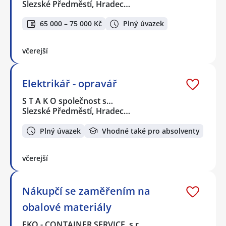
Slezské Předměstí, Hradec…
65 000 – 75 000 Kč
Plný úvazek
včerejší
Elektrikář - opravář
S T A K O společnost s…
Slezské Předměstí, Hradec…
Plný úvazek
Vhodné také pro absolventy
včerejší
Nákupčí se zaměřením na
obalové materiály
EKO - CONTAINER SERVICE, s.r…