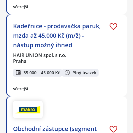
včerejší
Kadeřnice - prodavačka paruk,
mzda až 45.000 Kč (m/ž) -
nástup možný ihned
HAIR UNION spol. s r.o.
Praha
35 000 – 45 000 Kč
Plný úvazek
včerejší
Obchodní zástupce (segment