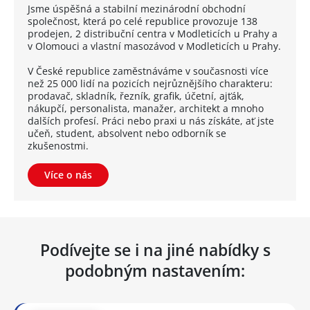
Jsme úspěšná a stabilní mezinárodní obchodní
společnost, která po celé republice provozuje 138
prodejen, 2 distribuční centra v Modleticích u Prahy a
v Olomouci a vlastní masozávod v Modleticích u Prahy.
V České republice zaměstnáváme v současnosti více
než 25 000 lidí na pozicích nejrůznějšího charakteru:
prodavač, skladník, řezník, grafik, účetní, ajťák,
nákupčí, personalista, manažer, architekt a mnoho
dalších profesí. Práci nebo praxi u nás získáte, ať jste
učeň, student, absolvent nebo odborník se
zkušenostmi.
Více o nás
Podívejte se i na jiné nabídky s
podobným nastavením: