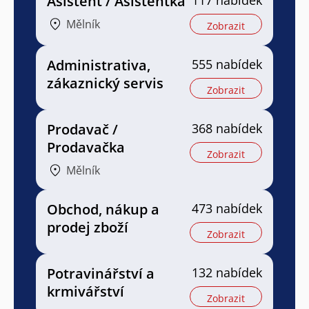
Asistent / Asistentka
117 nabídek
Mělník
Zobrazit
Administrativa,
555 nabídek
zákaznický servis
Zobrazit
Prodavač /
368 nabídek
Prodavačka
Zobrazit
Mělník
Obchod, nákup a
473 nabídek
prodej zboží
Zobrazit
Potravinářství a
132 nabídek
krmivářství
Zobrazit