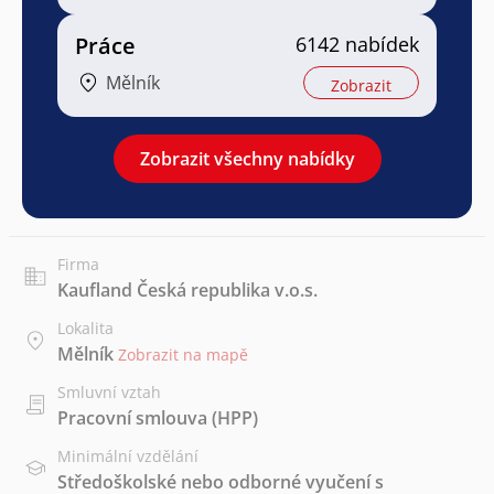
Práce
6142 nabídek
Mělník
Zobrazit
Zobrazit všechny nabídky
Firma
Kaufland Česká republika v.o.s.
Lokalita
Mělník
Zobrazit na mapě
Smluvní vztah
Pracovní smlouva (HPP)
Minimální vzdělání
Středoškolské nebo odborné vyučení s