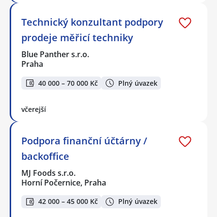
Technický konzultant podpory
prodeje měřicí techniky
Blue Panther s.r.o.
Praha
40 000 – 70 000 Kč
Plný úvazek
včerejší
Podpora finanční účtárny /
backoffice
MJ Foods s.r.o.
Horní Počernice, Praha
42 000 – 45 000 Kč
Plný úvazek