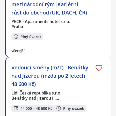
mezinárodní tým|Kariérní
růst do obchod (UK, DACH, ČR)
PECR - Apartments hotel s.r.o.
Praha
Plný úvazek
včerejší
Vedoucí směny (m/ž) - Benátky
nad Jizerou (mzda po 2 letech
48 600 Kč)
Lidl Česká republika s.r.o.
Benátky nad Jizerou II,…
44 000 – 48 600 Kč
Plný úvazek