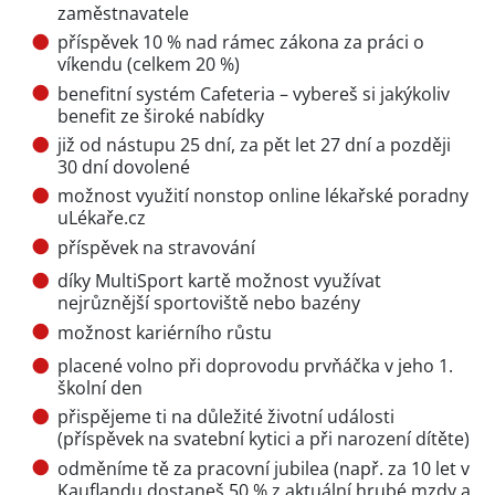
zaměstnavatele
příspěvek 10 % nad rámec zákona za práci o
víkendu (celkem 20 %)
benefitní systém Cafeteria – vybereš si jakýkoliv
benefit ze široké nabídky
již od nástupu 25 dní, za pět let 27 dní a později
30 dní dovolené
možnost využití nonstop online lékařské poradny
uLékaře.cz
příspěvek na stravování
díky MultiSport kartě možnost využívat
nejrůznější sportoviště nebo bazény
možnost kariérního růstu
placené volno při doprovodu prvňáčka v jeho 1.
školní den
přispějeme ti na důležité životní události
(příspěvek na svatební kytici a při narození dítěte)
odměníme tě za pracovní jubilea (např. za 10 let v
Kauflandu dostaneš 50 % z aktuální hrubé mzdy a