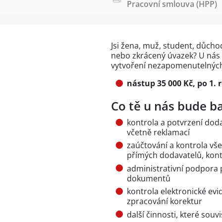
Pracovní smlouva (HPP)
Jsi žena, muž, student, důch
nebo zkrácený úvazek? U nás n
vytvoření nezapomenutelných 
nástup 35 000 Kč, po 1. 
Co tě u nás bude ba
kontrola a potvrzení doda
včetně reklamací
zaúčtování a kontrola vše
přímých dodavatelů, kont
administrativní podpora 
dokumentů
kontrola elektronické ev
zpracování korektur
další činnosti, které souv