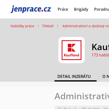
JenPráce.cz
Práce
Brigády
Poradn
Nabídky práce
Třeboň
Administrativní a zbožový re
Kauf
173 nabí
DETAIL INZERÁTU
O 
Administrati