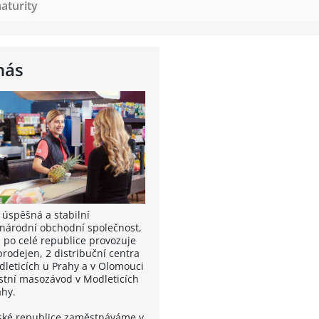
aturity
nás
 úspěšná a stabilní
národní obchodní společnost,
á po celé republice provozuje
prodejen, 2 distribuční centra
dleticích u Prahy a v Olomouci
astní masozávod v Modleticích
ahy.
ské republice zaměstnáváme v