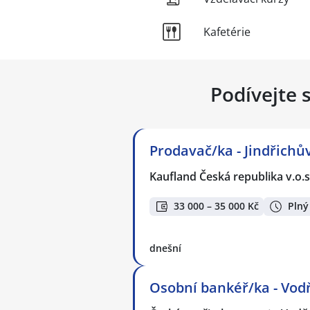
Kafetérie
Podívejte 
Prodavač/ka - Jindřichů
Kaufland Česká republika v.o.s
33 000 – 35 000 Kč
Plný
dnešní
Osobní bankéř/ka - Vo