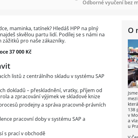
Odborné vyučení bez m
odce, maminka, tatínek? Hledáš HPP na plný
O 
ajdeš skvělou partu lidí. Podílej se s námi na
zážitků pro naše zákazníky.
roce 37 000 Kč
vit
cích listů z centrálního skladu v systému SAP
ch dokladů – přeskladnění, vratky, příjem od
Jsme
rola a zpracování výjimek ve skladové knize
mezi
kter
procesů prodejny a správa pracovně-právních
138 
v Mo
idence pracovní doby v systému SAP a
a vl
u Pr
isí s prací v obchodě
V Če