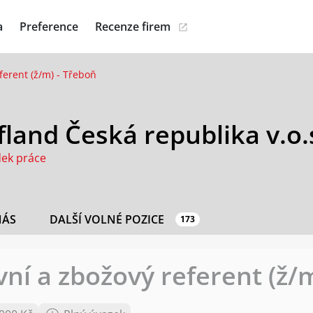
a
Preference
Recenze firem
ferent (ž/m) - Třeboň
land Česká republika v.o.
dek práce
NÁS
DALŠÍ VOLNÉ POZICE
173
vní a zbožový referent (ž/