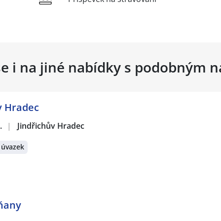
se i na jiné nabídky s podobným 
v Hradec
.
|
Jindřichův Hradec
 úvazek
dňany