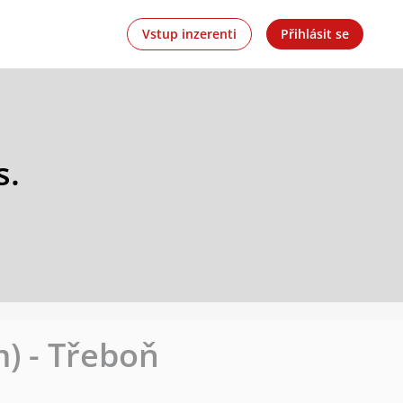
Vstup inzerenti
Přihlásit se
s.
m) - Třeboň