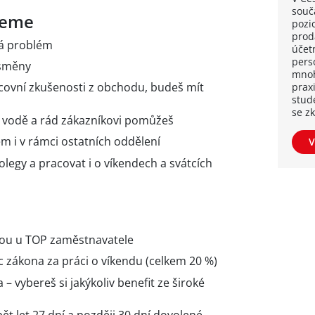
souča
ujeme
pozi
proda
lá problém
účetn
pers
 směny
mnoh
covní zkušenosti z obchodu, budeš mít
praxi
stud
se z
ve vodě a rád zákazníkovi pomůžeš
m i v rámci ostatních oddělení
V
kolegy a pracovat i o víkendech a svátcích
ou u TOP zaměstnavatele
 zákona za práci o víkendu (celkem 20 %)
 – vybereš si jakýkoliv benefit ze široké