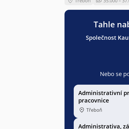
Třeboň
35.000 – 37
Tahle nab
Společnost Kauf
Nebo se pod
Administrativní p
pracovnice
Třeboň
Administrativa, z