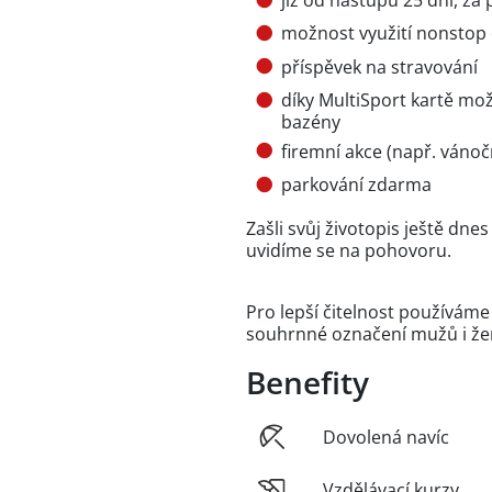
již od nástupu 25 dní, za 
možnost využití nonstop 
příspěvek na stravování
díky MultiSport kartě mož
bazény
firemní akce (např. vánočn
parkování zdarma
Zašli svůj životopis ještě dn
uvidíme se na pohovoru.
Pro lepší čitelnost používám
souhrnné označení mužů i že
Benefity
Dovolená navíc
Vzdělávací kurzy