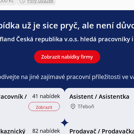
.000 Kč
Plný úvazek
ídka už je sice pryč, ale není dův
land Česká republika v.o.s. hledá pracovníky i 
Zobrazit nabídky firmy
ívejte na jiné zajímavé pracovní příležitosti ve 
racovník /
41 nabídek
Asistent / Asistentka
Třeboň
Zobrazit
ákaznický
82 nabídek
Prodavač / Prodavačk