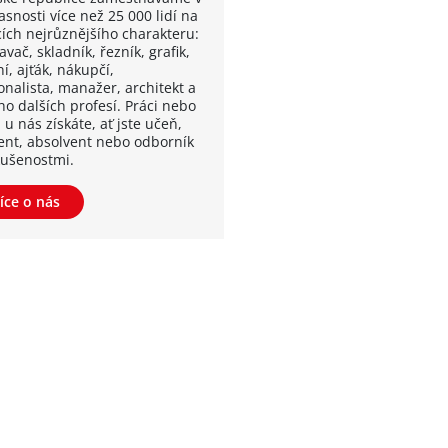
snosti více než 25 000 lidí na
cích nejrůznějšího charakteru:
vač, skladník, řezník, grafik,
í, ajťák, nákupčí,
onalista, manažer, architekt a
o dalších profesí. Práci nebo
 u nás získáte, ať jste učeň,
ent, absolvent nebo odborník
kušenostmi.
íce o nás