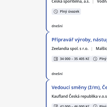
Česká spořitelna, a.s.
|
Vodň
Plný úvazek
dnešní
Přípravář výroby, nástu
Zeelandia spol. s r.o.
|
Malši
34 000 – 35 405 Kč
Plný
dnešní
Vedoucí směny (ž/m), Č
Kaufland Česká republika v.o.s
42 000 – 46 000 Kč
Plný