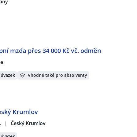
any
pní mzda přes 34 000 Kč vč. odměn
ce
 úvazek
Vhodné také pro absolventy
eský Krumlov
.
|
Český Krumlov
 úvazek