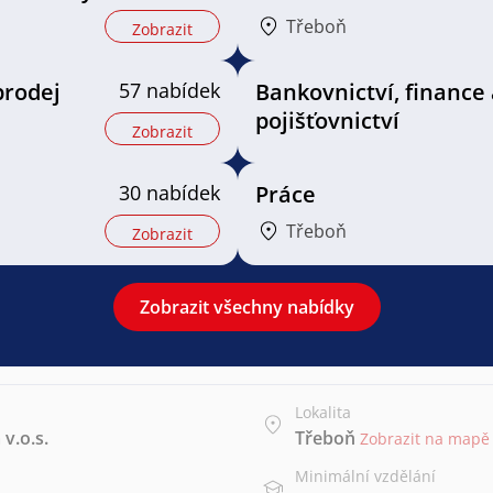
Třeboň
Zobrazit
prodej
57 nabídek
Bankovnictví, finance 
pojišťovnictví
Zobrazit
30 nabídek
Práce
Třeboň
Zobrazit
Zobrazit všechny nabídky
Lokalita
v.o.s.
Třeboň
Zobrazit na mapě
Minimální vzdělání