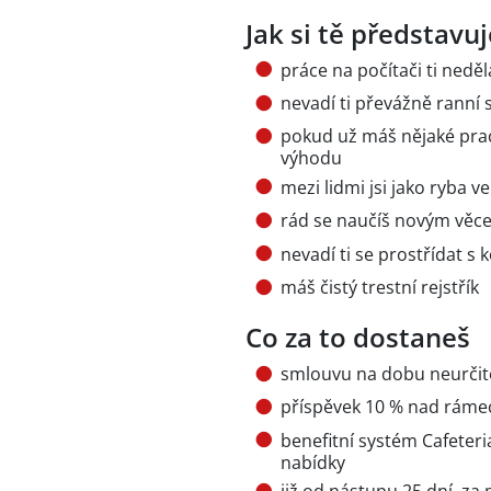
Jak si tě představ
práce na počítači ti nedě
nevadí ti převážně ranní
pokud už máš nějaké pra
výhodu
mezi lidmi jsi jako ryba 
rád se naučíš novým věce
nevadí ti se prostřídat s 
máš čistý trestní rejstřík
Co za to dostaneš
smlouvu na dobu neurčit
příspěvek 10 % nad rámec
benefitní systém Cafeteria
nabídky