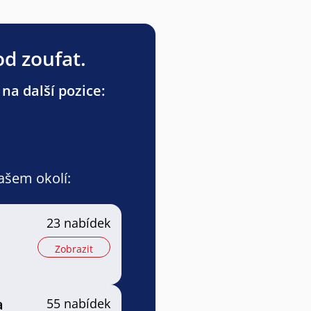
od zoufat.
na další pozice:
vašem okolí:
23 nabídek
Zobrazit
a
55 nabídek