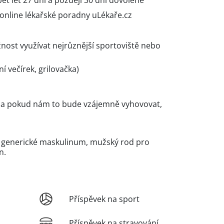
pět let 27 dní a později 30 dní dovolené
online lékařské poradny uLékaře.cz
nost využívat nejrůznější sportoviště nebo
í večírek, grilovačka)
es a pokud nám to bude vzájemně vyhovovat,
e generické maskulinum, mužský rod pro
n.
Příspěvek na sport
Příspěvek na stravování