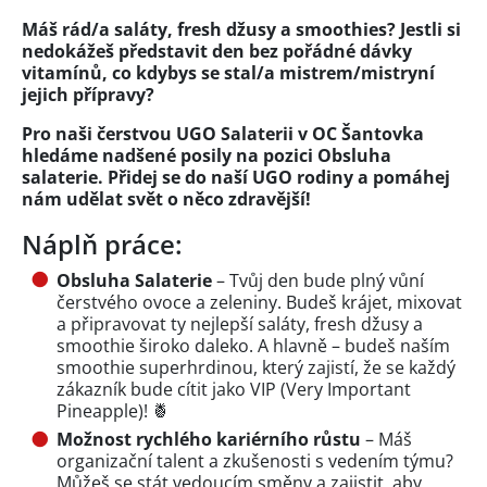
Máš rád/a saláty, fresh džusy a smoothies? Jestli si
nedokážeš představit den bez pořádné dávky
vitamínů, co kdybys se stal/a mistrem/mistryní
jejich přípravy?
Pro naši čerstvou UGO Salaterii v OC Šantovka
hledáme nadšené posily na pozici Obsluha
salaterie. Přidej se do naší UGO rodiny a pomáhej
nám udělat svět o něco zdravější!
Náplň práce:
Obsluha Salaterie
– Tvůj den bude plný vůní
čerstvého ovoce a zeleniny. Budeš krájet, mixovat
a připravovat ty nejlepší saláty, fresh džusy a
smoothie široko daleko. A hlavně – budeš naším
smoothie superhrdinou, který zajistí, že se každý
zákazník bude cítit jako VIP (Very Important
Pineapple)! 🍍
Možnost rychlého kariérního růstu
– Máš
organizační talent a zkušenosti s vedením týmu?
Můžeš se stát vedoucím směny a zajistit, aby