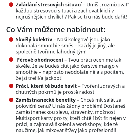
Zvládání stresových situací
– Umíš „rozmixovat“
každou stresovou situaci a zachovat klid i v
nejrušnějších chvílích? Pak se ti u nás bude dařit!
Co Vám můžeme nabídnout:
Skv
ě
lý kolektiv
– Naši kolegové jsou jako
dokonalá smoothie směs – každý je jiný, ale
společně tvoříme lahodný tým!
Férové ohodnocení
– Tvou práci oceníme tak
skvěle, že se budeš cítit jako čerstvé mango v
smoothie – naprosto neodolatelně a s pocitem,
že jsi trefil/a jackpot!
Práci, která t
ě
bude bavit
– Tvoření zdravých a
chutných pokrmů je prostě radost!
Zam
ě
stnanecké benefity
– Chceš mít salát za
poloviční cenu? U nás žádný problém! Dostaneš
zaměstnaneckou slevu, stravenky, možnost
Multisport karty pro ty, kteří chtějí být fit nejen v
práci, a zajímavá školení a workshopy, kde tě
naučíme, jak mixovat šťávy jako profesionál!