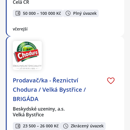
Celá ČR
50 000 – 100 000 Kč
Plný úvazek
včerejší
Prodavač/ka - Řeznictví
Chodura / Velká Bystřice /
BRIGÁDA
Beskydské uzeniny, a.s.
Velká Bystřice
23 500 – 26 000 Kč
Zkrácený úvazek