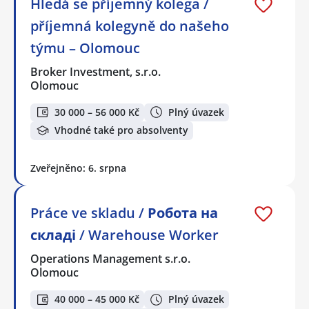
Hledá se příjemný kolega /
příjemná kolegyně do našeho
týmu – Olomouc
Broker Investment, s.r.o.
Olomouc
30 000 – 56 000 Kč
Plný úvazek
Vhodné také pro absolventy
Zveřejněno: 6. srpna
Práce ve skladu / Робота на
складі / Warehouse Worker
Operations Management s.r.o.
Olomouc
40 000 – 45 000 Kč
Plný úvazek