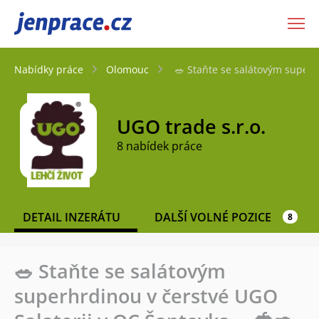
JenPráce.cz
Nabídky práce
Olomouc
🥗 Staňte se salátovým superh
UGO trade s.r.o.
8 nabídek práce
DETAIL INZERÁTU
DALŠÍ VOLNÉ POZICE
8
🥗 Staňte se salátovým
superhrdinou v čerstvé UGO