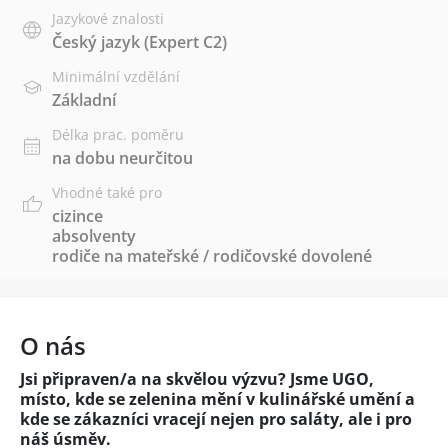
Jazykové znalosti
Český jazyk
(Expert C2)
Minimální vzdělání
Základní
Délka prac. poměru
na dobu neurčitou
Vhodné také pro
cizince
absolventy
rodiče na mateřské / rodičovské dovolené
O nás
Jsi připraven/a na skvělou výzvu? Jsme UGO,
místo, kde se zelenina mění v kulinářské umění a
kde se zákazníci vracejí nejen pro saláty, ale i pro
náš úsměv.