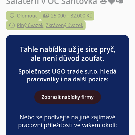
Salaterii v OC Šantovka 🥗🍓🥑
Olomouc
25.000 – 32.000 Kč
Plný úvazek
,
Zkrácený úvazek
Tahle nabídka už je sice pryč,
ale není důvod zoufat.
Společnost UGO trade s.r.o. hledá
pracovníky i na další pozice:
Zobrazit nabídky firmy
Nebo se podívejte na jiné zajímavé
pracovní příležitosti ve vašem okolí: