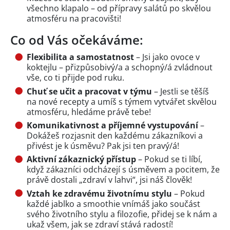
všechno klapalo – od přípravy salátů po skvělou
atmosféru na pracovišti!
Co od Vás očekáváme:
Flexibilita a samostatnost
– Jsi jako ovoce v
koktejlu – přizpůsobivý/a a schopný/á zvládnout
vše, co ti přijde pod ruku.
Chu
ť
se u
č
it a pracovat v týmu
– Jestli se těšíš
na nové recepty a umíš s týmem vytvářet skvělou
atmosféru, hledáme právě tebe!
Komunikativnost a p
ř
íjemné vystupování
–
Dokážeš rozjasnit den každému zákazníkovi a
přivést je k úsměvu? Pak jsi ten pravý/á!
Aktivní zákaznický p
ř
ístup
– Pokud se ti líbí,
když zákazníci odcházejí s úsměvem a pocitem, že
právě dostali „zdraví v lahvi“, jsi náš člověk!
Vztah ke zdravému životnímu stylu
– Pokud
každé jablko a smoothie vnímáš jako součást
svého životního stylu a filozofie, přidej se k nám a
ukaž všem, jak se zdraví stává radostí!