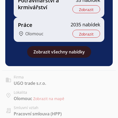
Potravinářství a
krmivářství
Zobrazit
Práce
2035 nabídek
Olomouc
Zobrazit
Zobrazit všechny nabídky
Firma
UGO trade s.r.o.
Lokalita
Olomouc
Zobrazit na mapě
Smluvní vztah
Pracovní smlouva (HPP)