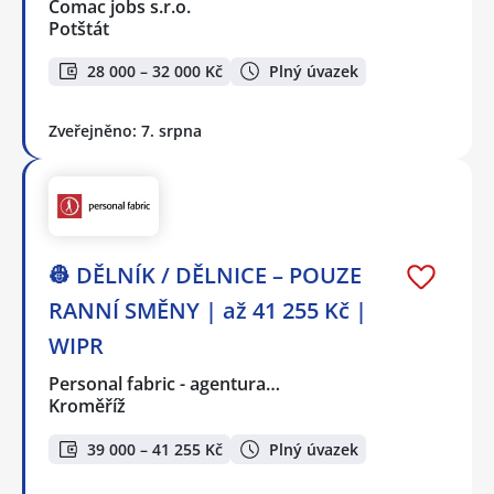
Comac jobs s.r.o.
Potštát
28 000 – 32 000 Kč
Plný úvazek
Zveřejněno: 7. srpna
👷 DĚLNÍK / DĚLNICE – POUZE
RANNÍ SMĚNY | až 41 255 Kč |
WIPR
Personal fabric - agentura…
Kroměříž
39 000 – 41 255 Kč
Plný úvazek