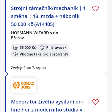
Strojní zámečník/mechanik | 1
směna | 13. mzda + náborák
50 000 Kč (A14405)
HOFMANN WIZARD s.r.o.
Přerov
35 000 Kč
Plný úvazek
Vhodné také pro absolventy
Zveřejněno: 7. srpna
Moderátor živého vysílání on-
line her z moderního studia v