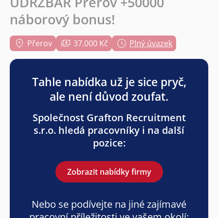
ÚDRŽBÁŘ Přerov +50000
náborový bonus!
Přerov
37.000 Kč
Plný úvazek
Tahle nabídka už je sice pryč,
ale není důvod zoufat.
Společnost Grafton Recruitment
s.r.o. hledá pracovníky i na další
pozice:
Zobrazit nabídky firmy
Nebo se podívejte na jiné zajímavé
pracovní příležitosti ve vašem okolí: