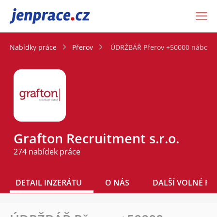
JenPráce.cz
Nabídky práce
Přerov
ÚDRŽBÁŘ Přerov +50000 náborov
Grafton Recruitment s.r.o.
274 nabídek práce
DETAIL INZERÁTU
O NÁS
DALŠÍ VOLNÉ PO