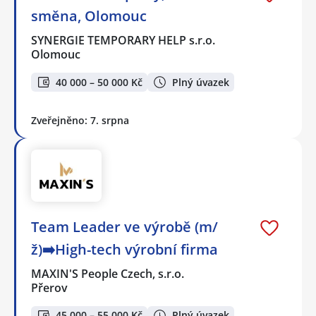
směna, Olomouc
SYNERGIE TEMPORARY HELP s.r.o.
Olomouc
40 000 – 50 000 Kč
Plný úvazek
Zveřejněno: 7. srpna
Team Leader ve výrobě (m/
ž)➡️High-tech výrobní firma
MAXIN'S People Czech, s.r.o.
Přerov
45 000 – 55 000 Kč
Plný úvazek