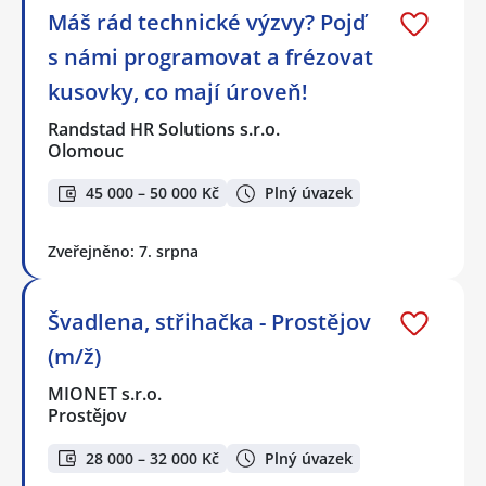
Máš rád technické výzvy? Pojď
s námi programovat a frézovat
kusovky, co mají úroveň!
Randstad HR Solutions s.r.o.
Olomouc
45 000 – 50 000 Kč
Plný úvazek
Zveřejněno: 7. srpna
Švadlena, střihačka - Prostějov
(m/ž)
MIONET s.r.o.
Prostějov
28 000 – 32 000 Kč
Plný úvazek