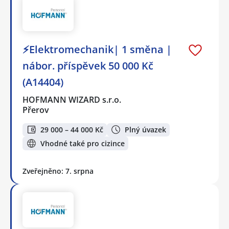
⚡Elektromechanik| 1 směna |
nábor. příspěvek 50 000 Kč
(A14404)
HOFMANN WIZARD s.r.o.
Přerov
29 000 – 44 000 Kč
Plný úvazek
Vhodné také pro cizince
Zveřejněno: 7. srpna