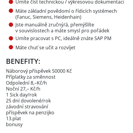
Umíte číst technickou / výkresovou dokumentaci
Máte základní povědomí o řídicích systémech
(Fanuc, Siemens, Heidenhain)
Jste manuálně zručný/á, přemýšlíte
v souvislostech a máte smysl pro pořádek
Umíte pracovat s PC, ideálně znáte SAP PM
Máte chuť se učit a rozvíjet
BENEFITY:
Náborový příspěvek 50000 Kč
Příplatky za směnnost
Odpolední 8,–Kč/h
Noční 27,– Kč/h
1 Sick day/rok
25 dní dovolené/rok
závodní stravování
příspěvek na penzijko
13.plat
bonusy