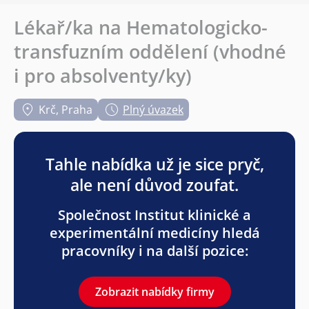
Lékař/ka na Hematologicko-
transfuzním oddělení (vhodné
i pro absolventy/ky)
Krč, Praha
Plný úvazek
Tahle nabídka už je sice pryč,
ale není důvod zoufat.
Společnost Institut klinické a
experimentální medicíny hledá
pracovníky i na další pozice:
Zobrazit nabídky firmy