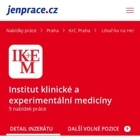
JenPráce.cz
Nabídky práce
Praha
Krč, Praha
Lékař/ka na Hemat
Institut klinické a
experimentální medicíny
9 nabídek práce
DETAIL INZERÁTU
DALŠÍ VOLNÉ POZICE
9