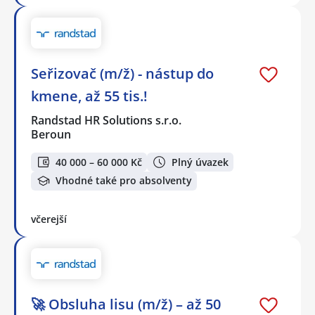
Seřizovač (m/ž) - nástup do
kmene, až 55 tis.!
Randstad HR Solutions s.r.o.
Beroun
40 000 – 60 000 Kč
Plný úvazek
Vhodné také pro absolventy
včerejší
🚀 Obsluha lisu (m/ž) – až 50