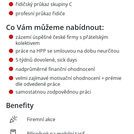
řidičský průkaz skupiny C
profesní průkaz řidiče
Co Vám můžeme nabídnout:
zázemí úspěšné české firmy s přátelským
kolektivem
práce na HPP se smlouvou na dobu neurčitou
5 týdnů dovolené, sick days
nadprůměrné finanční ohodnocení
velmi zajímavé motivační ohodnocení + prémie
dle odvedené práce
samostatnou zodpovědnou práci
Benefity
Firemní akce
Příspěvek na mobilní tarif