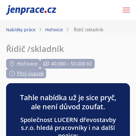
JenPráce.cz
Nabídky práce
Hořovice
Řidič /skladník
Řidič /skladník
Hořovice
40.000 – 50.000 Kč
Plný úvazek
Tahle nabídka už je sice pryč,
ale není důvod zoufat.
Společnost LUCERN dřevostavby
s.r.o. hledá pracovníky i na další
pozice: