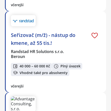
včerejší
Seřizovač (m/ž) - nástup do
kmene, až 55 tis.!
Randstad HR Solutions s.r.o.
Beroun
40 000 – 60 000 Kč
Plný úvazek
Vhodné také pro absolventy
včerejší