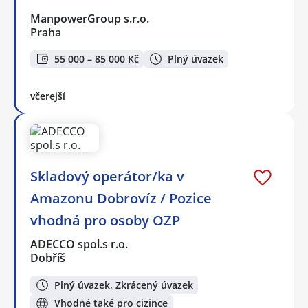
ManpowerGroup s.r.o.
Praha
55 000 – 85 000 Kč
Plný úvazek
včerejší
Skladový operátor/ka v
Amazonu Dobrovíz / Pozice
vhodná pro osoby OZP
ADECCO spol.s r.o.
Dobříš
Plný úvazek, Zkrácený úvazek
Vhodné také pro cizince