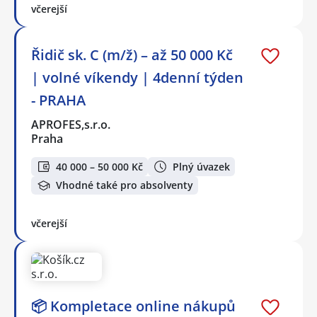
včerejší
Řidič sk. C (m/ž) – až 50 000 Kč
| volné víkendy | 4denní týden
- PRAHA
APROFES,s.r.o.
Praha
40 000 – 50 000 Kč
Plný úvazek
Vhodné také pro absolventy
včerejší
📦 Kompletace online nákupů