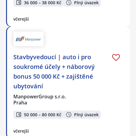
36 000 – 38 000 Kč
Plný úvazek
včerejší
Stavbyvedoucí | auto i pro
soukromé účely + náborový
bonus 50 000 Kč + zajištěné
ubytování
ManpowerGroup s.r.o.
Praha
50 000 – 80 000 Kč
Plný úvazek
včerejší