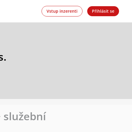
Vstup inzerenti
Přihlásit se
s.
 služební