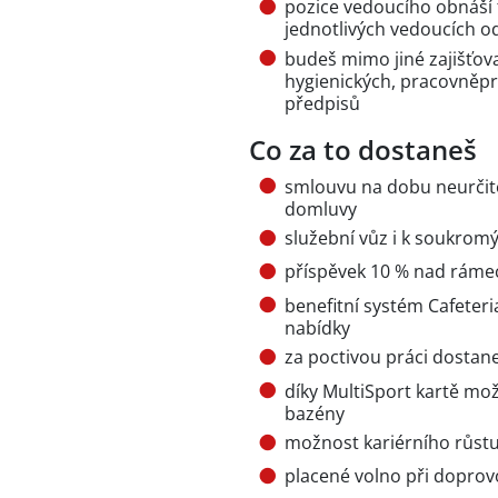
pozice vedoucího obnáší 
jednotlivých vedoucích o
budeš mimo jiné zajišťov
hygienických, pracovněprá
předpisů
Co za to dostaneš
smlouvu na dobu neurčit
domluvy
služební vůz i k soukro
příspěvek 10 % nad rámec
benefitní systém Cafeteria
nabídky
za poctivou práci dostan
díky MultiSport kartě mož
bazény
možnost kariérního růst
placené volno při doprov