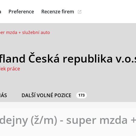
a
Preference
Recenze firem
per mzda + služební auto
land Česká republika v.o.
dek práce
NÁS
DALŠÍ VOLNÉ POZICE
173
ejny (ž/m) - super mzda +