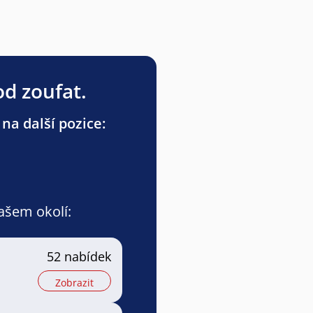
od zoufat.
na další pozice:
vašem okolí:
52 nabídek
Zobrazit