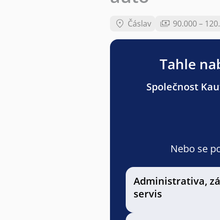
Čáslav
90.000 – 120
Tahle nab
Společnost Kauf
Nebo se pod
Administrativa, z
servis