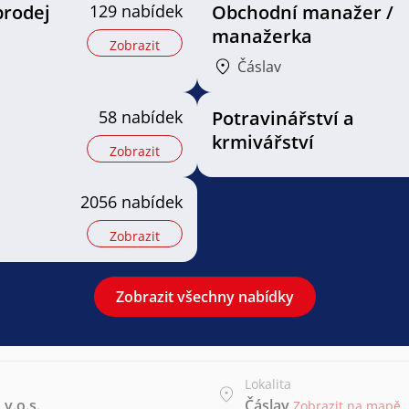
prodej
129 nabídek
Obchodní manažer /
manažerka
Zobrazit
Čáslav
58 nabídek
Potravinářství a
krmivářství
Zobrazit
2056 nabídek
Zobrazit
Zobrazit všechny nabídky
Lokalita
v.o.s.
Čáslav
Zobrazit na mapě