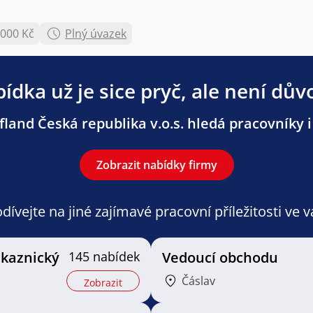
.000 Kč
Plný úvazek
ídka už je sice pryč, ale není dův
land Česká republika v.o.s. hledá pracovníky i 
Zobrazit nabídky firmy
ívejte na jiné zajímavé pracovní příležitosti ve 
ákaznický
145 nabídek
Vedoucí obchodu
Čáslav
Zobrazit