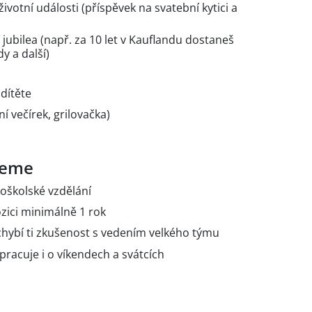
životní události (příspěvek na svatební kytici a
ubilea (např. za 10 let v Kauflandu dostaneš
y a další)
 dítěte
í večírek, grilovačka)
ujeme
oškolské vzdělání
ici minimálně 1 rok
echybí ti zkušenost s vedením velkého týmu
 pracuje i o víkendech a svátcích