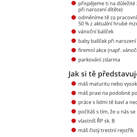
přispějeme ti na důležité 
při narození dítěte)
odměníme tě za pracovní j
50 % z aktuální hrubé mzd
vánoční balíček
baby balíček při narození
firemní akce (např. vánočn
parkování zdarma
Jak si tě představ
máš maturitu nebo vysok
máš praxi na podobné poz
práce s lidmi tě baví a n
počítáš s tím, že u nás se
vlastníš ŘP sk. B
máš čistý trestní rejstřík