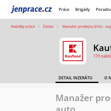
JenPráce.cz
Práce
Brigády
Poradn
Nabídky práce
Čáslav
Manažer prodejny (ž/m) - su
Kauf
173 nabí
DETAIL INZERÁTU
O 
Manažer prod
auto