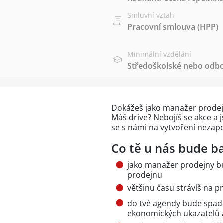
Smluvní vztah
Pracovní smlouva (HPP)
Minimální vzdělání
Středoškolské nebo odbo
Dokážeš jako manažer prodejny
Máš drive? Nebojíš se akce a 
se s námi na vytvoření nezap
Co tě u nás bude ba
jako manažer prodejny bu
prodejnu
většinu času strávíš na pr
do tvé agendy bude spad
ekonomických ukazatelů 