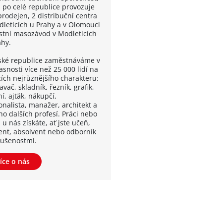
á po celé republice provozuje
prodejen, 2 distribuční centra
dleticích u Prahy a v Olomouci
astní masozávod v Modleticích
ahy.
ské republice zaměstnáváme v
snosti více než 25 000 lidí na
cích nejrůznějšího charakteru:
vač, skladník, řezník, grafik,
í, ajťák, nákupčí,
onalista, manažer, architekt a
o dalších profesí. Práci nebo
 u nás získáte, ať jste učeň,
ent, absolvent nebo odborník
kušenostmi.
íce o nás