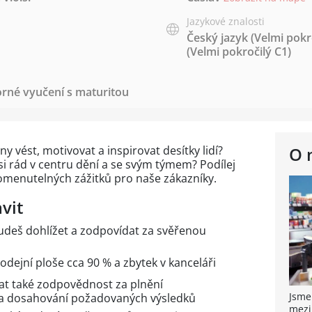
Jazykové znalosti
Český jazyk
(Velmi pokr
(Velmi pokročilý C1)
rné vyučení s maturitou
 vést, motivovat a inspirovat desítky lidí?
O 
jsi rád v centru dění a se svým týmem? Podílej
omenutelných zážitků pro naše zákazníky.
vit
deš dohlížet a zodpovídat za svěřenou
odejní ploše cca 90 % a zbytek v kanceláři
at také zodpovědnost za plnění
Jsme
a dosahování požadovaných výsledků
mezi