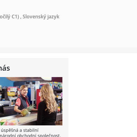
očilý C1)
,
Slovenský jazyk
nás
 úspěšná a stabilní
národní obchodní společnost,