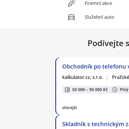
Firemní akce
Služební auto
Podívejte 
Obchodník po telefonu v
kalkulator.cz, s.r.o.
|
Pražské
50 000 – 90 000 Kč
Plný
včerejší
Skladník s technickým