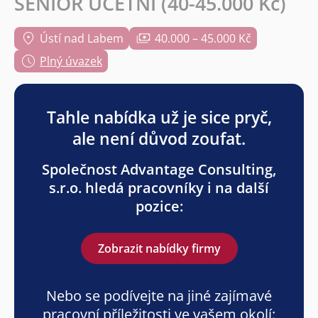
SENIOR ÚČETNÍ (40-45.000 Kč)
Ústí nad Labem
40.000 – 45.000 Kč
Plný úvazek
Tahle nabídka už je sice pryč,
ale není důvod zoufat.
Společnost Advantage Consulting,
s.r.o. hledá pracovníky i na další
pozice:
Zobrazit nabídky firmy
Nebo se podívejte na jiné zajímavé
pracovní příležitosti ve vašem okolí: