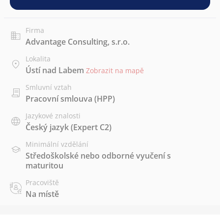
Firma
Advantage Consulting, s.r.o.
Lokalita
Ústí nad Labem
Zobrazit na mapě
Smluvní vztah
Pracovní smlouva (HPP)
Jazykové znalosti
Český jazyk
(Expert C2)
Minimální vzdělání
Středoškolské nebo odborné vyučení s
maturitou
Pracoviště
Na místě