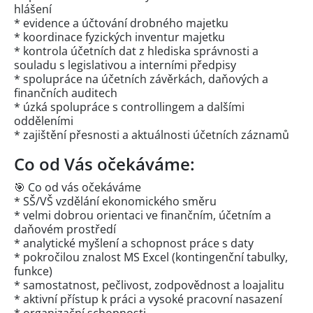
hlášení
* evidence a účtování drobného majetku
* koordinace fyzických inventur majetku
* kontrola účetních dat z hlediska správnosti a
souladu s legislativou a interními předpisy
* spolupráce na účetních závěrkách, daňových a
finančních auditech
* úzká spolupráce s controllingem a dalšími
odděleními
* zajištění přesnosti a aktuálnosti účetních záznamů
Co od Vás očekáváme:
🎯 Co od vás očekáváme
* SŠ/VŠ vzdělání ekonomického směru
* velmi dobrou orientaci ve finančním, účetním a
daňovém prostředí
* analytické myšlení a schopnost práce s daty
* pokročilou znalost MS Excel (kontingenční tabulky,
funkce)
* samostatnost, pečlivost, zodpovědnost a loajalitu
* aktivní přístup k práci a vysoké pracovní nasazení