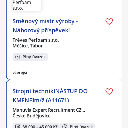
Směnový mistr výroby -
Náborový příspěvek!
Trèves Perfoam s.r.o.
Měšice, Tábor
Plný úvazek
včerejší
Strojní technik❗NÁSTUP DO
KMENE❗m/ž (A11671)
Manuvia Expert Recruitment CZ…
České Budějovice
38 000 – 45 000 Kč
Plný úvazek