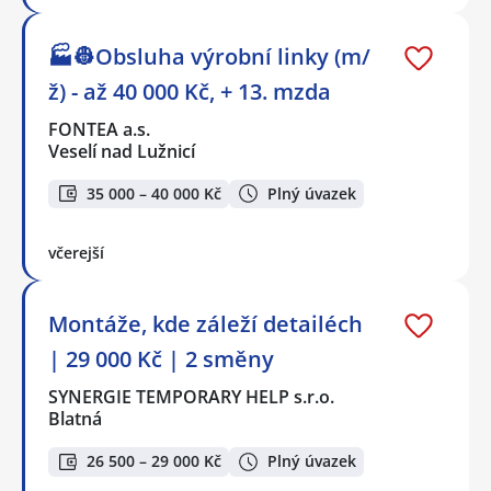
🏭👷Obsluha výrobní linky (m/
ž) - až 40 000 Kč, + 13. mzda
FONTEA a.s.
Veselí nad Lužnicí
35 000 – 40 000 Kč
Plný úvazek
včerejší
Montáže, kde záleží detailéch
| 29 000 Kč | 2 směny
SYNERGIE TEMPORARY HELP s.r.o.
Blatná
26 500 – 29 000 Kč
Plný úvazek