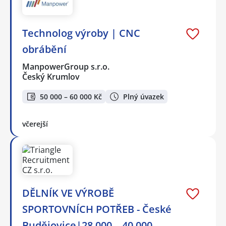
Technolog výroby | CNC
obrábění
ManpowerGroup s.r.o.
Český Krumlov
50 000 – 60 000 Kč
Plný úvazek
včerejší
DĚLNÍK VE VÝROBĚ
SPORTOVNÍCH POTŘEB - České
Budějovice|28 000 – 40 000