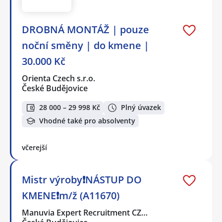
DROBNÁ MONTÁŽ | pouze
noční směny | do kmene |
30.000 Kč
Orienta Czech s.r.o.
České Budějovice
28 000 – 29 998 Kč
Plný úvazek
Vhodné také pro absolventy
včerejší
Mistr výroby❗NÁSTUP DO
KMENE❗m/ž (A11670)
Manuvia Expert Recruitment CZ…