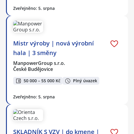
Zveřejněno: 5. srpna
Mistr výroby | nová výrobní
hala | 3 směny
ManpowerGroup s.r.o.
České Budějovice
50 000 – 55 000 Kč
Plný úvazek
Zveřejněno: 5. srpna
SKLADNÍK S VZV | do kmene |