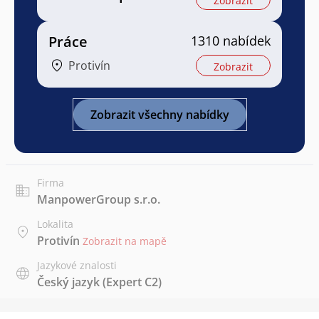
Zobrazit
Práce
1310 nabídek
Protivín
Zobrazit
Zobrazit všechny nabídky
Firma
ManpowerGroup s.r.o.
Lokalita
Protivín
Zobrazit na mapě
Jazykové znalosti
Český jazyk
(Expert C2)