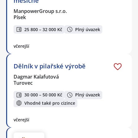
měsíčně
ManpowerGroup s.r.o.
Písek
25 800 – 32 000 Kč
Plný úvazek
včerejší
Dělník v pilařské výrobě
Dagmar Kalafutová
Turovec
30 000 – 50 000 Kč
Plný úvazek
Vhodné také pro cizince
včerejší