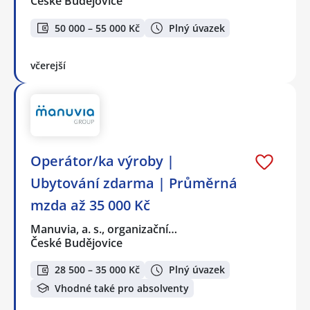
České Budějovice
50 000 – 55 000 Kč
Plný úvazek
včerejší
Operátor/ka výroby |
Ubytování zdarma | Průměrná
mzda až 35 000 Kč
Manuvia, a. s., organizační…
České Budějovice
28 500 – 35 000 Kč
Plný úvazek
Vhodné také pro absolventy