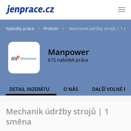
JenPráce.cz
Nabídky práce
Protivín
Mechanik údržby strojů | 1 sm
Manpower
615 nabídek práce
DETAIL INZERÁTU
O NÁS
DALŠÍ VOLNÉ PO
Mechanik údržby strojů | 1
směna