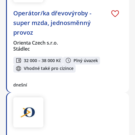
Operátor/ka dřevovýroby -
super mzda, jednosměnný
provoz
Orienta Czech s.r.o.
Stádlec
32 000 – 38 000 Kč
Plný úvazek
Vhodné také pro cizince
dnešní