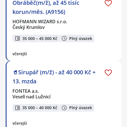
Obráběč(m/ž), až 45 tisíc
korun/měs. (A9156)
HOFMANN WIZARD s.r.o.
Český Krumlov
35 000 – 45 000 Kč
Plný úvazek
včerejší
🥤Sirupář (m/ž) - až 40 000 Kč +
13. mzda
FONTEA a.s.
Veselí nad Lužnicí
35 000 – 40 000 Kč
Plný úvazek
včerejší