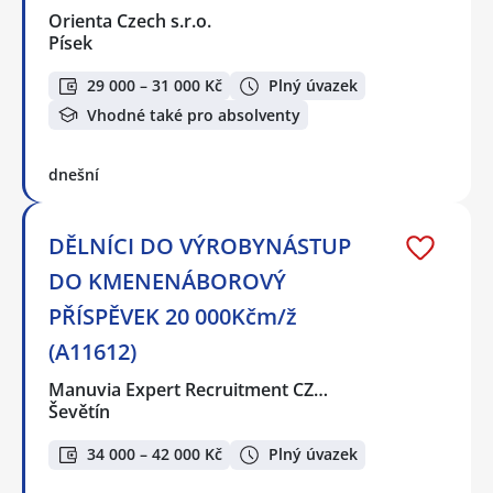
Orienta Czech s.r.o.
Písek
29 000 – 31 000 Kč
Plný úvazek
Vhodné také pro absolventy
dnešní
DĚLNÍCI DO VÝROBYNÁSTUP
DO KMENENÁBOROVÝ
PŘÍSPĚVEK 20 000Kčm/ž
(A11612)
Manuvia Expert Recruitment CZ…
Ševětín
34 000 – 42 000 Kč
Plný úvazek