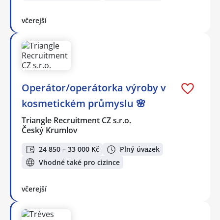
včerejší
Operátor/operátorka výroby v
kosmetickém průmyslu 🌸
Triangle Recruitment CZ s.r.o.
Český Krumlov
24 850 – 33 000 Kč
Plný úvazek
Vhodné také pro cizince
včerejší