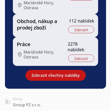
Mariánské Hory,
Ostrava
Obchod, nákup a
112 nabídek
prodej zboží
Zobrazit
Práce
2278
nabídek
Mariánské Hory,
Ostrava
Zobrazit
Zobrazit všechny nabídky
Firma
Group PZ s.r.o.