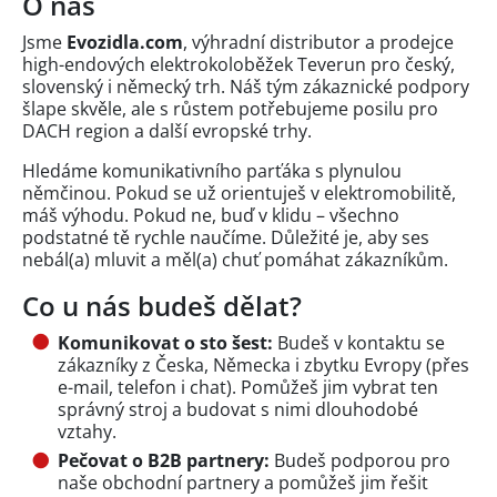
O nás
Jsme
Evozidla.com
, výhradní distributor a prodejce
high-endových elektrokoloběžek Teverun pro český,
slovenský i německý trh. Náš tým zákaznické podpory
šlape skvěle, ale s růstem potřebujeme posilu pro
DACH region a další evropské trhy.
Hledáme komunikativního parťáka s plynulou
němčinou. Pokud se už orientuješ v elektromobilitě,
máš výhodu. Pokud ne, buď v klidu – všechno
podstatné tě rychle naučíme. Důležité je, aby ses
nebál(a) mluvit a měl(a) chuť pomáhat zákazníkům.
Co u nás budeš dělat?
Komunikovat o sto šest:
Budeš v kontaktu se
zákazníky z Česka, Německa i zbytku Evropy (přes
e-mail, telefon i chat). Pomůžeš jim vybrat ten
správný stroj a budovat s nimi dlouhodobé
vztahy.
Pečovat o B2B partnery:
Budeš podporou pro
naše obchodní partnery a pomůžeš jim řešit