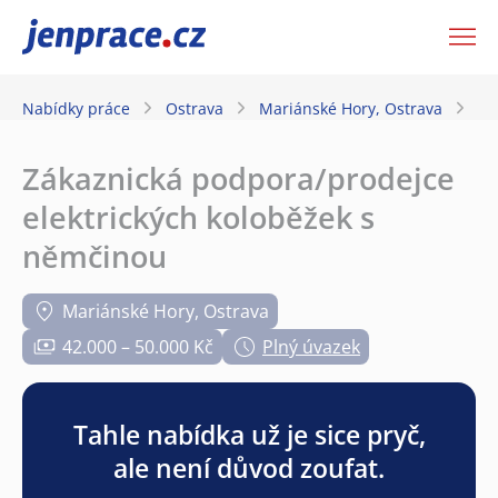
JenPráce.cz
Nabídky práce
Ostrava
Mariánské Hory, Ostrava
Z
Zákaznická podpora/prodejce
elektrických koloběžek s
němčinou
Mariánské Hory, Ostrava
42.000 – 50.000 Kč
Plný úvazek
Tahle nabídka už je sice pryč,
ale není důvod zoufat.