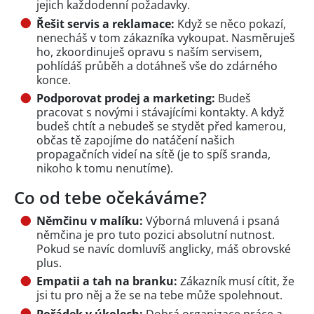
jejich každodenní požadavky.
Řešit servis a reklamace:
Když se něco pokazí,
nenecháš v tom zákazníka vykoupat. Nasměruješ
ho, zkoordinuješ opravu s naším servisem,
pohlídáš průběh a dotáhneš vše do zdárného
konce.
Podporovat prodej a marketing:
Budeš
pracovat s novými i stávajícími kontakty. A když
budeš chtít a nebudeš se stydět před kamerou,
občas tě zapojíme do natáčení našich
propagačních videí na sítě (je to spíš sranda,
nikoho k tomu nenutíme).
Co od tebe očekáváme?
Němčinu v malíku:
Výborná mluvená i psaná
němčina je pro tuto pozici absolutní nutnost.
Pokud se navíc domluvíš anglicky, máš obrovské
plus.
Empatii a tah na branku:
Zákazník musí cítit, že
jsi tu pro něj a že se na tebe může spolehnout.
Pořádek v úkolech:
Dobrá organizace práce a