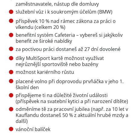
zaměstnavatele, nástup dle domluvy
služební vůz i k soukromým účelům (BMW)
příspěvek 10 % nad rámec zákona za práci o
víkendu (celkem 20 %)
benefitní systém Cafeteria – vybereš si jakýkoliv
benefit ze široké nabídky
za poctivou práci dostaneš až 27 dní dovolené
díky MultiSport kartě možnost využívat
nejrůznější sportoviště nebo bazény
možnost kariérního růstu
placené volno při doprovodu prvňáčka v jeho 1.
školní den
přispějeme ti na důležité životní události
(příspěvek na svatební kytici a při narození dítěte)
odměníme tě za pracovní jubilea (např. za 10 let v
Kauflandu dostaneš 50 % z aktuální hrubé mzdy a
další)
vánoční balíček