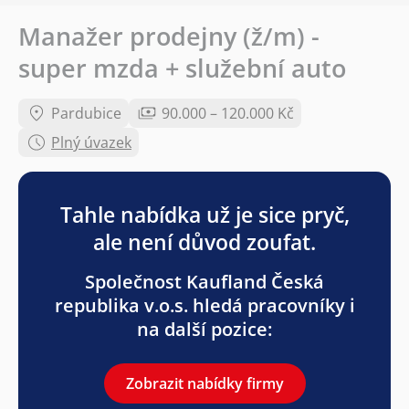
Manažer prodejny (ž/m) -
super mzda + služební auto
Pardubice
90.000 – 120.000 Kč
Plný úvazek
Tahle nabídka už je sice pryč,
ale není důvod zoufat.
Společnost Kaufland Česká
republika v.o.s. hledá pracovníky i
na další pozice:
Zobrazit nabídky firmy