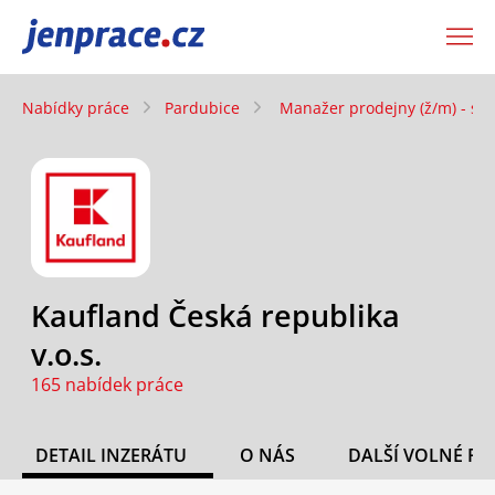
JenPráce.cz
Nabídky práce
Pardubice
Manažer prodejny (ž/m) - su
Kaufland Česká republika
v.o.s.
165 nabídek práce
DETAIL INZERÁTU
O NÁS
DALŠÍ VOLNÉ PO