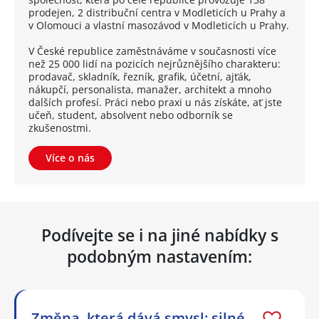
prodejen, 2 distribuční centra v Modleticích u Prahy a
v Olomouci a vlastní masozávod v Modleticích u Prahy.
V České republice zaměstnáváme v současnosti více
než 25 000 lidí na pozicích nejrůznějšího charakteru:
prodavač, skladník, řezník, grafik, účetní, ajťák,
nákupčí, personalista, manažer, architekt a mnoho
dalších profesí. Práci nebo praxi u nás získáte, ať jste
učeň, student, absolvent nebo odborník se
zkušenostmi.
Více o nás
Podívejte se i na jiné nabídky s
podobným nastavením:
Změna, která dává smysl: silné