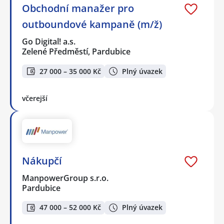
Obchodní manažer pro
outboundové kampaně (m/ž)
Go Digital! a.s.
Zelené Předměstí, Pardubice
27 000 – 35 000 Kč
Plný úvazek
včerejší
Nákupčí
ManpowerGroup s.r.o.
Pardubice
47 000 – 52 000 Kč
Plný úvazek