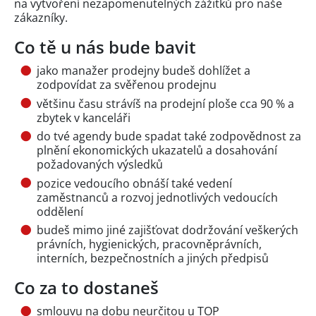
na vytvoření nezapomenutelných zážitků pro naše
zákazníky.
Co tě u nás bude bavit
jako manažer prodejny budeš dohlížet a
zodpovídat za svěřenou prodejnu
většinu času strávíš na prodejní ploše cca 90 % a
zbytek v kanceláři
do tvé agendy bude spadat také zodpovědnost za
plnění ekonomických ukazatelů a dosahování
požadovaných výsledků
pozice vedoucího obnáší také vedení
zaměstnanců a rozvoj jednotlivých vedoucích
oddělení
budeš mimo jiné zajišťovat dodržování veškerých
právních, hygienických, pracovněprávních,
interních, bezpečnostních a jiných předpisů
Co za to dostaneš
smlouvu na dobu neurčitou u TOP