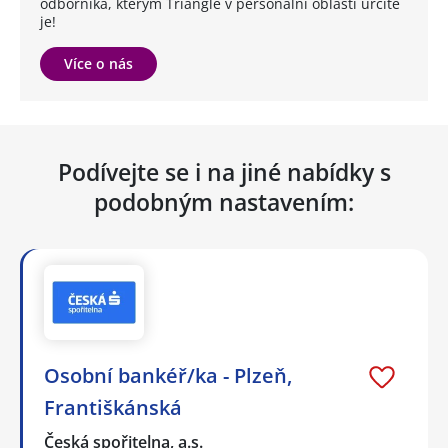
odborníka, kterým Triangle v personální oblasti určitě
je!
Více o nás
Podívejte se i na jiné nabídky s
podobným nastavením:
Osobní bankéř/ka - Plzeň,
Františkánská
Česká spořitelna, a.s.