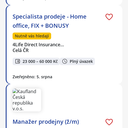
Specialista prodeje - Home
office, FIX + BONUSY
Nutně vás hledají
4Life Direct Insurance…
Celá ČR
23 000 – 60 000 Kč
Plný úvazek
Zveřejněno: 5. srpna
Manažer prodejny (ž/m)