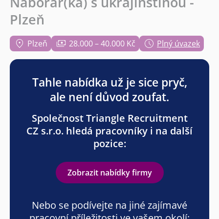
Náborář(ka) s ukrajinštinou -
Plzeň
Plzeň
28.000 – 40.000 Kč
Plný úvazek
Tahle nabídka už je sice pryč,
ale není důvod zoufat.
Společnost Triangle Recruitment
CZ s.r.o. hledá pracovníky i na další
pozice:
Zobrazit nabídky firmy
Nebo se podívejte na jiné zajímavé
pracovní příležitosti ve vašem okolí: