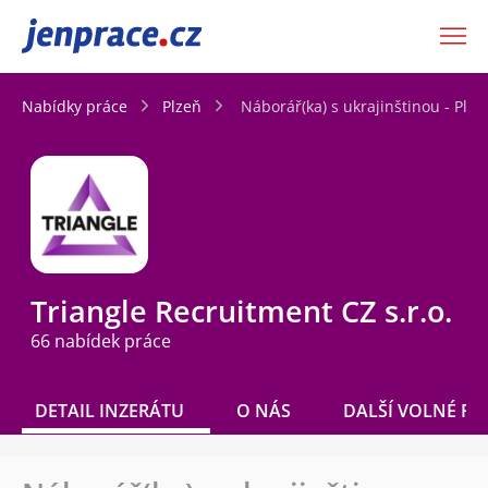
JenPráce.cz
Nabídky práce
Plzeň
Náborář(ka) s ukrajinštinou - Plze
Triangle Recruitment CZ s.r.o.
66 nabídek práce
DETAIL INZERÁTU
O NÁS
DALŠÍ VOLNÉ PO