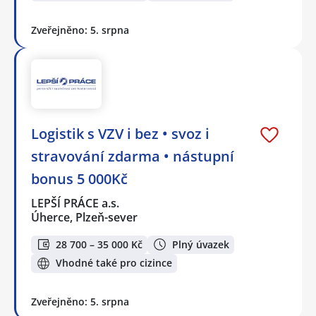
Zveřejněno: 5. srpna
Logistik s VZV i bez • svoz i
stravování zdarma • nástupní
bonus 5 000Kč
LEPŠÍ PRÁCE a.s.
Úherce, Plzeň-sever
28 700 – 35 000 Kč
Plný úvazek
Vhodné také pro cizince
Zveřejněno: 5. srpna