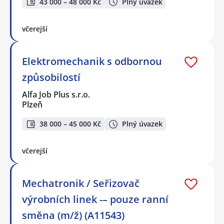
43 000 – 48 000 Kč
Plný úvazek
včerejší
Elektromechanik s odbornou
způsobilostí
Alfa Job Plus s.r.o.
Plzeň
38 000 – 45 000 Kč
Plný úvazek
včerejší
Mechatronik / Seřizovač
výrobních linek -– pouze ranní
směna (m/ž) (A11543)