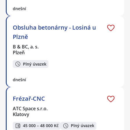
dnešní
Obsluha betonárny - Losiná u
Plzně
B & BC, a. s.
Plzeň
Plný úvazek
dnešní
Frézař-CNC
ATC Space s.r.o.
Klatovy
45 000 – 48 000 Kč
Plný úvazek