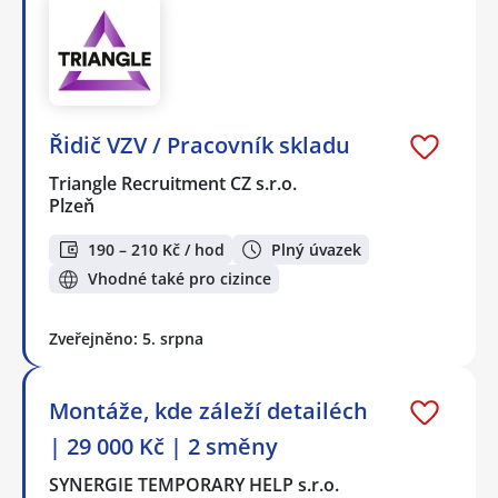
Řidič VZV / Pracovník skladu
Triangle Recruitment CZ s.r.o.
Plzeň
190 – 210 Kč / hod
Plný úvazek
Vhodné také pro cizince
Zveřejněno: 5. srpna
Montáže, kde záleží detailéch
| 29 000 Kč | 2 směny
SYNERGIE TEMPORARY HELP s.r.o.