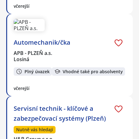
včerejší
Automechanik/čka
APB - PLZEŇ a.s.
Losiná
Plný úvazek
Vhodné také pro absolventy
včerejší
Servisní technik - klíčové a
zabezpečovací systémy (Plzeň)
Nutně vás hledají
H&B Group s.r.o.