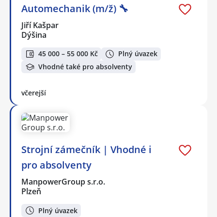
Automechanik (m/ž) 🔧
Jiří Kašpar
Dýšina
45 000 – 55 000 Kč
Plný úvazek
Vhodné také pro absolventy
včerejší
Strojní zámečník | Vhodné i
pro absolventy
ManpowerGroup s.r.o.
Plzeň
Plný úvazek