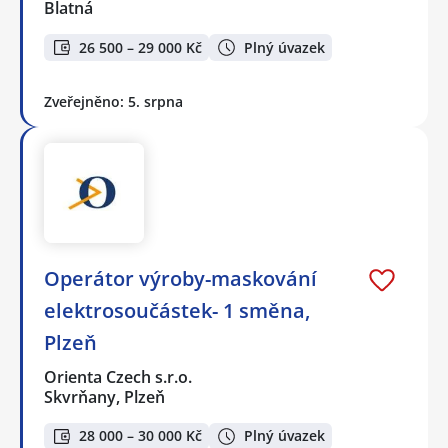
Blatná
26 500 – 29 000 Kč
Plný úvazek
Zveřejněno: 5. srpna
Operátor výroby-maskování
elektrosoučástek- 1 směna,
Plzeň
Orienta Czech s.r.o.
Skvrňany, Plzeň
28 000 – 30 000 Kč
Plný úvazek