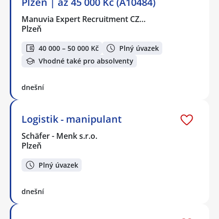
Plzeň | až 45 000 Kč (A10484)
Manuvia Expert Recruitment CZ…
Plzeň
40 000 – 50 000 Kč
Plný úvazek
Vhodné také pro absolventy
dnešní
Logistik - manipulant
Schäfer - Menk s.r.o.
Plzeň
Plný úvazek
dnešní