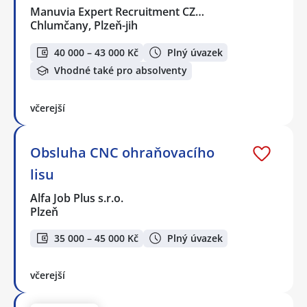
Manuvia Expert Recruitment CZ…
Chlumčany, Plzeň-jih
40 000 – 43 000 Kč
Plný úvazek
Vhodné také pro absolventy
včerejší
Obsluha CNC ohraňovacího
lisu
Alfa Job Plus s.r.o.
Plzeň
35 000 – 45 000 Kč
Plný úvazek
včerejší