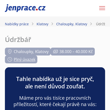
JenPráce.cz
Nabídky práce
Klatovy
Chaloupky, Klatovy
Údržbář
Údržbář
Chaloupky, Klatovy
38.000 – 40.000 Kč
Plný úvazek
Tahle nabídka už je sice pryč,
ale není důvod zoufat.
Máme pro vás tisíce pracovních
příležitostí, které čekají právě na vás: