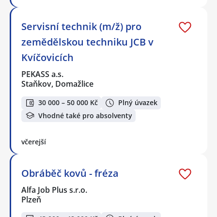
Servisní technik (m/ž) pro
zemědělskou techniku JCB v
Kvíčovicích
PEKASS a.s.
Staňkov, Domažlice
30 000 – 50 000 Kč
Plný úvazek
Vhodné také pro absolventy
včerejší
Obráběč kovů - fréza
Alfa Job Plus s.r.o.
Plzeň