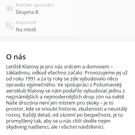
Řidičské oprávnění
Skupina B
Pracoviště
Na místě
O nás
Letiště Klatovy je pro nás srdcem a domovem –
základnou, odkud všechno začalo. Provozujeme jej už
od roku 1991 a za ty roky se zde vybudovalo něco
opravdu výjimečného. Ve spolupráci s Pošumavský
aeroklub Klatovy se nám podařilo vybudovat jednu z
nejznámějších a nejmodernějších drop zón na světě.
Naše drozóna není jen místem pro skoky – je to
prostor, kde se snoubí historie, zkušenosti a neustálý
rozvoj. Každý detail, od zázemí po bezpečnost, je tu
promyšlený tak, aby se u nás cítili skvěle nejen
skydiving nadšenci, ale i všichni návštěvníci.