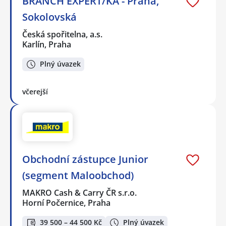
BRANCH EXPERT/KA - Praha,
Sokolovská
Česká spořitelna, a.s.
Karlín, Praha
Plný úvazek
včerejší
Obchodní zástupce Junior
(segment Maloobchod)
MAKRO Cash & Carry ČR s.r.o.
Horní Počernice, Praha
39 500 – 44 500 Kč
Plný úvazek