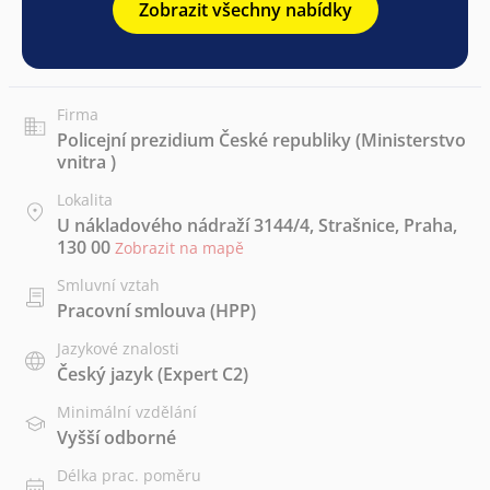
Zobrazit všechny nabídky
Firma
Policejní prezidium České republiky (Ministerstvo
vnitra )
Lokalita
U nákladového nádraží 3144/4, Strašnice, Praha,
130 00
Zobrazit na mapě
Smluvní vztah
Pracovní smlouva (HPP)
Jazykové znalosti
Český jazyk
(Expert C2)
Minimální vzdělání
Vyšší odborné
Délka prac. poměru