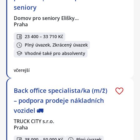
seniory
Domov pro seniory Elišky…
Praha
23 400 – 33 710 Kč
Plný úvazek, Zkrácený úvazek
Vhodné také pro absolventy
včerejší
Back office specialista/ka (m/ž)
– podpora prodeje nákladních
vozidel 🚛
TRUCK CITY s.r.o.
Praha
38 000 – 50 000 Kč
Plný úvazek