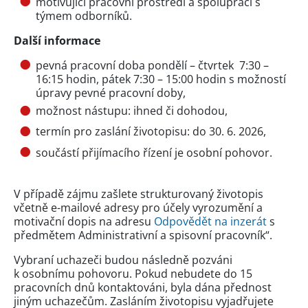
motivující pracovní prostředí a spolupráci s
týmem odborníků.
Další informace
pevná pracovní doba pondělí – čtvrtek 7:30 –
16:15 hodin, pátek 7:30 – 15:00 hodin s možností
úpravy pevné pracovní doby,
možnost nástupu: ihned či dohodou,
termín pro zaslání životopisu: do 30. 6. 2026,
součástí přijímacího řízení je osobní pohovor.
V případě zájmu zašlete strukturovaný životopis
včetně e-mailové adresy pro účely vyrozumění a
motivační dopis na adresu
Odpovědět na inzerát
s
předmětem Administrativní a spisovní pracovník“.
Vybraní uchazeči budou následně pozváni
k osobnímu pohovoru. Pokud nebudete do 15
pracovních dnů kontaktováni, byla dána přednost
jiným uchazečům. Zasláním životopisu vyjadřujete