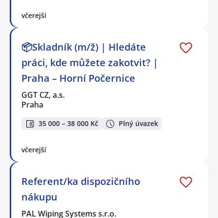
včerejší
📦Skladník (m/ž) | Hledáte
práci, kde můžete zakotvit? |
Praha – Horní Počernice
GGT CZ, a.s.
Praha
35 000 – 38 000 Kč
Plný úvazek
včerejší
Referent/ka dispozičního
nákupu
PAL Wiping Systems s.r.o.