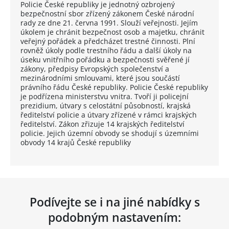
Policie České republiky je jednotný ozbrojený
bezpečnostní sbor zřízený zákonem České národní
rady ze dne 21. června 1991. Slouží veřejnosti. Jejím
úkolem je chránit bezpečnost osob a majetku, chránit
veřejný pořádek a předcházet trestné činnosti. Plní
rovněž úkoly podle trestního řádu a další úkoly na
úseku vnitřního pořádku a bezpečnosti svěřené jí
zákony, předpisy Evropských společenství a
mezinárodními smlouvami, které jsou součástí
právního řádu České republiky. Policie České republiky
je podřízena ministerstvu vnitra. Tvoří ji policejní
prezidium, útvary s celostátní působností, krajská
ředitelství policie a útvary zřízené v rámci krajských
ředitelství. Zákon zřizuje 14 krajských ředitelství
policie. Jejich územní obvody se shodují s územními
obvody 14 krajů České republiky
Podívejte se i na jiné nabídky s
podobným nastavením: