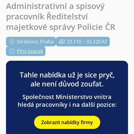
Administrativní a spisový
pracovník Ředitelství
majetkové správy Policie ČR
Strašnice, Praha
23.110 – 33.220 Kč
Plný úvazek
Tahle nabídka už je sice pryč,
ale není důvod zoufat.
Společnost Ministerstvo vnitra
hledá pracovníky i na další pozice:
Zobrazit nabídky firmy