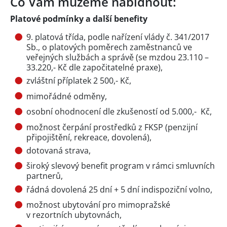
Co Vám můžeme nabídnout:
Platové podmínky a další benefity
9. platová třída, podle nařízení vlády č. 341/2017
Sb., o platových poměrech zaměstnanců ve
veřejných službách a správě (se mzdou 23.110 –
33.220,- Kč dle započitatelné praxe),
zvláštní příplatek 2 500,- Kč,
mimořádné odměny,
osobní ohodnocení dle zkušeností od 5.000,- Kč,
možnost čerpání prostředků z FKSP (penzijní
připojištění, rekreace, dovolená),
dotovaná strava,
široký slevový benefit program v rámci smluvních
partnerů,
řádná dovolená 25 dní + 5 dní indispoziční volno,
možnost ubytování pro mimopražské
v rezortních ubytovnách,