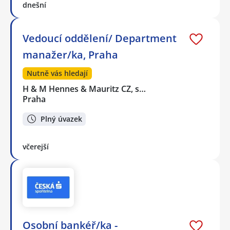
dnešní
Vedoucí oddělení/ Department
manažer/ka, Praha
Nutně vás hledají
H & M Hennes & Mauritz CZ, s…
Praha
Plný úvazek
včerejší
Osobní bankéř/ka -