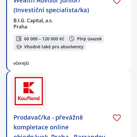
Wealth Advisor Junior/
(Investiční specialista/ka)
B.I.G. Capital, a.s.
Praha
60 000 – 120 000 Kč
Plný úvazek
Vhodné také pro absolventy
včerejší
Prodavač/ka - převážně
kompletace online
objednávek, Praha - Barrandov