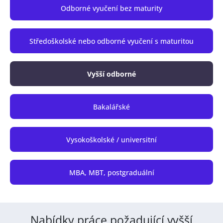
Odborné vyučení bez maturity
Středoškolské nebo odborné vyučení s maturitou
Vyšší odborné
Bakalářské
Vysokoškolské / universitní
MBA, MBT, postgraduální
Nabídky práce požadující vyšší