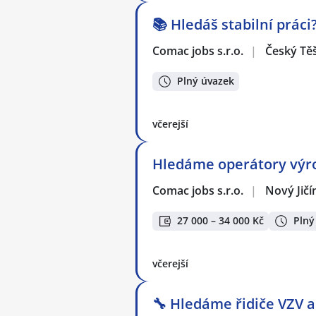
📚 Hledáš stabilní práci
Comac jobs s.r.o.
|
Český Tě
Plný úvazek
včerejší
Hledáme operátory výro
Comac jobs s.r.o.
|
Nový Jičí
27 000 – 34 000 Kč
Plný
včerejší
🔧 Hledáme řidiče VZV 