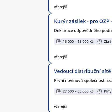
včerejší
Kurýr zásilek - pro OZP 
Deklarace odpovědného podnik
13 000 – 15 000 Kč
Zkrá
včerejší
Vedoucí distribuční sítě
První novinová společnost a.s
27 500 – 33 000 Kč
Plný
včerejší