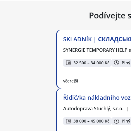
Podívejte 
SKLADNÍK | СКЛАДСЬКИ
SYNERGIE TEMPORARY HELP s.
32 500 – 34 000 Kč
Plný
včerejší
Řidič/ka nákladního voz
Autodoprava Stuchlý, s.r.o.
|
38 000 – 45 000 Kč
Plný