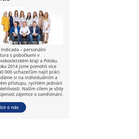
 Indicada – personální
tura s pobočkami v
vskoslezském kraji a Polsku.
oku 2014 jsme pomohli více
40 000 uchazečům najít práci.
ádáme si na individuálním a
vém přístupu, rychlém jednání
lehlivosti. Naším cílem je vždy
ojenost zájemce o zaměstnání.
íce o nás