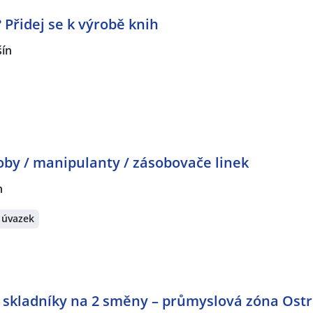
? Přidej se k výrobě knih
šín
by / manipulanty / zásobovače linek
n
 úvazek
a skladníky na 2 směny – průmyslová zóna Ost