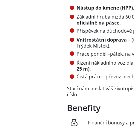
Nástup do kmene (HPP)
Základní hrubá mzda 60 0
oficiálně na pásce.
Příspěvek na důchodové p
Vnitrostátní doprava
– (
Frýdek-Místek).
Práce pondělí–pátek, na 
Řízení nákladního vozidl
25 m).
Čistá práce - převoz plec
Stačí nám poslat váš životopi
číslo
Benefity
Finanční bonusy a p