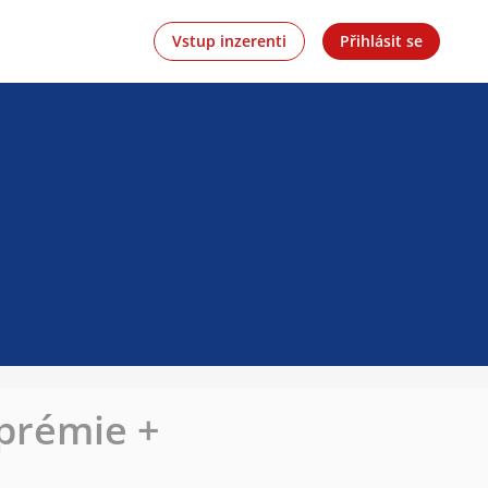
Vstup inzerenti
Přihlásit se
 prémie +