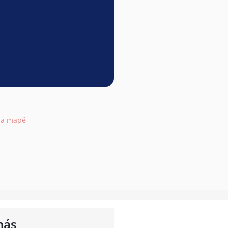
na mapě
nás