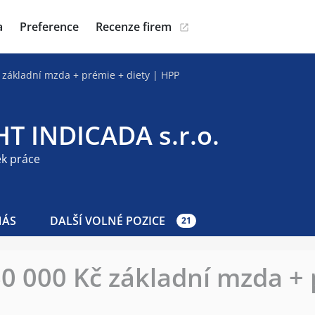
a
Preference
Recenze firem
 základní mzda + prémie + diety | HPP
HT INDICADA s.r.o.
ek práce
NÁS
DALŠÍ VOLNÉ POZICE
21
60 000 Kč základní mzda +