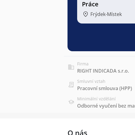
Práce
Frýdek-Místek
Firma
RIGHT INDICADA s.r.o.
Smluvní vztah
Pracovní smlouva (HPP)
Minimální vzdělání
Odborné vyučení bez mat
O nás