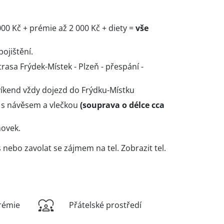
.
00 Kč + prémie až 2 000 Kč + diety =
vše
ojištění.
trasa Frýdek-Místek - Plzeň - přespání -
víkend vždy dojezd do Frýdku-Místku
a s návěsem a vlečkou
(souprava o délce cca
hovek.
s nebo zavolat se zájmem na tel.
Zobrazit tel.
rémie
Přátelské prostředí