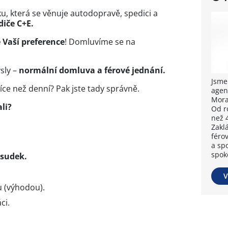
u, která se věnuje autodopravě, spedici a
diče C+E.
e Vaší preference
! Domluvíme se na
sly –
normální domluva a férové jednání.
Jsme
íce než denní? Pak jste tady správně.
agen
Mora
li?
Od r
než 
Zakl
féro
a spo
spok
osudek.
V
u (výhodou).
ci.