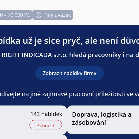
0 – 70.000 Kč
Plný úvazek
ídka už je sice pryč, ale není dův
 RIGHT INDICADA s.r.o. hledá pracovníky i na da
Zobrazit nabídky firmy
ívejte na jiné zajímavé pracovní příležitosti ve 
143 nabídek
Doprava, logistika a
zásobování
Zobrazit