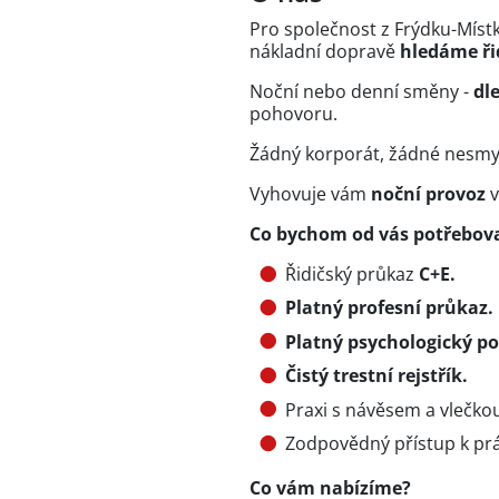
Pro společnost z Frýdku-Místk
nákladní dopravě
hledáme ři
Noční nebo denní směny -
dl
pohovoru.
Žádný korporát, žádné nesmy
Vyhovuje vám
noční provoz
v
Co bychom od vás potřebova
Řidičský průkaz
C+E.
Platný profesní průkaz.
Platný psychologický p
Čistý trestní rejstřík.
Praxi s návěsem a vlečko
Zodpovědný přístup k prá
Co vám nabízíme?