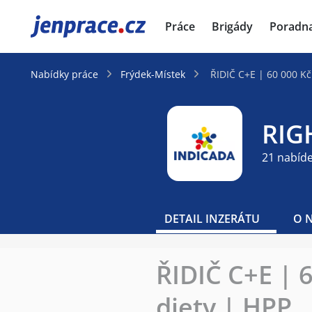
JenPráce.cz
Práce
Brigády
Poradn
Nabídky práce
Frýdek-Místek
ŘIDIČ C+E | 60 000 Kč
RIG
21 nabíd
DETAIL INZERÁTU
O 
ŘIDIČ C+E | 
diety | HPP