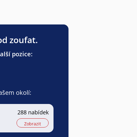
od zoufat.
lší pozice:
vašem okolí:
288 nabídek
Zobrazit