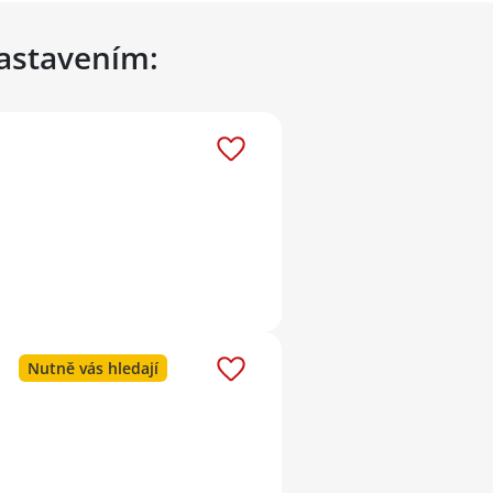
nastavením:
Nutně vás hledají