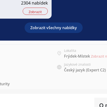
2304 nabídek
Zobrazit
Zobrazit všechny nabídky
Lokalita
Frýdek-Místek
Zobrazit 
Jazykové znalosti
Český jazyk
(Expert C2)
urity
O 