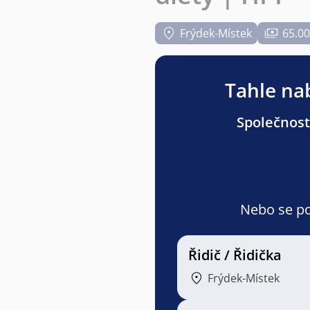
Frýdek-Místek
65.00
Tahle nab
Společnost
Nebo se pod
Řidič / Řidička
Frýdek-Místek