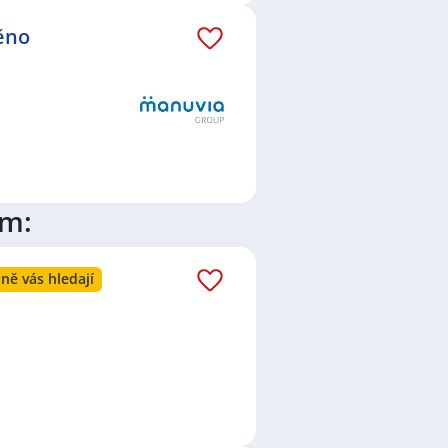
těno
ím:
ně vás hledají