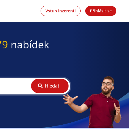
Vstup inzerenti
Přihlásit se
79
nabídek
Hledat