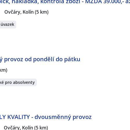
k, nakládka, kontrola zboží - MZDA 39.000,- až
|
Ovčáry, Kolín
(5 km)
 úvazek
 provoz od pondělí do pátku
 km)
ké pro absolventy
 KVALITY - dvousměnný provoz
|
Ovčáry, Kolín
(5 km)