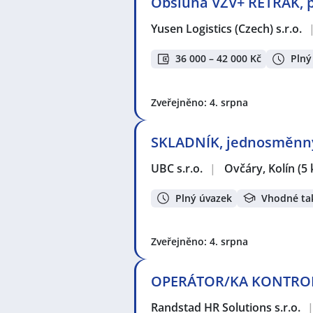
Obsluha VZV+ RETRAK, pic
Yusen Logistics (Czech) s.r.o.
36 000 – 42 000 Kč
Plný
Zveřejněno: 4. srpna
SKLADNÍK, jednosměnný
UBC s.r.o.
|
Ovčáry, Kolín
(5
Plný úvazek
Vhodné ta
Zveřejněno: 4. srpna
OPERÁTOR/KA KONTROLY
Randstad HR Solutions s.r.o.