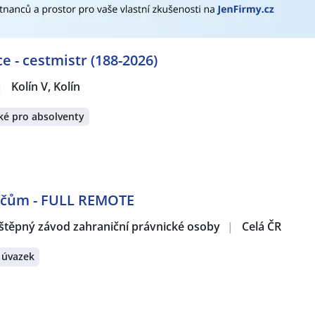
 Vedoucí směny
rátech:
ubice
,
Nymburk
,
Hradec Králové
,
Ovčáry, okres Kolín
,
Kutná
e - cestmistr (188-2026)
 lesy
,
Jevany
,
Živanice
,
Lysá nad Labem
,
Měchnov, Divišov
,
Ú
kres Praha-východ
,
Strančice
,
Kbel, Benátky nad Jizerou
,
Říča
|
Kolín V, Kolín
rovice
,
Vlašim
,
Běchovice, Praha
,
Brandýs nad Labem-Stará 
 Praha
,
Nepřevázka
,
Modletice
ké pro absolventy
dičům - FULL REMOTE
štěpný závod zahraniční právnické osoby
|
Celá ČR
 úvazek