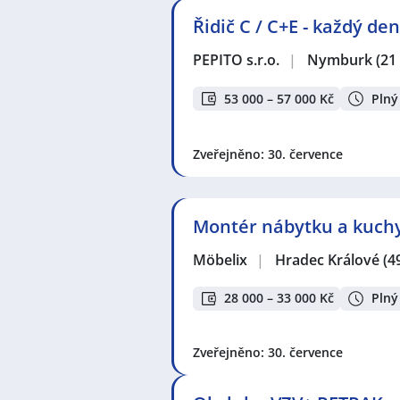
Řidič C / C+E - každý d
PEPITO s.r.o.
|
Nymburk
(21
53 000 – 57 000 Kč
Plný
Zveřejněno: 30. července
Montér nábytku a kuchy
Möbelix
|
Hradec Králové
(4
28 000 – 33 000 Kč
Plný
Zveřejněno: 30. července