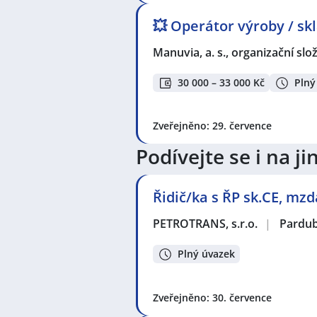
💥 Operátor výroby / sk
Manuvia, a. s., organizační slo
30 000 – 33 000 Kč
Plný
Zveřejněno: 29. července
Podívejte se i na 
Řidič/ka s ŘP sk.CE, mz
PETROTRANS, s.r.o.
|
Pardub
Plný úvazek
Zveřejněno: 30. července