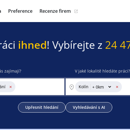
a
Preference
Recenze firem
ráci
ihned
! Vybírejte z
24 4
ás zajímají?
V jaké lokalitě hledáte práci?
×
×
ání
Kolín
Upřesnit hledání
Vyhledávání s AI