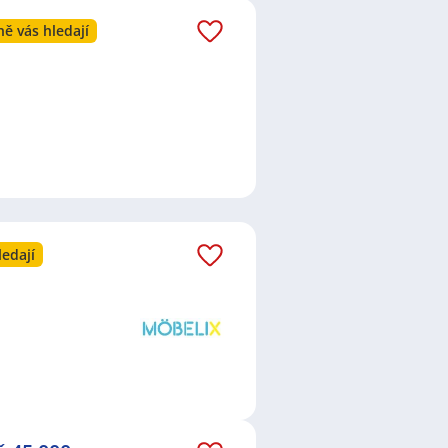
ě vás hledají
ledají