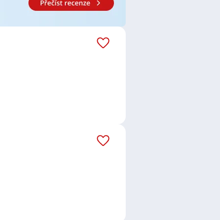
 Hora
,
Žiželice, okres Kolín
,
Liblice,
valy
,
Ostředek
,
Divišov
,
Jirny
,
ny, okres Praha-východ
,
Stéblová
,
Boleslav
,
Nupaky
,
Uhříněves,