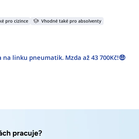
í dle nastavené filtrace:
,
Louda Auto a.s.
,
Comac jobs s.r.o.
,
Ředitelství silnic a dálnic
ické osoby
,
Manuvia, a. s., organizační složka
,
PETROTRANS, s
s.r.o.
,
Randstad HR Solutions s.r.o.
,
Jiří Pospíšil
,
SIMIX GROUP
é pro cizince
Vhodné také pro absolventy
p.
,
ADAM & PARTNER, s.r.o.
,
Trenkwalder a.s.
,
FiberTech s.r.o
ne + Nagel, spol. s r.o.
,
Orienta Czech s.r.o.
,
MAXIN'S People 
lékárny ČR s.r.o.
,
Mountfield a.s.
,
HYGOTREND, s.r.o.
,
Centra
čnost a.s.
,
CROSSDOCK GROUP s.r.o.
,
Manuvia Expert Recrui
ntage Consulting, s.r.o.
,
ABS Bonifer Czech s.r.o.
,
Správa žel
na linku pneumatik. Mzda až 43 700Kč!🤑
istik s.r.o.
,
Karel Starosta
,
SARNA s.r.o.
,
SEZAKO Prostějov s
gentura práce, a.s.
,
MAKRO Cash & Carry ČR s.r.o.
,
ROTHLEHNE
s.r.o.
,
mBlue Czech, s.r.o.
,
Kaufland Česká republika v.o.s.
erátech:
vnice
,
Asistent / Asistentka
,
Back office pracovník / pracovni
í
,
Technickoadministrativní pracovník / pracovnice
,
Telefonn
ponent / disponentka dopravy
,
Dopravce / Dopravkyně
,
Děl
gistik / Logistička
,
Manažer / manažerka logistiky
,
Mechanik
edice
,
Pracovník / pracovnice poštovního provozu
,
Řidič / Ř
ka logistiky
,
Obchodní asistent / asistentka
,
Obsluha lidí
,
Pok
/ Prodavačka
,
Truhlář / Truhlářka
,
Konstruktér / Konstruktér
vnice ve stavebnictví
,
Automechanik / Automechanička
,
Op
žník / montážnice
,
Technik / technička telekomunikací
,
Kont