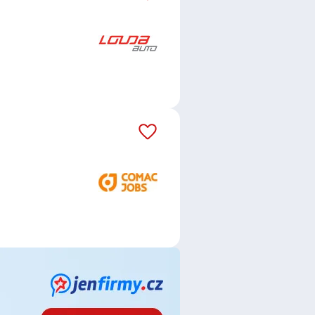
 s. p.
,
AWP P&C Česká republika -
.r.o.
,
PEPITO s.r.o.
,
Möbelix
,
 s.r.o.
,
Crocodille ČR
,
Grafton
.
,
SEDOZ DZ s.r.o.
,
BAKKER, s.r.o.
,
Czech, s.r.o.
,
St. Gabriel s.r.o.
,
lWork s.r.o.
,
ITALINOX s.r.o.
,
tment CZ, s.r.o.
,
Deklarace
eznic, státní organizace
,
INDEX
.r.o.
,
SWEET DELIGHT a.s.
,
R pracovní plošiny s.r.o.
,
ce
,
Referent / Referentka
,
í operátor / operátorka
,
Balení
ník / Dělnice
,
Koordinátor /
 / Mechanička
,
Nákupčí
,
Obsluha
idička
,
Silničář / Silničářka
,
Skladník
ladní
,
Pomocný pracovník /
ka
,
Obsluha vysokozdvižných
erátor / operátorka výroby
,
rolor / Kontrolorka
,
Kontrolor /