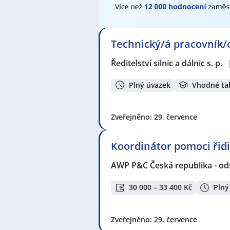
kontrolorka kvality
,
Shift leader /
Seznam lokalit v zobrazených inze
Kolín
,
Kolín V, Kolín
,
Celá ČR
,
Pard
Technický/á pracovník/c
Český Brod
,
Kostelec nad Černými
Rosice, Pardubice
,
Šestajovice, o
Ředitelství silnic a dálnic s. p.
Zelené Předměstí, Pardubice
,
Dob
Praha
,
Chrudim
,
Horní Počernice,
Plný úvazek
Vhodné ta
Zveřejněno: 29. července
Koordinátor pomoci ři
AWP P&C Česká republika - od
30 000 – 33 400 Kč
Plný
Zveřejněno: 29. července