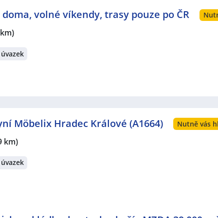
en doma, volné víkendy, trasy pouze po ČR
Nutn
 km)
 úvazek
ní Möbelix Hradec Králové (A1664)
Nutně vás h
9 km)
 úvazek