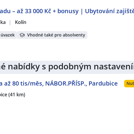
ladu – až 33 000 Kč + bonusy | Ubytování zajiš
žka
|
Kolín
 úvazek
Vhodné také pro absolventy
jiné nabídky s podobným nastaven
da až 80 tis/měs, NÁBOR.PŘÍSP., Pardubice
Nut
ice
(41 km)