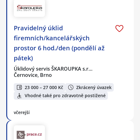
Pravidelný úklid
firemních/kancelářských
prostor 6 hod./den (pondělí až
pátek)
Úklidový servis ŠKAROUPKA s.r…
Černovice, Brno
23 000 – 27 000 Kč
Zkrácený úvazek
Vhodné také pro zdravotně postižené
včerejší