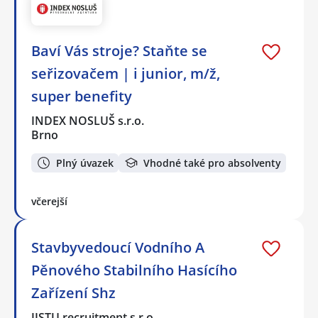
Baví Vás stroje? Staňte se
seřizovačem | i junior, m/ž,
super benefity
INDEX NOSLUŠ s.r.o.
Brno
Plný úvazek
Vhodné také pro absolventy
včerejší
Stavbyvedoucí Vodního A
Pěnového Stabilního Hasícího
Zařízení Shz
JISTU recruitment s.r.o.