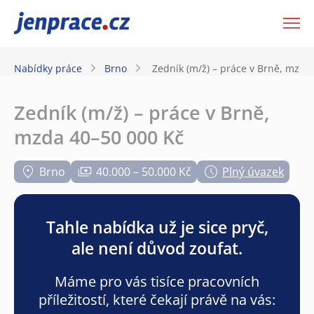
JenPráce.cz
Nabídky práce
Brno
Zedník (m/ž) – práce v Brně, mzda
Zedník (m/ž) – práce v Brně,
mzda 40–50 000 Kč
Brno
40.000 – 50.000 Kč
Plný úvazek
Tahle nabídka už je sice pryč,
ale není důvod zoufat.
Máme pro vás tisíce pracovních
příležitostí, které čekají právě na vás: