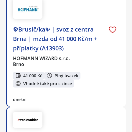
⚙️Brusič/ka✨ | svoz z centra
Brna | mzda od 41 000 Kč/m +
příplatky (A13903)
HOFMANN WIZARD s.r.o.
Brno
41 000 Kč
Plný úvazek
Vhodné také pro cizince
dnešní