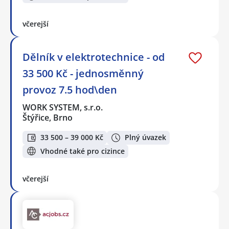
včerejší
Dělník v elektrotechnice - od
33 500 Kč - jednosměnný
provoz 7.5 hod\den
WORK SYSTEM, s.r.o.
Štýřice, Brno
33 500 – 39 000 Kč
Plný úvazek
Vhodné také pro cizince
včerejší