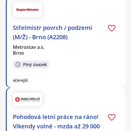
Střelmistr povrch / podzemí
(M/Ž) - Brno (A2208)
Metrostav a.s.
Brno
Plný úvazek
včerejší
Pohodová letní práce na ráno!
Víkendy volné - mzda až 29 000