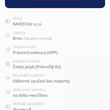
Firma
KAVESTAV s.r.o.
Lokalita
Brno
Zobrazit na mapě
Smluvní vztah
Pracovní smlouva (HPP)
Jazykové znalosti
Český jazyk
(Pokročilý B2)
Minimální vzdělání
Odborné vyučení bez maturity
Délka prac. poměru
na dobu neurčitou
Řidičské oprávnění
Skupina B