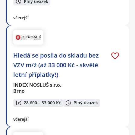
Plný úvazek
včerejší
Hledá se posila do skladu bez
VZV m/ž (až 33 000 Kč - skvělé
letní příplatky!)
INDEX NOSLUŠ s.r.o.
Brno
28 600 – 33 000 Kč
Plný úvazek
včerejší