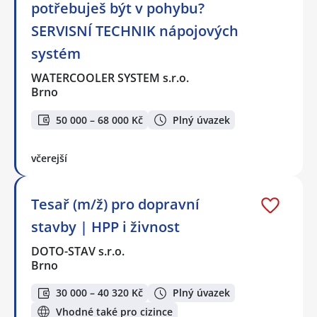
potřebuješ být v pohybu?
SERVISNÍ TECHNIK nápojových
systém
WATERCOOLER SYSTEM s.r.o.
Brno
50 000 – 68 000 Kč
Plný úvazek
včerejší
Tesař (m/ž) pro dopravní
stavby | HPP i živnost
DOTO-STAV s.r.o.
Brno
30 000 – 40 320 Kč
Plný úvazek
Vhodné také pro cizince