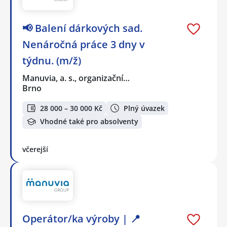
📢 Balení dárkových sad.
Nenáročná práce 3 dny v
týdnu. (m/ž)
Manuvia, a. s., organizační…
Brno
28 000 – 30 000 Kč
Plný úvazek
Vhodné také pro absolventy
včerejší
Operátor/ka výroby | 📍