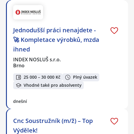
Jednodušší práci nenajdete -
🚀 Kompletace výrobků, mzda
ihned
INDEX NOSLUŠ s.r.o.
Brno
25 000 – 30 000 Kč
Plný úvazek
Vhodné také pro absolventy
dnešní
Cnc Soustružník (m/ž) – Top
Výdělek!