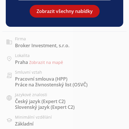
Zobrazit všechny nabídky
Firma
Broker Investment, s.r.o.
Lokalita
Praha
Zobrazit na mapě
Smluvní vztah
Pracovní smlouva (HPP)
Práce na živnostenský list (OSVČ)
Jazykové znalosti
Český jazyk
(Expert C2)
Slovenský jazyk
(Expert C2)
Minimální vzdělání
Základní