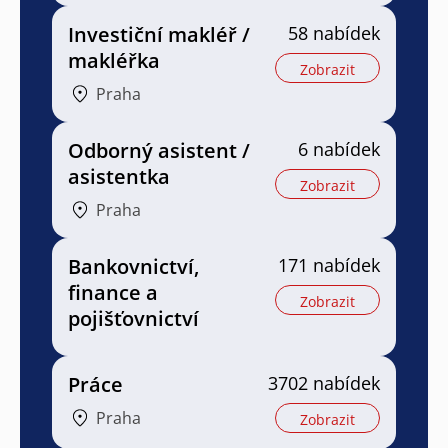
Investiční makléř /
58 nabídek
makléřka
Zobrazit
Praha
Odborný asistent /
6 nabídek
asistentka
Zobrazit
Praha
Bankovnictví,
171 nabídek
finance a
Zobrazit
pojišťovnictví
Práce
3702 nabídek
Praha
Zobrazit