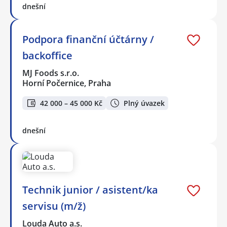
dnešní
Podpora finanční účtárny /
backoffice
MJ Foods s.r.o.
Horní Počernice, Praha
42 000 – 45 000 Kč
Plný úvazek
dnešní
Technik junior / asistent/ka
servisu (m/ž)
Louda Auto a.s.