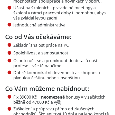
možnostech spolupráce a novinkách v oboru.
Účast na školeních - pravidelné meetingy a
školení v rámci pracovní doby ti pomohou, abys
vše zvládal levou zadní
Jednoduchá administrativa
Co od Vás očekáváme:
Základní znalost práce na PC
Spolehlivost a samostatnost
Ochotu učit se a proniknout do detailů naší
profese – vše tě naučíme
Dobré komunikační dovednosti a schopnosti -
plynulou češtinu nebo slovenštinu
Co Vám můžeme nabídnout:
Fix 39000 Kč +
neomezené
bonusy = v začátcích
běžně od 47000 Kč a výš)
Zaškolení a průpravu přímo od zkušených
obchodníků. Školení trvá 10 dní a na jeho konci tě