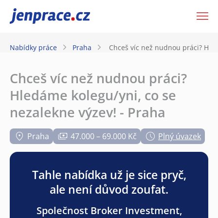
JenPráce.cz
Nabídky práce
Praha
Chceš víc než nudnou práci? Hled
Chceš víc než nudnou práci?
Hledáme kolegu/yni, co se
nezalekne výzev! - Praha
Praha
47.000 – 69.000 Kč
Plný úvazek
Tahle nabídka už je sice pryč,
ale není důvod zoufat.
Společnost Broker Investment,