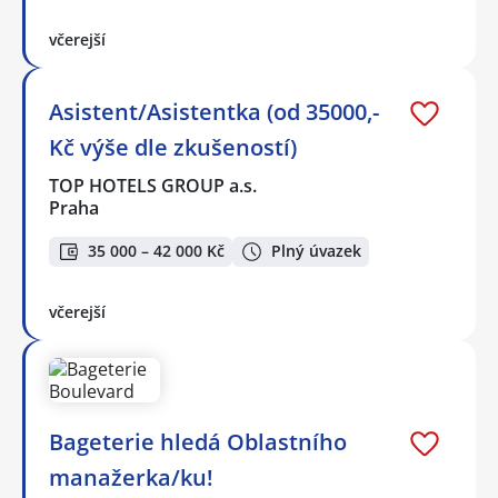
včerejší
Asistent/Asistentka (od 35000,-
Kč výše dle zkušeností)
TOP HOTELS GROUP a.s.
Praha
35 000 – 42 000 Kč
Plný úvazek
včerejší
Bageterie hledá Oblastního
manažerka/ku!