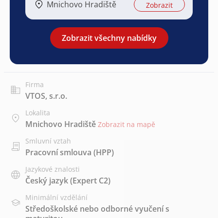
Mnichovo Hradiště
Zobrazit
Zobrazit všechny nabídky
Firma
VTOS, s.r.o.
Lokalita
Mnichovo Hradiště
Zobrazit na mapě
Smluvní vztah
Pracovní smlouva (HPP)
Jazykové znalosti
Český jazyk
(Expert C2)
Minimální vzdělání
Středoškolské nebo odborné vyučení s