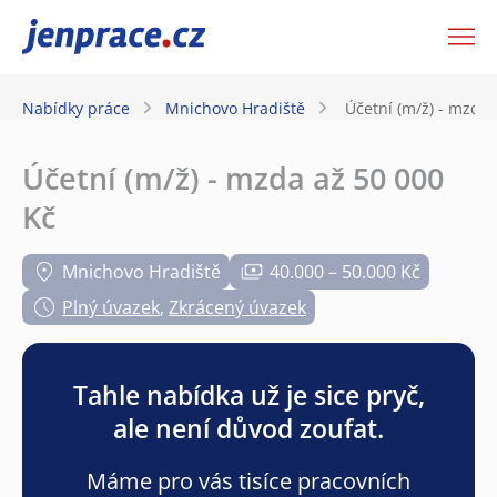
JenPráce.cz
Nabídky práce
Mnichovo Hradiště
Účetní (m/ž) - mzda 
Účetní (m/ž) - mzda až 50 000
Kč
Mnichovo Hradiště
40.000 – 50.000 Kč
Plný úvazek
,
Zkrácený úvazek
Tahle nabídka už je sice pryč,
ale není důvod zoufat.
Máme pro vás tisíce pracovních