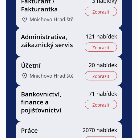
Fakturant /
3 nabídky
Fakturantka
Zobrazit
Mnichovo Hradiště
Administrativa,
121 nabídek
zákaznický servis
Zobrazit
Účetní
20 nabídek
Mnichovo Hradiště
Zobrazit
Bankovnictví,
71 nabídek
finance a
Zobrazit
pojišťovnictví
Práce
2070 nabídek