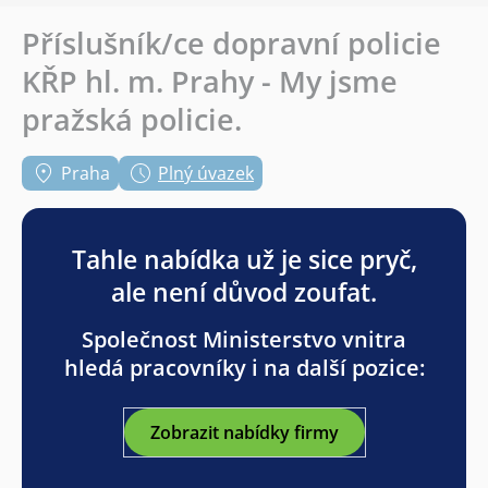
Příslušník/ce dopravní policie
KŘP hl. m. Prahy - My jsme
pražská policie.
Praha
Plný úvazek
Tahle nabídka už je sice pryč,
ale není důvod zoufat.
Společnost Ministerstvo vnitra
hledá pracovníky i na další pozice:
Zobrazit nabídky firmy