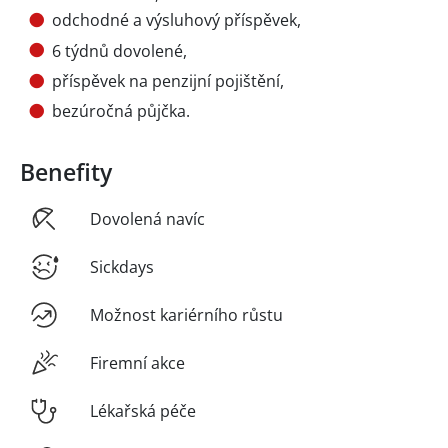
odchodné a výsluhový příspěvek,
6 týdnů dovolené,
příspěvek na penzijní pojištění,
bezúročná půjčka.
Benefity
Dovolená navíc
Sickdays
Možnost kariérního růstu
Firemní akce
Lékařská péče