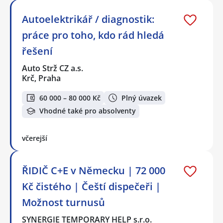
Autoelektrikář / diagnostik:
práce pro toho, kdo rád hledá
řešení
Auto Strž CZ a.s.
Krč, Praha
60 000 – 80 000 Kč
Plný úvazek
Vhodné také pro absolventy
včerejší
ŘIDIČ C+E v Německu | 72 000
Kč čistého | Čeští dispečeři |
Možnost turnusů
SYNERGIE TEMPORARY HELP s.r.o.