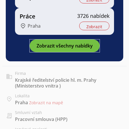
Práce
3726 nabídek
Praha
Zobrazit
Zobrazit všechny nabídky
Firma
Krajské ředitelství policie hl. m. Prahy
(Ministerstvo vnitra )
Lokalita
Praha
Zobrazit na mapě
Smluvní vztah
Pracovní smlouva (HPP)