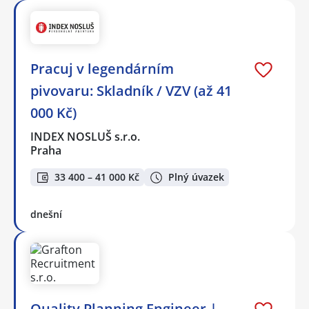
Pracuj v legendárním
pivovaru: Skladník / VZV (až 41
000 Kč)
INDEX NOSLUŠ s.r.o.
Praha
33 400 – 41 000 Kč
Plný úvazek
dnešní
Quality Planning Engineer |