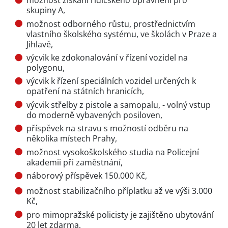
možnost získání řidičského oprávnění pro
skupiny A,
možnost odborného růstu, prostřednictvím
vlastního školského systému, ve školách v Praze a
Jihlavě,
výcvik ke zdokonalování v řízení vozidel na
polygonu,
výcvik k řízení speciálních vozidel určených k
opatření na státních hranicích,
výcvik střelby z pistole a samopalu, - volný vstup
do moderně vybavených posiloven,
příspěvek na stravu s možností odběru na
několika místech Prahy,
možnost vysokoškolského studia na Policejní
akademii při zaměstnání,
náborový příspěvek 150.000 Kč,
možnost stabilizačního příplatku až ve výši 3.000
Kč,
pro mimopražské policisty je zajištěno ubytování
20 let zdarma,