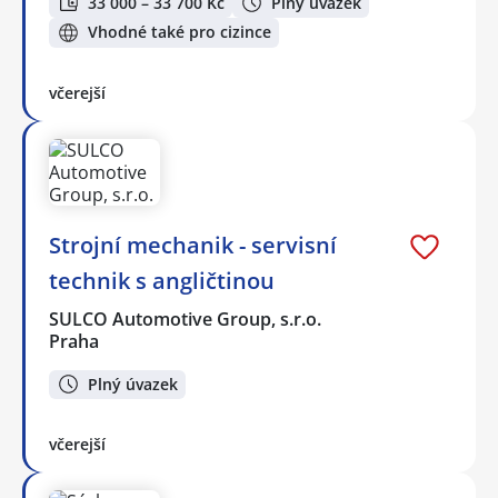
33 000 – 33 700 Kč
Plný úvazek
Vhodné také pro cizince
včerejší
Strojní mechanik - servisní
technik s angličtinou
SULCO Automotive Group, s.r.o.
Praha
Plný úvazek
včerejší