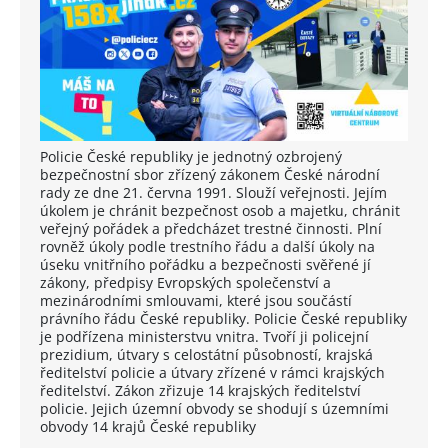
Policie České republiky je jednotný ozbrojený
bezpečnostní sbor zřízený zákonem České národní
rady ze dne 21. června 1991. Slouží veřejnosti. Jejím
úkolem je chránit bezpečnost osob a majetku, chránit
veřejný pořádek a předcházet trestné činnosti. Plní
rovněž úkoly podle trestního řádu a další úkoly na
úseku vnitřního pořádku a bezpečnosti svěřené jí
zákony, předpisy Evropských společenství a
mezinárodními smlouvami, které jsou součástí
právního řádu České republiky. Policie České republiky
je podřízena ministerstvu vnitra. Tvoří ji policejní
prezidium, útvary s celostátní působností, krajská
ředitelství policie a útvary zřízené v rámci krajských
ředitelství. Zákon zřizuje 14 krajských ředitelství
policie. Jejich územní obvody se shodují s územními
obvody 14 krajů České republiky