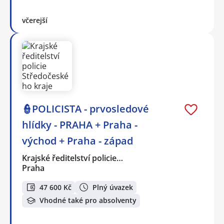
včerejší
👮POLICISTA - prvosledové
hlídky - PRAHA + Praha -
východ + Praha - západ
Krajské ředitelství policie…
Praha
47 600 Kč
Plný úvazek
Vhodné také pro absolventy