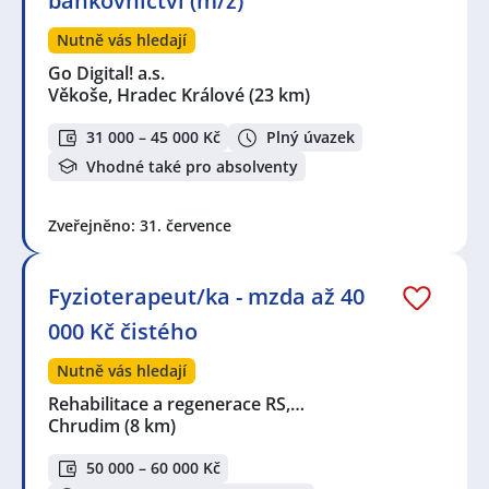
bankovnictví (m/ž)
Nutně vás hledají
Go Digital! a.s.
Věkoše, Hradec Králové
(23 km)
31 000 – 45 000 Kč
Plný úvazek
Vhodné také pro absolventy
Zveřejněno: 31. července
Fyzioterapeut/ka - mzda až 40
000 Kč čistého
Nutně vás hledají
Rehabilitace a regenerace RS,…
Chrudim
(8 km)
50 000 – 60 000 Kč