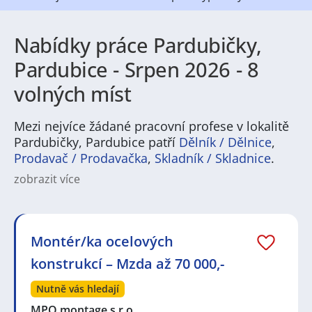
Nabídky práce Pardubičky,
Pardubice - Srpen 2026 - 8
volných míst
Mezi nejvíce žádané pracovní profese v lokalitě
Pardubičky, Pardubice patří
Dělník / Dělnice
,
Prodavač / Prodavačka
,
Skladník / Skladnice
.
zobrazit více
Na
JenPráce.cz
naleznete širokou nabídku pravidelně
aktualizovaných a doplňovaných inzerátů
práce
i
brigády
. Najdete zde široké množství různých oborů
a profesí, o které mají firmy aktuálně největší zájem a
Montér/ka ocelových
je pro ně velmi podstatné obsadit pracovní pozici v co
konstrukcí – Mzda až 70 000,-
nejkratším možném termínu. Mezi takové profese
patří nyní nejvíce
kuchař / kuchařka
,
řidič / řidička
,
Nutně vás hledají
dělník / dělnice
,
dělník / dělnice
nebo máte zájem o
profesi
prodavač / prodavačka
? Mezi nejvíce
MPO montage s.r.o.