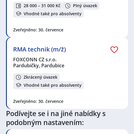
/ Elektromontérka
,
Elektrospecialista /
28 000 – 31 000 Kč
Plný úvazek
Elektrospecialistka
,
Elektrikář / Elektrikářka
,
Servisní
technik / technička
,
Obsluha strojů
,
Vedoucí servisu
,
Vhodné také pro absolventy
Vedoucí skladu
,
Elektronik / Elektronička
,
Technik /
technička automatizace
,
Shift leader / Vedoucí směny
,
Traktorista / Traktoristka
Zveřejněno: 30. července
Seznam lokalit v zobrazených inzerátech:
Celá ČR
,
Pardubičky, Pardubice
,
Kouty, okres
RMA technik (m/ž)
Nymburk
,
Jaroměř
,
Lišice
,
Pouchov, Hradec Králové
,
FOXCONN CZ s.r.o.
Vysoké Mýto
,
Nové Město nad Metují
,
Choceň
,
Dolany,
Pardubičky, Pardubice
okres Náchod
,
Věkoše, Hradec Králové
,
Chrudim
,
Čáslav
,
Hradec Králové
,
Zelené Předměstí, Pardubice
,
Zkrácený úvazek
Pardubice
Vhodné také pro absolventy
Zveřejněno: 30. července
Podívejte se i na jiné nabídky s
podobným nastavením: