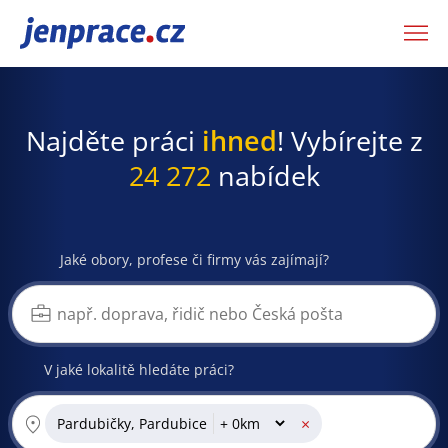
JenPráce.cz
Najděte práci
ihned
! Vybírejte z
24 272
nabídek
Jaké obory, profese či firmy vás zajímají?
V jaké lokalitě hledáte práci?
×
Pardubičky, Pardubice