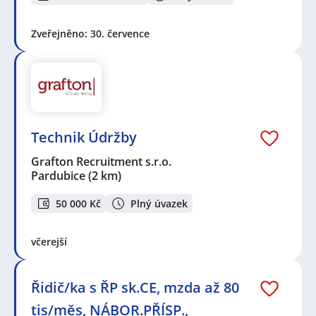
Zveřejněno: 30. července
Technik Údržby
Grafton Recruitment s.r.o.
Pardubice
(2 km)
50 000 Kč
Plný úvazek
včerejší
Řidič/ka s ŘP sk.CE, mzda až 80
tis/měs, NÁBOR.PŘÍSP.,