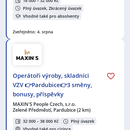
16 000 – 32 000 Kč
Plný úvazek, Zkrácený úvazek
Vhodné také pro absolventy
Zveřejněno: 4. srpna
Operátoři výroby, skladníci
VZV 👉Pardubice👉3 směny,
bonusy, příspěvky
MAXIN'S People Czech, s.r.o.
Zelené Předměstí, Pardubice
(2 km)
32 000 – 38 000 Kč
Plný úvazek
Vhodné také pro cizince