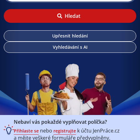
Hledat
Upřesnit hledání
Vyhledávání s AI
Nebaví vás pokaždé vyplňovat políčka?
nebo
k účtu
JenPráce.cz
Přihlaste se
registrujte
a mějte veškeré
formuláře předvyplněny.