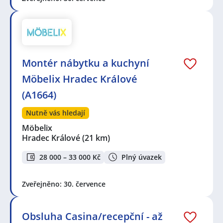
Montér nábytku a kuchyní
Möbelix Hradec Králové
(A1664)
Nutně vás hledají
Möbelix
Hradec Králové
(21 km)
28 000 – 33 000 Kč
Plný úvazek
Zveřejněno: 30. července
Obsluha Casina/recepční - až