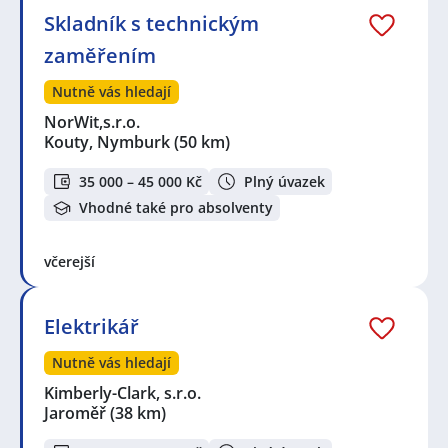
Skladník s technickým
zaměřením
Nutně vás hledají
NorWit,s.r.o.
Kouty, Nymburk
(50 km)
35 000 – 45 000 Kč
Plný úvazek
Vhodné také pro absolventy
včerejší
Elektrikář
Nutně vás hledají
Kimberly-Clark, s.r.o.
Jaroměř
(38 km)