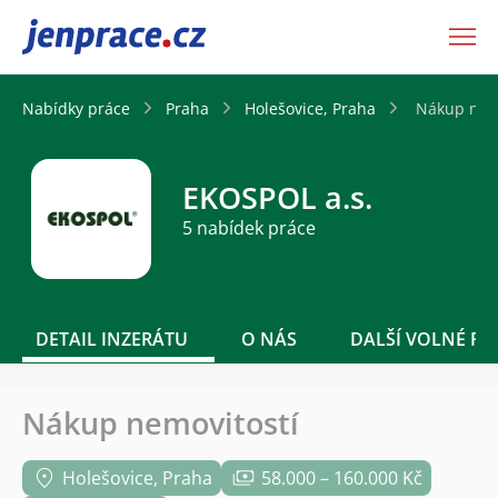
JenPráce.cz
Nabídky práce
Praha
Holešovice, Praha
Nákup nem
EKOSPOL a.s.
5 nabídek práce
DETAIL INZERÁTU
O NÁS
DALŠÍ VOLNÉ PO
Nákup nemovitostí
Holešovice, Praha
58.000 – 160.000 Kč