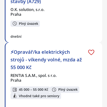
stavby (A729)
O.K. solution, s.r.o.
Praha
Plný úvazek
dnešní
⚡Opravář/ka elektrických
strojů - víkendy volné, mzda až
55 000 Kč
RENTIA S.A.M., spol. s r.o.
Praha
45 000 – 55 000 Kč
Plný úvazek
Vhodné také pro seniory