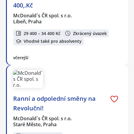
400,.Kč
McDonald`s ČR spol. s r.o.
Libeň, Praha
29 400 – 34 400 Kč
Zkrácený úvazek
Vhodné také pro absolventy
včerejší
Ranní a odpolední směny na
Revoluční!
McDonald`s ČR spol. s r.o.
Staré Město, Praha