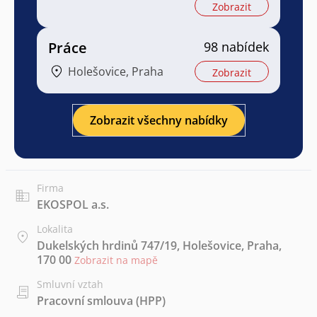
Zobrazit
Práce
98 nabídek
Holešovice, Praha
Zobrazit
Zobrazit všechny nabídky
Firma
EKOSPOL a.s.
Lokalita
Dukelských hrdinů 747/19, Holešovice, Praha,
170 00
Zobrazit na mapě
Smluvní vztah
Pracovní smlouva (HPP)