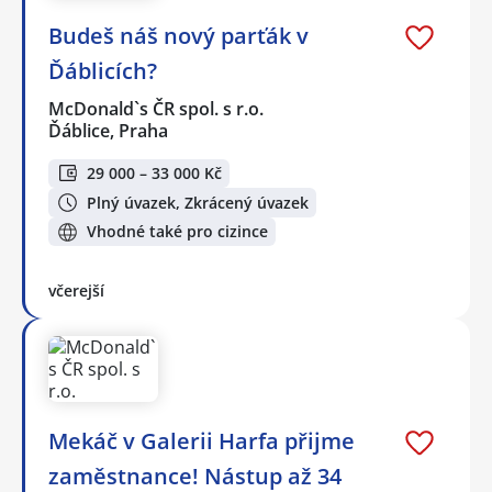
Budeš náš nový parťák v
Ďáblicích?
McDonald`s ČR spol. s r.o.
Ďáblice, Praha
29 000 – 33 000 Kč
Plný úvazek, Zkrácený úvazek
Vhodné také pro cizince
včerejší
Mekáč v Galerii Harfa přijme
zaměstnance! Nástup až 34