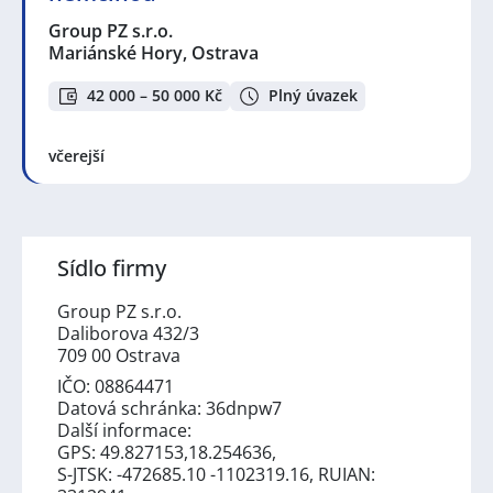
Group PZ s.r.o.
Mariánské Hory, Ostrava
42 000 – 50 000 Kč
Plný úvazek
včerejší
Sídlo firmy
Group PZ s.r.o.
Daliborova 432/3
709 00 Ostrava
IČO: 08864471
Datová schránka: 36dnpw7
Další informace:
GPS: 49.827153,18.254636,
S-JTSK: -472685.10 -1102319.16, RUIAN: