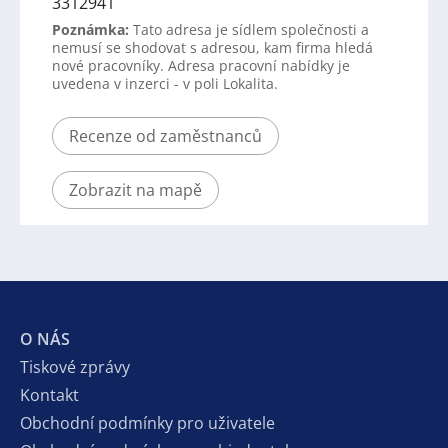
3312941
Poznámka:
Tato adresa je sídlem společnosti a
nemusí se shodovat s adresou, kam firma hledá
nové pracovníky. Adresa pracovní nabídky je
uvedena v inzerci - v poli Lokalita.
Recenze od zaměstnanců
Zobrazit na mapě
O NÁS
Tiskové zprávy
Kontakt
Obchodní podmínky pro uživatele