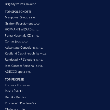
Brigády ve vaší
lokalitě
TOP SPOLEČNOSTI
ManpowerGroup s.r.o.
Grafton Recruitment s.r.o.
HOFMANN WIZARD s.r.o.
Penta Hospitals CZ, s.r.o.
Comac jobs s.r.o.
Advantage Consulting, s.r.o.
Kaufland Česká republika v.o.s.
Randstad HR Solutions s.r.o.
Jobs Contact Personal, s.r.o.
ADECCO spol.s r.o.
TOP PROFESE
Kuchař / Kuchařka
Řidič / Řidička
Dělník / Dělnice
Prodavač / Prodavačka
Obsluha strojů