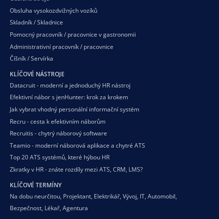
Obsluha vysokozdvižných vozíků
Skladník / Skladnice
Pomocný pracovník / pracovnice v gastronomii
Administrativní pracovník / pracovnice
Číšník / Servírka
KLÍČOVÉ NÁSTROJE
Datacruit - moderní a jednoduchý HR nástroj
Efektivní nábor s jenHunter: krok za krokem
Jak vybrat vhodný personální informační systém
Recru - cesta k efektivním náborům
Recruitis - chytrý náborový software
Teamio - moderní náborová aplikace a chytré ATS
Top 20 ATS systémů, které hýbou HR
Zkratky v HR - znáte rozdíly mezi ATS, CRM, LMS?
KLÍČOVÉ TERMÍNY
Na dobu neurčitou
,
Projektant
,
Elektrikář
,
Vývoj
,
IT
,
Automobil
,
Bezpečnost
,
Lékař
,
Agentura