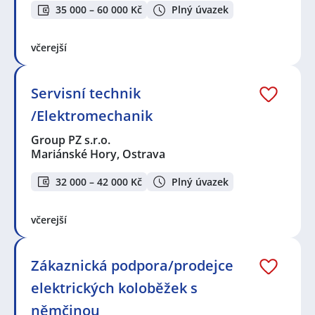
35 000 – 60 000 Kč
Plný úvazek
včerejší
Servisní technik
/Elektromechanik
Group PZ s.r.o.
Mariánské Hory, Ostrava
32 000 – 42 000 Kč
Plný úvazek
včerejší
Zákaznická podpora/prodejce
elektrických koloběžek s
němčinou