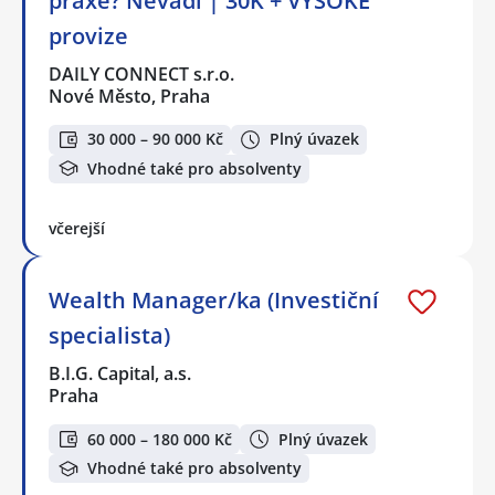
praxe? Nevadí | 30K + VYSOKÉ
provize
DAILY CONNECT s.r.o.
Nové Město, Praha
30 000 – 90 000 Kč
Plný úvazek
Vhodné také pro absolventy
včerejší
Wealth Manager/ka (Investiční
specialista)
B.I.G. Capital, a.s.
Praha
60 000 – 180 000 Kč
Plný úvazek
Vhodné také pro absolventy