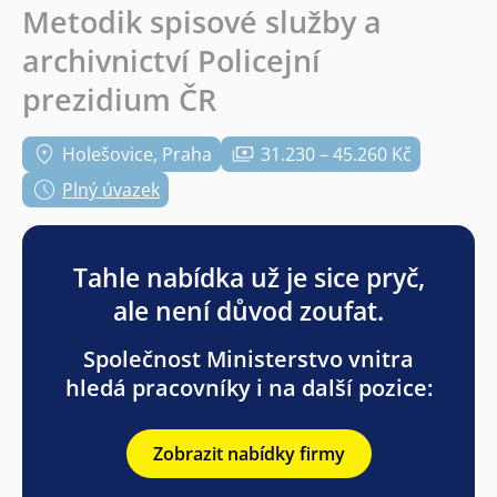
Metodik spisové služby a
archivnictví Policejní
prezidium ČR
Holešovice, Praha
31.230 – 45.260 Kč
Plný úvazek
Tahle nabídka už je sice pryč,
ale není důvod zoufat.
Společnost Ministerstvo vnitra
hledá pracovníky i na další pozice:
Zobrazit nabídky firmy