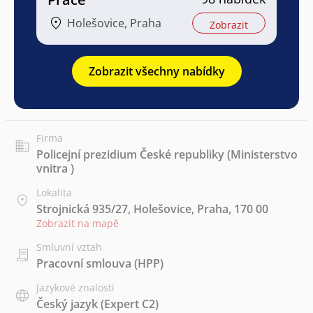
Holešovice, Praha
Zobrazit
Zobrazit všechny nabídky
Firma
Policejní prezidium České republiky (Ministerstvo
vnitra )
Lokalita
Strojnická 935/27, Holešovice, Praha, 170 00
Zobrazit na mapě
Smluvní vztah
Pracovní smlouva (HPP)
Jazykové znalosti
Český jazyk
(Expert C2)