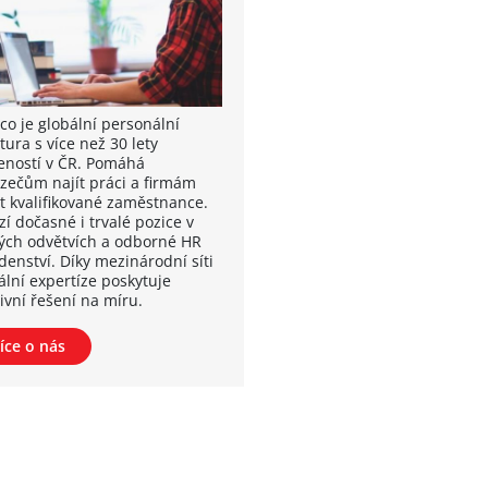
co je globální personální
ura s více než 30 lety
eností v ČR. Pomáhá
zečům najít práci a firmám
at kvalifikované zaměstnance.
í dočasné i trvalé pozice v
ých odvětvích a odborné HR
denství. Díky mezinárodní síti
ální expertíze poskytuje
ivní řešení na míru.
íce o nás