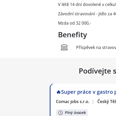
V létě 14 dní dovolené v celku
Závodní stravování - jídlo za 40
Mzda od 32 000,-
Benefity
Příspěvek na stravo
Podívejte 
🔥Super práce v gastro
Comac jobs s.r.o.
|
Český Tě
Plný úvazek