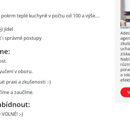
pokrm teplé kuchyně v počtu od 100 a výše....
i jídel
Adec
uť i správné postupy
agent
zkuš
ucha
me:
získ
Nabíz
ost.
různ
pora
yučení v oboru.
a lok
efekt
skat praxi a zkušenosti :-)
číme a zaučíme.
V
bídnout:
 VOLNÉ! :-)
.