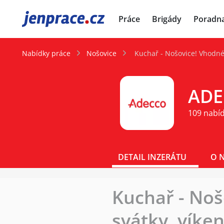
JenPráce.cz
Práce
Brigády
Poradn
Nabídky práce
Nošovice
Kuchař - Nošovice! Vhodné i
ADEC
109 nabí
DETAIL INZERÁTU
O 
Kuchař - Nošo
svátky, víken