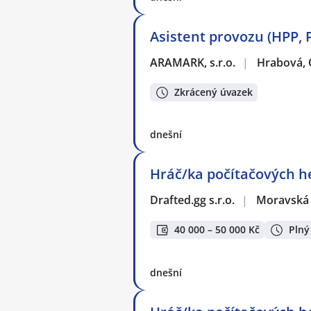
Asistent provozu (HPP, P
ARAMARK, s.r.o.
|
Hrabová, 
Zkrácený úvazek
dnešní
Hráč/ka počítačových he
Drafted.gg s.r.o.
|
Moravská 
40 000 – 50 000 Kč
Plný
dnešní