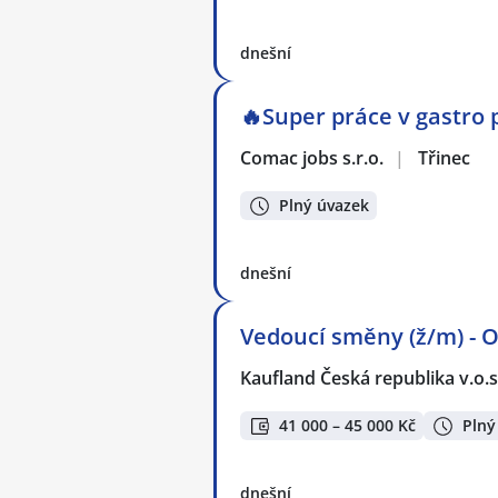
dnešní
🔥Super práce v gastro
Comac jobs s.r.o.
|
Třinec
Plný úvazek
dnešní
Vedoucí směny (ž/m) - 
Kaufland Česká republika v.o.s
41 000 – 45 000 Kč
Plný
dnešní