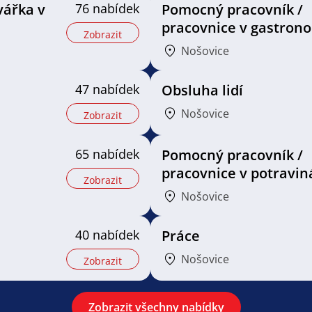
vářka v
76 nabídek
Pomocný pracovník /
pracovnice v gastrono
Zobrazit
Nošovice
47 nabídek
Obsluha lidí
Nošovice
Zobrazit
65 nabídek
Pomocný pracovník /
pracovnice v potravin
Zobrazit
Nošovice
40 nabídek
Práce
Nošovice
Zobrazit
Zobrazit všechny nabídky