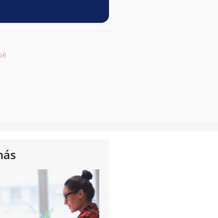
pě
nás