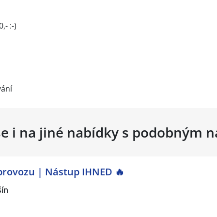
!
,- :-)
vání
se i na jiné nabídky s podobným 
 provozu | Nástup IHNED 🔥
šín