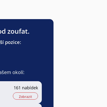
od zoufat.
ší pozice:
vašem okolí:
161 nabídek
Zobrazit