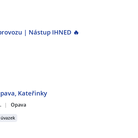
 provozu | Nástup IHNED 🔥
Opava, Kateřinky
.
|
Opava
 úvazek