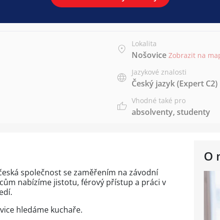
Lokalita
Nošovice
Zobrazit na ma
Jazykové znalosti
Český jazyk
(Expert C2)
Vhodné také pro
absolventy
,
studenty
O 
 česká společnost se zaměřením na závodní
m nabízíme jistotu, férový přístup a práci v
edí.
vice hledáme kuchaře.