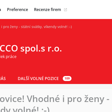
a
Preference
Recenze firem
 pro ženy - státní svátky, víkendy volné! :-)
CO spol.s r.o.
dek práce
NÁS
DALŠÍ VOLNÉ POZICE
109
vice! Vhodné i pro ženy - 
dy volné! :-)