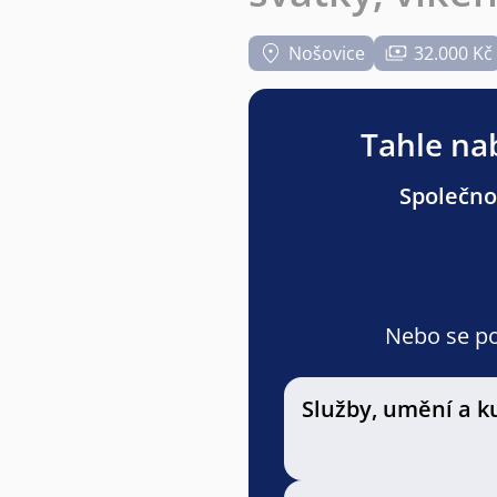
Nošovice
32.000 Kč
Tahle nab
Společnos
Nebo se pod
Služby, umění a k