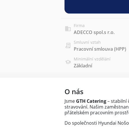
Firma
ADECCO spol.s r.o.
Smluvní vztah
Pracovní smlouva (HPP)
Minimální vzdělání
Základní
O nás
Jsme
GTH Catering
– stabilní
stravování. Našim zaměstnanců
přátelském pracovním prostř
Do společnosti Hyundai Nošo