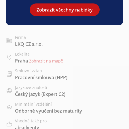
Zobrazit všechny nabídky
Firma
LKQ CZ s.r.o.
Lokalita
Praha
Zobrazit na mapě
Smluvní vztah
Pracovní smlouva (HPP)
Jazykové znalosti
Český jazyk
(Expert C2)
Minimální vzdělání
Odborné vyučení bez maturity
Vhodné také pro
absolventy