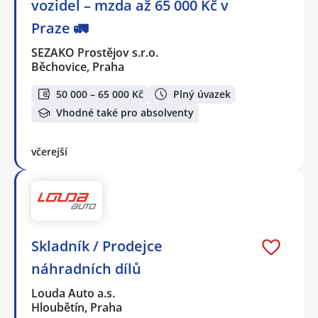
vozidel – mzda až 65 000 Kč v
Praze 🚛
SEZAKO Prostějov s.r.o.
Běchovice, Praha
50 000 – 65 000 Kč
Plný úvazek
Vhodné také pro absolventy
včerejší
Skladník / Prodejce
náhradních dílů
Louda Auto a.s.
Hloubětín, Praha