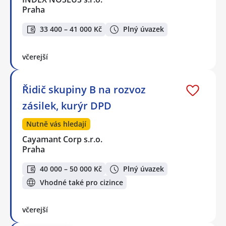
Praha
33 400 – 41 000 Kč
Plný úvazek
včerejší
Řidič skupiny B na rozvoz
zásilek, kurýr DPD
Nutně vás hledají
Cayamant Corp s.r.o.
Praha
40 000 – 50 000 Kč
Plný úvazek
Vhodné také pro cizince
včerejší