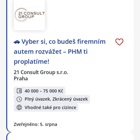
🚗 Vyber si, co budeš firemním
autem rozvážet – PHM ti
proplatíme!
21 Consult Group s.r.o.
Praha
40 000 – 75 000 Kč
Plný úvazek, Zkrácený úvazek
Vhodné také pro cizince
Zveřejněno: 5. srpna