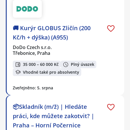
🚚 Kurýr GLOBUS Zličín (200
Kč/h + dýška) (A955)
DoDo Czech s.r.o.
Třebonice, Praha
35 000 – 60 000 Kč
Plný úvazek
Vhodné také pro absolventy
Zveřejněno: 5. srpna
📦Skladník (m/ž) | Hledáte
práci, kde můžete zakotvit? |
Praha – Horní Počernice