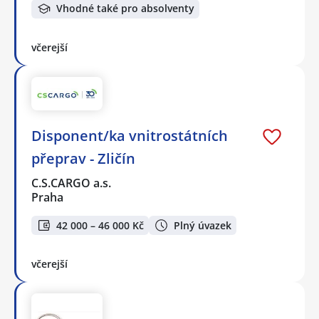
Vhodné také pro absolventy
včerejší
Disponent/ka vnitrostátních
přeprav - Zličín
C.S.CARGO a.s.
Praha
42 000 – 46 000 Kč
Plný úvazek
včerejší