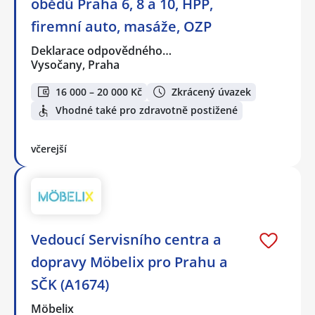
obědů Praha 6, 8 a 10, HPP,
firemní auto, masáže, OZP
Deklarace odpovědného…
Vysočany, Praha
16 000 – 20 000 Kč
Zkrácený úvazek
Vhodné také pro zdravotně postižené
včerejší
Vedoucí Servisního centra a
dopravy Möbelix pro Prahu a
SČK (A1674)
Möbelix