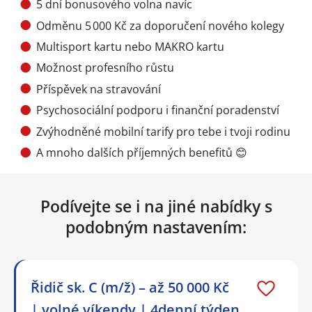
5 dní bonusového volna navíc
Odměnu 5 000 Kč za doporučení nového kolegy
Multisport kartu nebo MAKRO kartu
Možnost profesního růstu
Příspěvek na stravování
Psychosociální podporu i finanční poradenství
Zvýhodněné mobilní tarify pro tebe i tvoji rodinu
A mnoho dalších příjemných benefitů 😊
Podívejte se i na jiné nabídky s
podobným nastavením:
Řidič sk. C (m/ž) – až 50 000 Kč
| volné víkendy | 4denní týden