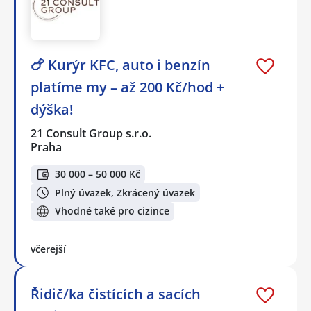
🍗 Kurýr KFC, auto i benzín
platíme my – až 200 Kč/hod +
dýška!
21 Consult Group s.r.o.
Praha
30 000 – 50 000 Kč
Plný úvazek, Zkrácený úvazek
Vhodné také pro cizince
včerejší
Řidič/ka čistících a sacích