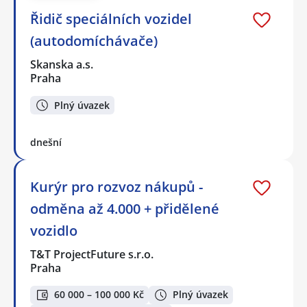
Řidič speciálních vozidel
(autodomíchávače)
Skanska a.s.
Praha
Plný úvazek
dnešní
Kurýr pro rozvoz nákupů -
odměna až 4.000 + přidělené
vozidlo
T&T ProjectFuture s.r.o.
Praha
60 000 – 100 000 Kč
Plný úvazek