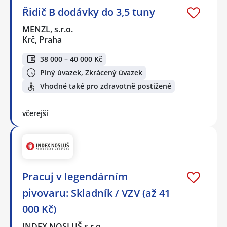
Řidič B dodávky do 3,5 tuny
MENZL, s.r.o.
Krč, Praha
38 000 – 40 000 Kč
Plný úvazek, Zkrácený úvazek
Vhodné také pro zdravotně postižené
včerejší
Pracuj v legendárním
pivovaru: Skladník / VZV (až 41
000 Kč)
INDEX NOSLUŠ s.r.o.