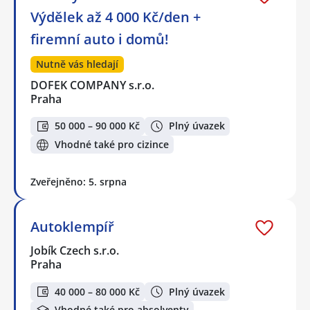
Výdělek až 4 000 Kč/den +
firemní auto i domů!
Nutně vás hledají
DOFEK COMPANY s.r.o.
Praha
50 000 – 90 000 Kč
Plný úvazek
Vhodné také pro cizince
Zveřejněno: 5. srpna
Autoklempíř
Jobík Czech s.r.o.
Praha
40 000 – 80 000 Kč
Plný úvazek
Vhodné také pro absolventy