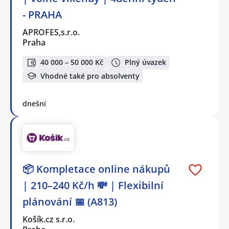
- PRAHA
APROFES,s.r.o.
Praha
40 000 – 50 000 Kč
Plný úvazek
Vhodné také pro absolventy
dnešní
📦 Kompletace online nákupů
| 210–240 Kč/h 💸 | Flexibilní
plánování 📅 (A813)
Košík.cz s.r.o.