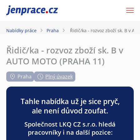
JenPráce.cz
Nabídky práce
Praha
Řidič/ka - rozvoz zboží sk. B v 
Řidič/ka - rozvoz zboží sk. B v
AUTO MOTO (PRAHA 11)
Praha
Plný úvazek
Tahle nabídka už je sice pryč,
ale není důvod zoufat.
Společnost LKQ CZ s.r.o. hledá
pracovníky i na další pozice: