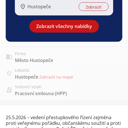
Hustopeče
Zobrazit
Zobrazit všechny nabídky
Firma
Město Hustopeče
Lokalita
Hustopeče
Zobrazit na mapě
Smluvní vztah
Pracovní smlouva (HPP)
25.5.2026 – vedení přestupkového řízení zejména
proti veřejnému pořádku, občanskému soužití a proti