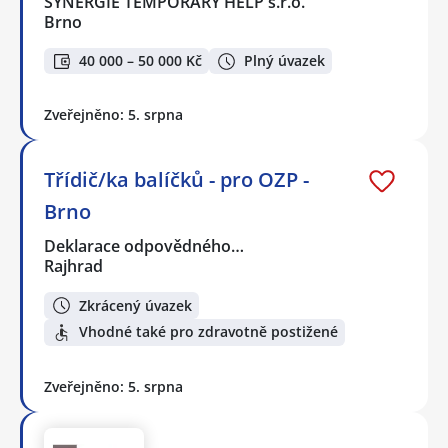
SYNERGIE TEMPORARY HELP s.r.o.
Brno
40 000 – 50 000 Kč
Plný úvazek
Zveřejněno: 5. srpna
Třídič/ka balíčků - pro OZP -
Brno
Deklarace odpovědného…
Rajhrad
Zkrácený úvazek
Vhodné také pro zdravotně postižené
Zveřejněno: 5. srpna