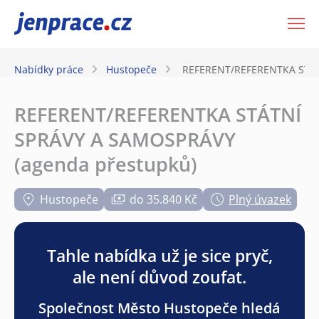
JenPráce.cz
Nabídky práce
Hustopeče
REFERENT/REFERENTKA STÁT
REFERENT/REFERENTKA STÁTNÍ
SPRÁVY A SAMOSPRÁVY
(agenda přestupků)
Hustopeče
do 35.840 Kč
Plný úvazek
Tahle nabídka už je sice pryč,
ale není důvod zoufat.
Společnost Město Hustopeče hledá