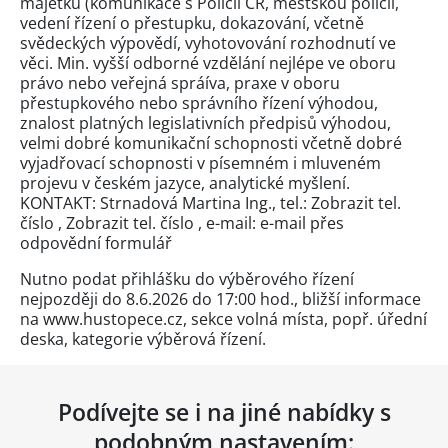
majetku (komunikace s Policií ČR, městskou policií,
vedení řízení o přestupku, dokazování, včetně
svědeckých výpovědí, vyhotovování rozhodnutí ve
věci. Min. vyšší odborné vzdělání nejlépe ve oboru
právo nebo veřejná spráíva, praxe v oboru
přestupkového nebo správního řízení výhodou,
znalost platných legislativních předpisů výhodou,
velmi dobré komunikační schopnosti včetně dobré
vyjadřovací schopnosti v písemném i mluveném
projevu v českém jazyce, analytické myšlení.
KONTAKT: Strnadová Martina Ing., tel.:
Zobrazit tel.
číslo
,
Zobrazit tel. číslo
, e-mail: e-mail přes
odpovědní formulář
Nutno podat přihlášku do výběrového řízení
nejpozději do 8.6.2026 do 17:00 hod., bližší informace
na www.hustopece.cz, sekce volná místa, popř. úřední
deska, kategorie výběrová řízení.
Podívejte se i na jiné nabídky s
podobným nastavením: