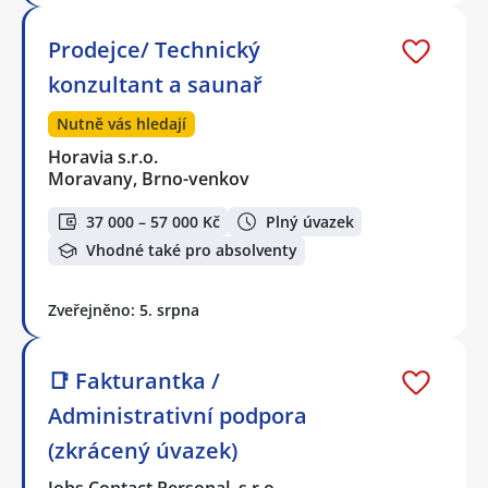
Prodejce/ Technický
konzultant a saunař
Nutně vás hledají
Horavia s.r.o.
Moravany, Brno-venkov
37 000 – 57 000 Kč
Plný úvazek
Vhodné také pro absolventy
Zveřejněno: 5. srpna
📑 Fakturantka /
Administrativní podpora
(zkrácený úvazek)
Jobs Contact Personal, s.r.o.