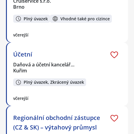
Cruiservice s.r.o.
Brno
Plný úvazek
Vhodné také pro cizince
včerejší
Účetní
Daňová a účetní kancelář…
Kuřim
Plný úvazek, Zkrácený úvazek
včerejší
Regionální obchodní zástupce
(CZ & SK) – výtahový průmysl