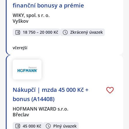
finanční bonusy a prémie
WIKY, spol. s r. o.
Vyškov
18 750 – 20 000 Kč
Zkrácený úvazek
včerejší
Nákupčí | mzda 45 000 Kč +
bonus (A14408)
HOFMANN WIZARD s.r.o.
Břeclav
45 000 Kč
Plný úvazek