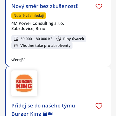
Nový směr bez zkušeností!
Nutně vás hledají
4M Power Consulting s.r.o.
Zábrdovice, Brno
30 000 – 80 000 Kč
Plný úvazek
Vhodné také pro absolventy
včerejší
Přidej se do našeho týmu
Burger King 🍔👑