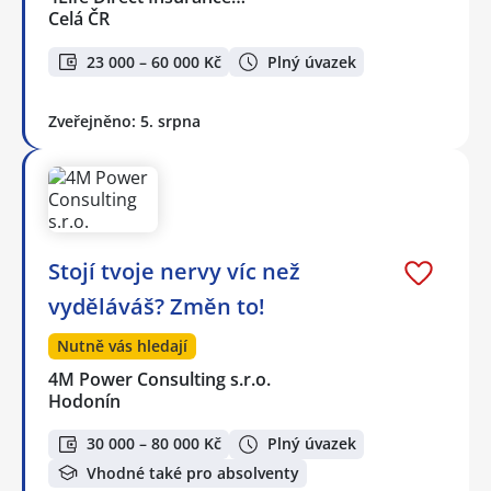
Celá ČR
23 000 – 60 000 Kč
Plný úvazek
Zveřejněno: 5. srpna
Stojí tvoje nervy víc než
vyděláváš? Změn to!
Nutně vás hledají
4M Power Consulting s.r.o.
Hodonín
30 000 – 80 000 Kč
Plný úvazek
Vhodné také pro absolventy