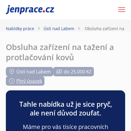
JenPráce.cz
Nabídky práce
Ústí nad Labem
Obsluha zařízení na taž
Obsluha zařízení na tažení a
protlačování kovů
Ústí nad Labem
do 25.000 Kč
Plný úvazek
Tahle nabídka už je sice pryč,
ale není důvod zoufat.
Máme pro vás tisíce pracovních