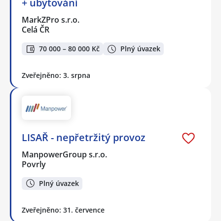
+ ubytování
MarkZPro s.r.o.
Celá ČR
70 000 – 80 000 Kč
Plný úvazek
Zveřejněno: 3. srpna
LISAŘ - nepřetržitý provoz
ManpowerGroup s.r.o.
Povrly
Plný úvazek
Zveřejněno: 31. července