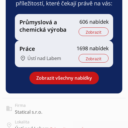
příležitostí, které čekají právě na vás:
Průmyslová a
606 nabídek
chemická výroba
Zobrazit
Práce
1698 nabídek
Ústí nad Labem
Zobrazit
Zobrazit všechny nabídky
Firma
Statical s.r.o.
Lokalita