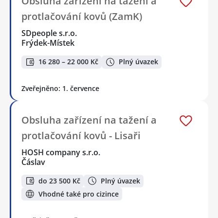
Obsluha zařízení na tažení a
protlačování kovů (ZamK)
SDpeople s.r.o.
Frýdek-Místek
16 280 – 22 000 Kč
Plný úvazek
Zveřejněno: 1. července
Obsluha zařízení na tažení a
protlačování kovů - Lisaři
HOSH company s.r.o.
Čáslav
do 23 500 Kč
Plný úvazek
Vhodné také pro cizince