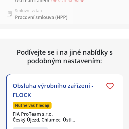
Ústí nad Labem
Zobrazit na mapě
Smluvní vztah
Pracovní smlouva (HPP)
Podívejte se i na jiné nabídky s
podobným nastavením:
Obsluha výrobního zařízení -
FLOCK
Nutně vás hledají
FIA ProTeam s.r.o.
Český Újezd, Chlumec, Ústí…