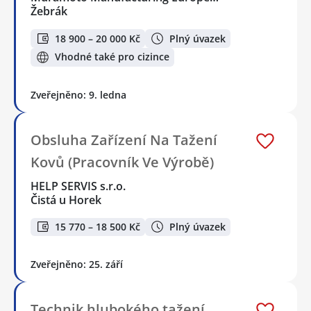
Žebrák
18 900 – 20 000 Kč
Plný úvazek
Vhodné také pro cizince
Zveřejněno: 9. ledna
Obsluha Zařízení Na Tažení
Kovů (Pracovník Ve Výrobě)
HELP SERVIS s.r.o.
Čistá u Horek
15 770 – 18 500 Kč
Plný úvazek
Zveřejněno: 25. září
Technik hlubokého tažení