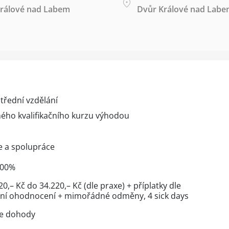
rálové nad Labem
Dvůr Králové nad Lab
střední vzdělání
ného kvalifikačního kurzu výhodou
e a spolupráce
100%
320,– Kč do 34.220,– Kč (dle praxe) + příplatky dle
bní ohodnocení + mimořádné odměny, 4 sick days
le dohody