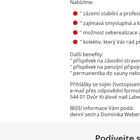
Nabízíme:
" zázemí stabilní a profe
" zajímavá smysluplná a k
" možnost seberealizace 
" kolektiv, který Vás rá
Další benefity:
" příspěvek na závodní stravo
" příspěvek na penzijní připoji
" permanentka do sauny neb
Přihlášky se svým životopisem
e-mail přes
odpovědní formul
544 01 Dvůr Králové nad Lab
Bližší informace Vám podá:
denní sestra Dominika Webero
Podívejte 