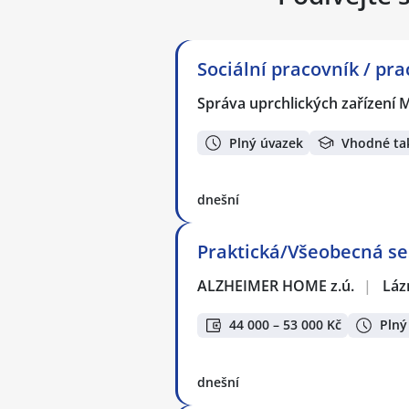
Sociální pracovník / pr
Správa uprchlických zařízení M
Plný úvazek
Vhodné ta
dnešní
Praktická/Všeobecná ses
ALZHEIMER HOME z.ú.
|
Láz
44 000 – 53 000 Kč
Plný
dnešní