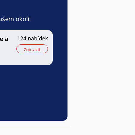
vašem okolí:
e a
124 nabídek
Zobrazit