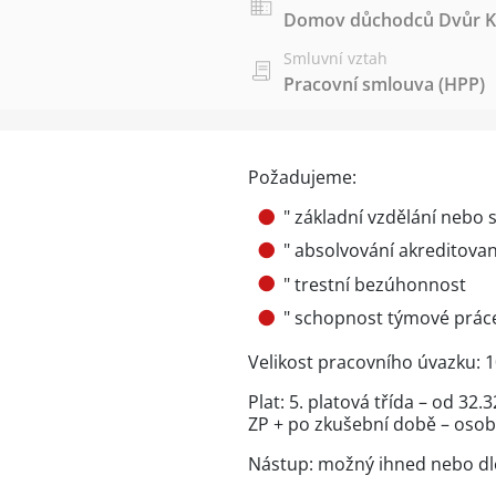
Domov důchodců Dvůr K
Smluvní vztah
Pracovní smlouva (HPP)
Požadujeme:
" základní vzdělání nebo 
" absolvování akreditova
" trestní bezúhonnost
" schopnost týmové prác
Velikost pracovního úvazku: 
Plat: 5. platová třída – od 32.
ZP + po zkušební době – oso
Nástup: možný ihned nebo d