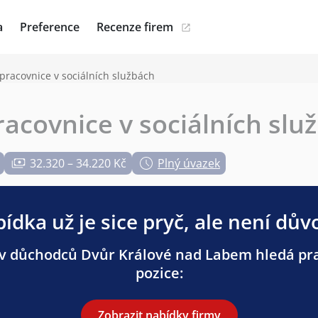
a
Preference
Recenze firem
 pracovnice v sociálních službách
racovnice v sociálních slu
32.320 – 34.220 Kč
Plný úvazek
ídka už je sice pryč, ale není dův
 důchodců Dvůr Králové nad Labem hledá prac
pozice:
Zobrazit nabídky firmy