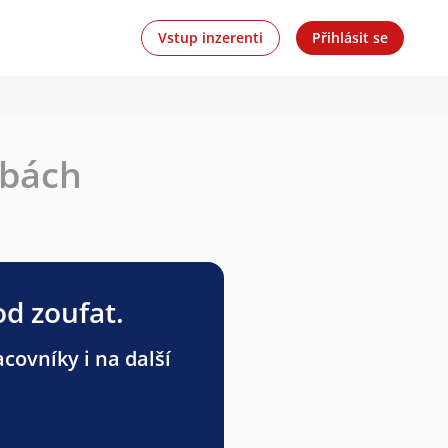
Vstup inzerenti
Přihlásit se
žbách
od zoufat.
ovníky i na další