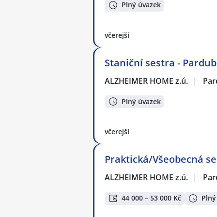
Plný úvazek
včerejší
Staniční sestra - Pardub
ALZHEIMER HOME z.ú.
|
Par
Plný úvazek
včerejší
Praktická/Všeobecná se
ALZHEIMER HOME z.ú.
|
Par
44 000 – 53 000 Kč
Plný