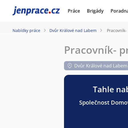
JenPráce.cz
Práce
Brigády
Poradn
Nabídky práce
Dvůr Králové nad Labem
Pracovník-
Pracovník- p
Dvůr Králové nad Labem
Tahle nab
Společnost Domov