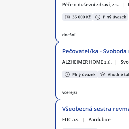
Péče o duševní zdraví, z.s.
|
35 000 Kč
Plný úvazek
dnešní
Pečovatel/ka - Svoboda
ALZHEIMER HOME z.ú.
|
Svo
Plný úvazek
Vhodné ta
včerejší
Všeobecná sestra revm
EUC a.s.
|
Pardubice