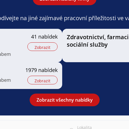
ívejte na jiné zajímavé pracovní příležitosti ve 
41 nabídek
Zdravotnictví, farmaci
sociální služby
Zobrazit
Labem
1979 nabídek
Labem
Zobrazit
Zobrazit všechny nabídky
Lokalita