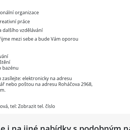
sionální organizace
reativní práce
a dalšího vzdělávání
d přijme mezi sebe a bude Vám oporou
vání
štění
o bazénu
 zasílejte: elektronicky na adresu
ář
nebo poštou na adresu Roháčova 2968,
em.
vá, tel:
Zobrazit tel. číslo
se i na jiné nabídky s podobným 