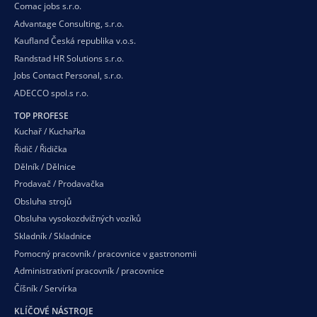
Comac jobs s.r.o.
Advantage Consulting, s.r.o.
Kaufland Česká republika v.o.s.
Randstad HR Solutions s.r.o.
Jobs Contact Personal, s.r.o.
ADECCO spol.s r.o.
TOP PROFESE
Kuchař / Kuchařka
Řidič / Řidička
Dělník / Dělnice
Prodavač / Prodavačka
Obsluha strojů
Obsluha vysokozdvižných vozíků
Skladník / Skladnice
Pomocný pracovník / pracovnice v gastronomii
Administrativní pracovník / pracovnice
Číšník / Servírka
KLÍČOVÉ NÁSTROJE