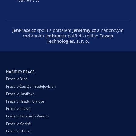
Twitter / X
JenPráce.cz
spolu s portálem
JenFirmy.cz
a náborovým
rozhraním
JenHunter
patří do rodiny
Coweo
Technologies, s. r. o.
NABÍDKY PRÁCE
Práce v Brně
Práce v Českých Budějovicích
Práce v Havířově
Práce v Hradci Králové
Práce v Jihlavě
Práce v Karlových Varech
Práce v Kladně
Práce v Liberci