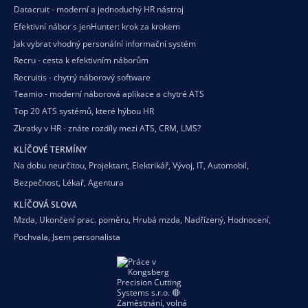
Datacruit - moderní a jednoduchý HR nástroj
Efektivní nábor s jenHunter: krok za krokem
Jak vybrat vhodný personální informační systém
Recru - cesta k efektivním náborům
Recruitis - chytrý náborový software
Teamio - moderní náborová aplikace a chytré ATS
Top 20 ATS systémů, které hýbou HR
Zkratky v HR - znáte rozdíly mezi ATS, CRM, LMS?
KLÍČOVÉ TERMÍNY
Na dobu neurčitou
,
Projektant
,
Elektrikář
,
Vývoj
,
IT
,
Automobil
,
Bezpečnost
,
Lékař
,
Agentura
KLÍČOVÁ SLOVA
Mzda
,
Ukončení prac. poměru
,
Hrubá mzda
,
Nadřízený
,
Hodnocení
,
Pochvala
,
Jsem personalista