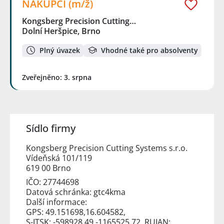
NÁKUPČÍ (m/ž)
Kongsberg Precision Cutting…
Dolní Heršpice, Brno
Plný úvazek
Vhodné také pro absolventy
Zveřejněno: 3. srpna
Sídlo firmy
Kongsberg Precision Cutting Systems s.r.o.
Vídeňská 101/119
619 00 Brno
IČO: 27744698
Datová schránka: gtc4kma
Další informace:
GPS: 49.151698,16.604582,
S-JTSK: -598928.49 -1165525.72, RUIAN: