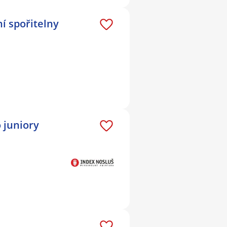
í spořitelny
o juniory