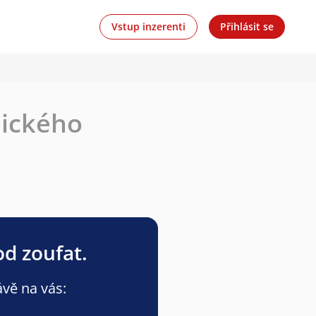
Vstup inzerenti
Přihlásit se
nického
od zoufat.
ávě na vás: