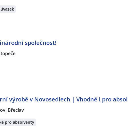
 úvazek
inárodní společnost!
topeče
rní výrobě v Novosedlech | Vhodné i pro abso
ov, Břeclav
ké pro absolventy