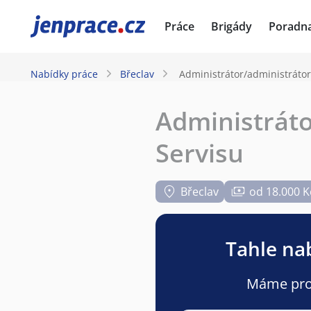
JenPráce.cz
Práce
Brigády
Poradn
Nabídky práce
Břeclav
Administrátor/administráto
Administrát
Servisu
Břeclav
od 18.000 K
Tahle nab
Máme pro v