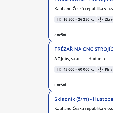
Kaufland Česká republika v.o.s
16 500 – 26 250 Kč
Zkrá
dnešní
FRÉZAŘ NA CNC STROJÍCH
AC Jobs, s.r.o.
|
Hodonín
45 000 – 60 000 Kč
Plný
dnešní
Skladník (ž/m) - Hustop
Kaufland Česká republika v.o.s