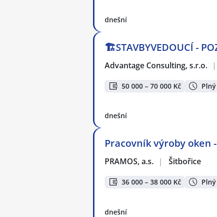
dnešní
🏗️STAVBYVEDOUCÍ - POZ
Advantage Consulting, s.r.o.
|
50 000 – 70 000 Kč
Plný
dnešní
Pracovník výroby oken -
PRAMOS, a.s.
|
Šitbořice
36 000 – 38 000 Kč
Plný
dnešní