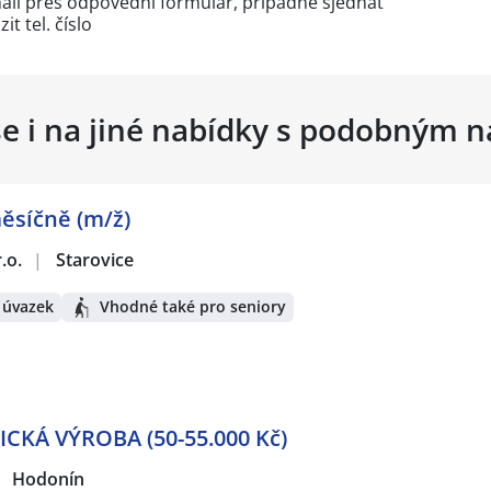
mail přes
odpovědní formulář
, případně sjednat
it tel. číslo
se i na jiné nabídky s podobným 
měsíčně (m/ž)
.o.
|
Starovice
 úvazek
Vhodné také pro seniory
KÁ VÝROBA (50-55.000 Kč)
Hodonín