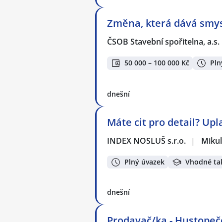
Změna, která dává smysl
ČSOB Stavební spořitelna, a.s.
50 000 – 100 000 Kč
Pln
dnešní
Máte cit pro detail? Upl
INDEX NOSLUŠ s.r.o.
|
Mikul
Plný úvazek
Vhodné ta
dnešní
Prodavač/ka - Hustopeč