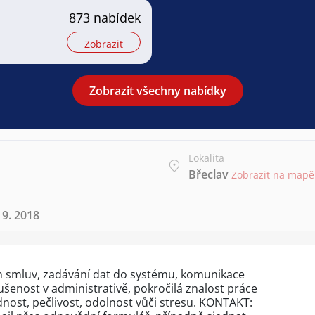
873 nabídek
Zobrazit
Zobrazit všechny nabídky
Lokalita
Břeclav
Zobrazit na mapě
 9. 2018
h smluv, zadávání dat do systému, komunikace
ušenost v administrativě, pokročilá znalost práce
nost, pečlivost, odolnost vůči stresu. KONTAKT: