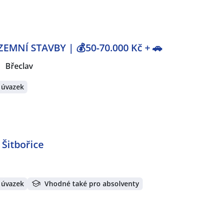
EMNÍ STAVBY | 💰50-70.000 Kč + 🚗
Břeclav
 úvazek
 Šitbořice
 úvazek
Vhodné také pro absolventy