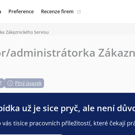
a
Preference
Recenze firem
rka Zákaznického Servisu
or/administrátorka Zákaz
č
Plný úvazek
ídka už je sice pryč, ale není dův
ás tisíce pracovních příležitostí, které čekají pr