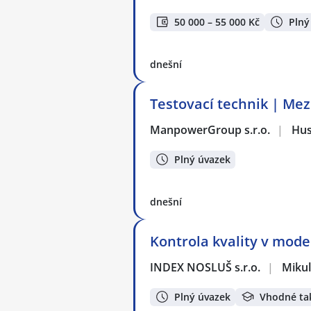
50 000 – 55 000 Kč
Plný
dnešní
Testovací technik | Mez
ManpowerGroup s.r.o.
|
Hus
Plný úvazek
dnešní
Kontrola kvality v mode
INDEX NOSLUŠ s.r.o.
|
Mikul
Plný úvazek
Vhodné ta