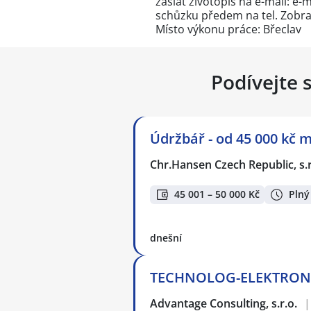
zaslat životopis na e-mail: e-
schůzku předem na tel.
Zobraz
Místo výkonu práce: Břeclav
Podívejte 
Údržbář - od 45 000 kč 
Chr.Hansen Czech Republic, s.r
45 001 – 50 000 Kč
Plný
dnešní
TECHNOLOG-ELEKTRONIC
Advantage Consulting, s.r.o.
|