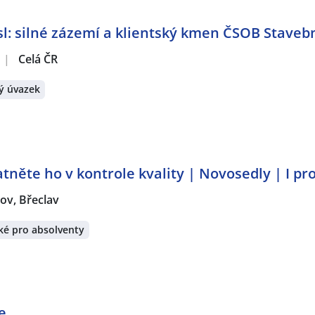
: silné zázemí a klientský kmen ČSOB Stavebn
|
Celá ČR
ý úvazek
atněte ho v kontrole kvality | Novosedly | I pr
ov, Břeclav
ké pro absolventy
e