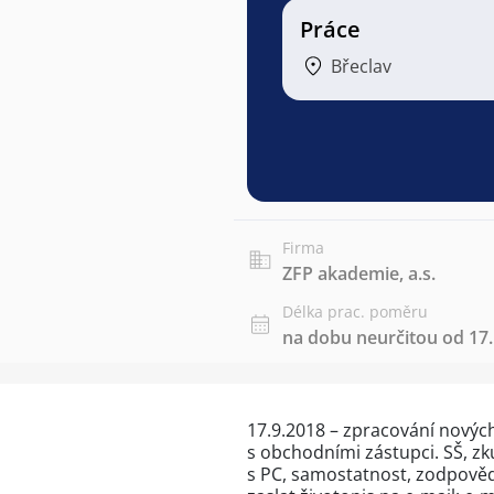
Práce
Břeclav
Firma
ZFP akademie, a.s.
Délka prac. poměru
na dobu neurčitou od 17.
17.9.2018 – zpracování novýc
s obchodními zástupci. SŠ, zk
s PC, samostatnost, zodpověd