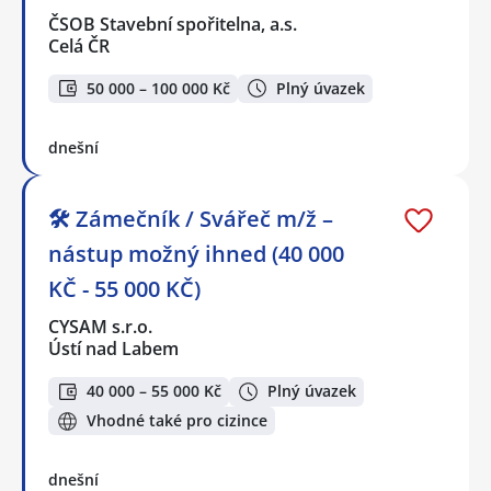
ČSOB Stavební spořitelna, a.s.
Celá ČR
50 000 – 100 000 Kč
Plný úvazek
dnešní
🛠️ Zámečník / Svářeč m/ž –
nástup možný ihned (40 000
KČ - 55 000 KČ)
CYSAM s.r.o.
Ústí nad Labem
40 000 – 55 000 Kč
Plný úvazek
Vhodné také pro cizince
dnešní