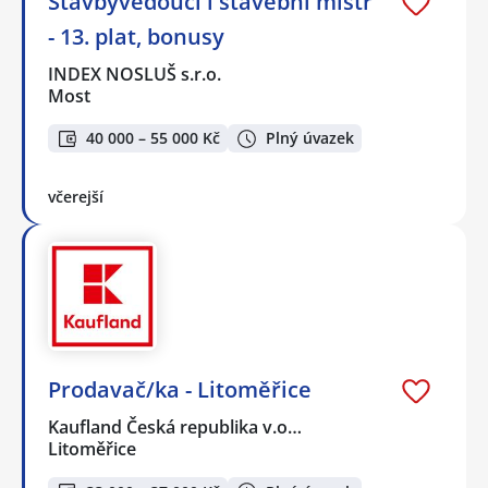
Stavbyvedoucí i stavební mistr
- 13. plat, bonusy
INDEX NOSLUŠ s.r.o.
Most
40 000 – 55 000 Kč
Plný úvazek
včerejší
Prodavač/ka - Litoměřice
Kaufland Česká republika v.o…
Litoměřice