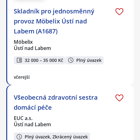
Skladník pro jednosměnný
provoz Möbelix Ústí nad
Labem (A1687)
Möbelix
Ústí nad Labem
32 000 – 35 000 Kč
Plný úvazek
včerejší
Všeobecná zdravotní sestra
domácí péče
EUC a.s.
Ústí nad Labem
Plný úvazek, Zkrácený úvazek