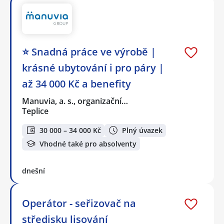
⭐ Snadná práce ve výrobě |
krásné ubytování i pro páry |
až 34 000 Kč a benefity
Manuvia, a. s., organizační…
Teplice
30 000 – 34 000 Kč
Plný úvazek
Vhodné také pro absolventy
dnešní
Operátor - seřizovač na
středisku lisování