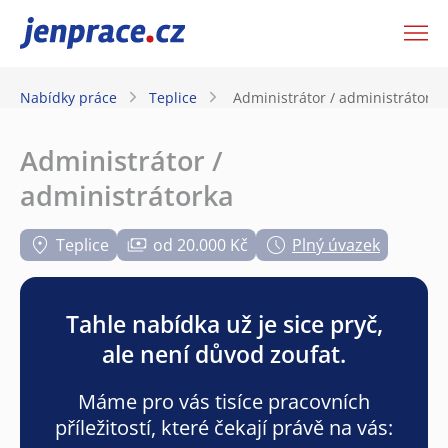
JenPráce.cz
Nabídky práce
Teplice
Administrátor / administrátorka
Administrátor /
administrátorka
Teplice
od 20.000 Kč
Plný úvazek
Tahle nabídka už je sice pryč,
ale není důvod zoufat.
Máme pro vás tisíce pracovních
příležitostí, které čekají právě na vás: