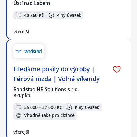
Ústí nad Labem
40 260 Kč
Plný úvazek
včerejší
Hledáme posily do výroby |
Férová mzda | Volné víkendy
Randstad HR Solutions s.r.o.
Krupka
35 000 – 37 000 Kč
Plný úvazek
Vhodné také pro cizince
včerejší