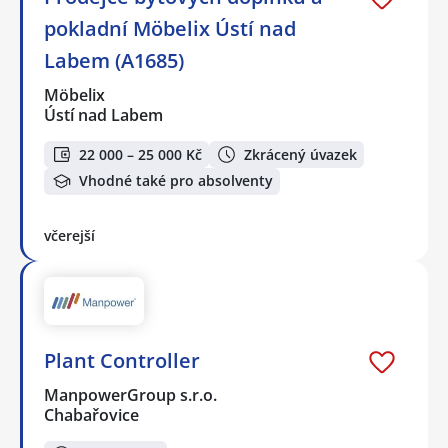
pokladní Möbelix Ústí nad
Labem (A1685)
Möbelix
Ústí nad Labem
22 000 – 25 000 Kč
Zkrácený úvazek
Vhodné také pro absolventy
včerejší
Plant Controller
ManpowerGroup s.r.o.
Chabařovice