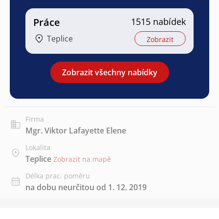
Práce
1515 nabídek
Teplice
Zobrazit
Zobrazit všechny nabídky
Firma
Mgr. Viktor Lafayette Elene
Lokalita
Teplice
Zobrazit na mapě
Délka prac. poměru
na dobu neurčitou od 1. 12. 2019