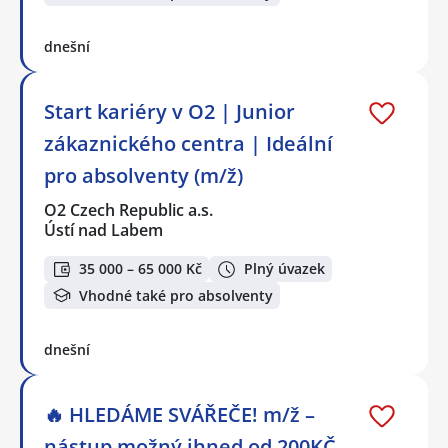
dnešní
Start kariéry v O2 | Junior
zákaznického centra | Ideální
pro absolventy (m/ž)
O2 Czech Republic a.s.
Ústí nad Labem
35 000 – 65 000 Kč
Plný úvazek
Vhodné také pro absolventy
dnešní
🔥 HLEDÁME SVÁŘEČE! m/ž –
nástup možný ihned od 200KČ