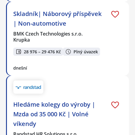
Skladník| Náborový příspěvek
| Non-automotive
BMK Czech Technologies s.r.o.
Krupka
28 976 – 29 476 Kč
Plný úvazek
dnešní
Hledáme kolegy do výroby |
Mzda od 35 000 Kč | Volné
víkendy
Randstad HR Solutions s.r.o.