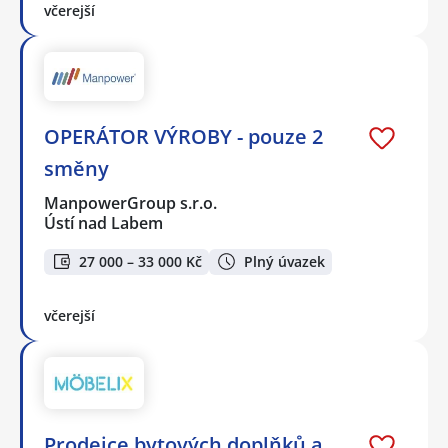
včerejší
OPERÁTOR VÝROBY - pouze 2
směny
ManpowerGroup s.r.o.
Ústí nad Labem
27 000 – 33 000 Kč
Plný úvazek
včerejší
Prodejce bytových doplňků a