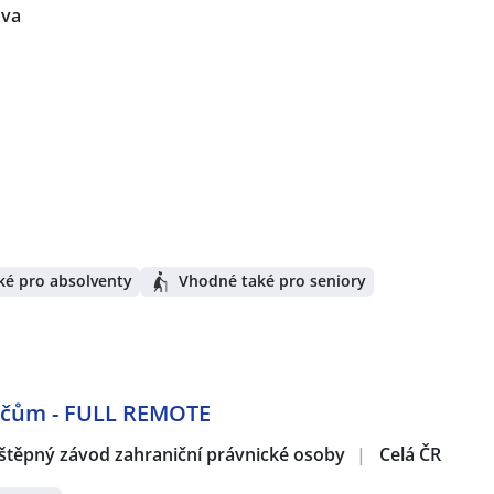
ava
ké pro absolventy
Vhodné také pro seniory
dičům - FULL REMOTE
štěpný závod zahraniční právnické osoby
|
Celá ČR