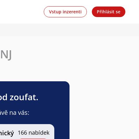
Vstup inzerenti
Přihlásit se
 NJ
od zoufat.
ávě na vás:
nický
166 nabídek