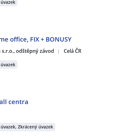
 úvazek
ome office, FIX + BONUSY
s s.r.o., odštěpný závod
|
Celá ČR
 úvazek
all centra
 úvazek, Zkrácený úvazek