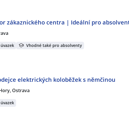
ior zákaznického centra | Ideální pro absolven
rava
 úvazek
Vhodné také pro absolventy
dejce elektrických koloběžek s němčinou
Hory, Ostrava
 úvazek