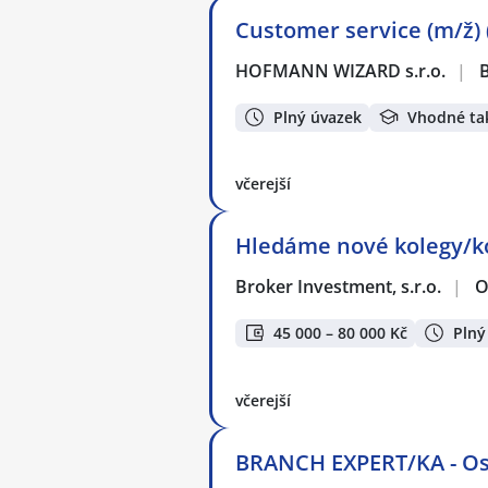
Customer service (m/ž) 
HOFMANN WIZARD s.r.o.
|
Plný úvazek
Vhodné ta
včerejší
Hledáme nové kolegy/ko
Broker Investment, s.r.o.
|
O
45 000 – 80 000 Kč
Plný
včerejší
BRANCH EXPERT/KA - Os