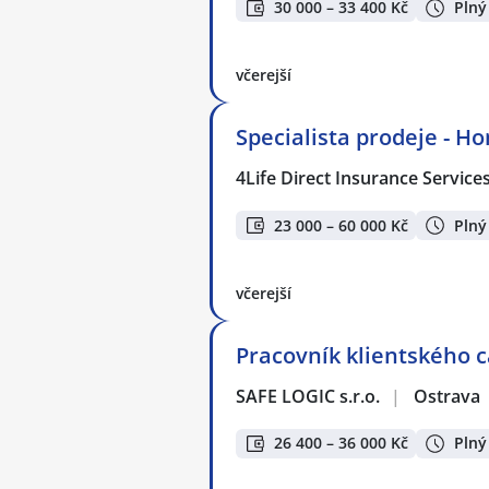
30 000 – 33 400 Kč
Plný
včerejší
Specialista prodeje - H
4Life Direct Insurance Service
23 000 – 60 000 Kč
Plný
včerejší
Pracovník klientského c
SAFE LOGIC s.r.o.
|
Ostrava
26 400 – 36 000 Kč
Plný