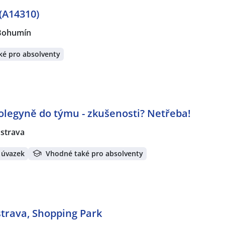
(A14310)
Bohumín
ké pro absolventy
legyně do týmu - zkušenosti? Netřeba!
strava
 úvazek
Vhodné také pro absolventy
trava, Shopping Park