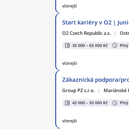
včerejší
Start kariéry v O2 | Jun
O2 Czech Republic a.s.
|
Ost
35 000 – 65 000 Kč
Plný
včerejší
Zákaznická podpora/pro
Group PZ s.r.o.
|
Mariánské 
42 000 – 50 000 Kč
Plný
včerejší