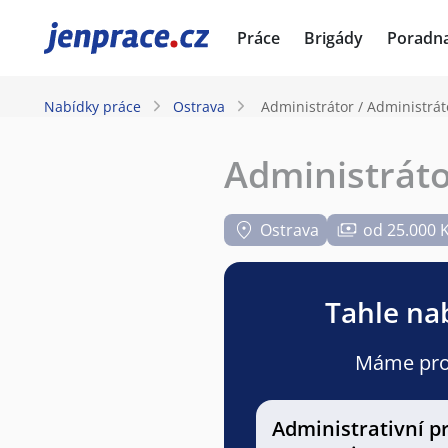
JenPráce.cz
Práce
Brigády
Poradn
Nabídky práce
Ostrava
Administrátor / Administráto
Administráto
Ostrava
od 25.000 
Tahle nab
Máme pro v
Administrativní p