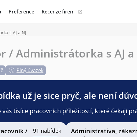
a
Preference
Recenze firem
rka s AJ a NJ
r / Administrátorka s AJ a
Kč
Plný úvazek
ídka už je sice pryč, ale není dův
ás tisíce pracovních příležitostí, které čekají pr
racovník /
91 nabídek
Administrativa, zákaz