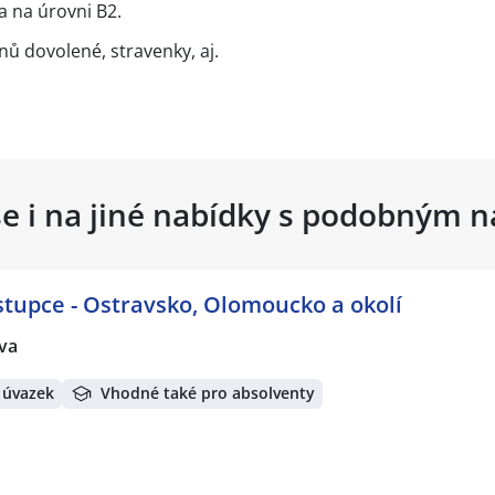
a na úrovni B2.
ů dovolené, stravenky, aj.
se i na jiné nabídky s podobným 
stupce - Ostravsko, Olomoucko a okolí
va
 úvazek
Vhodné také pro absolventy