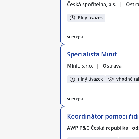
Česká spořitelna, a.s.
|
Ostr
Plný úvazek
včerejší
Specialista Minit
Minit, s.r.o.
|
Ostrava
Plný úvazek
Vhodné ta
včerejší
Koordinátor pomoci ři
AWP P&C Česká republika - od