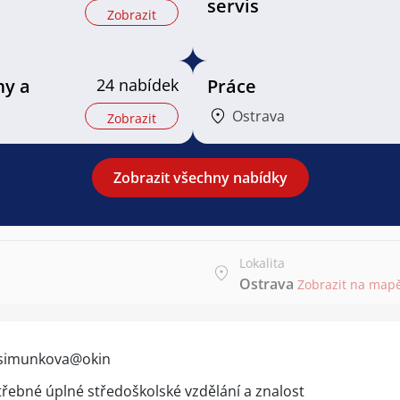
servis
Zobrazit
my a
24 nabídek
Práce
Ostrava
Zobrazit
Zobrazit všechny nabídky
Lokalita
Ostrava
Zobrazit na map
a.simunkova@okin
třebné úplné středoškolské vzdělání a znalost