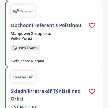
Obchodní referent s Polštinou
ManpowerGroup s.r.o.
Velké Poříčí
Plný úvazek
Zveřejněno: 4. srpna
Skladník/retrakář Týniště nad
Orlicí
C.S.CARGO a.s.