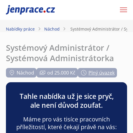
JenPráce.cz
Nabídky práce
Náchod
Systémový Administrátor / Sys
Systémový Administrátor /
Systémová Administrátorka
Náchod
od 25.000 Kč
Plný úvazek
Tahle nabídka už je sice pryč,
ale není důvod zoufat.
Máme pro vás tisíce pracovních
příležitostí, které čekají právě na vás: