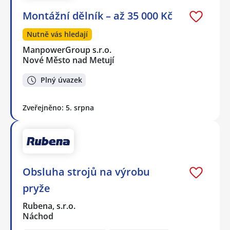
Montážní dělník – až 35 000 Kč
Nutně vás hledají
ManpowerGroup s.r.o.
Nové Město nad Metují
Plný úvazek
Zveřejněno: 5. srpna
Obsluha strojů na výrobu
pryže
Rubena, s.r.o.
Náchod