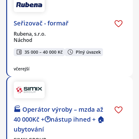
Seřizovač - formař
Rubena, s.r.o.
Náchod
35 000 – 40 000 Kč
Plný úvazek
včerejší
🏭 Operátor výroby – mzda až
40 000Kč +🕐nástup ihned + 🏠
ubytování