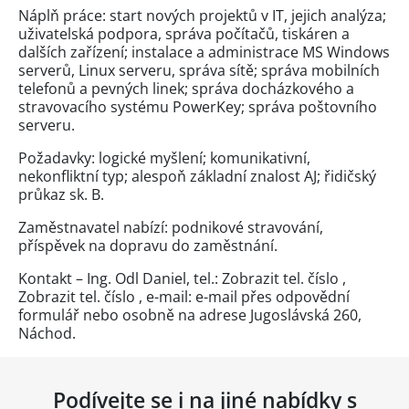
Náplň práce: start nových projektů v IT, jejich analýza;
uživatelská podpora, správa počítačů, tiskáren a
dalších zařízení; instalace a administrace MS Windows
serverů, Linux serveru, správa sítě; správa mobilních
telefonů a pevných linek; správa docházkového a
stravovacího systému PowerKey; správa poštovního
serveru.
Požadavky: logické myšlení; komunikativní,
nekonfliktní typ; alespoň základní znalost AJ; řidičský
průkaz sk. B.
Zaměstnavatel nabízí: podnikové stravování,
příspěvek na dopravu do zaměstnání.
Kontakt – Ing. Odl Daniel, tel.:
Zobrazit tel. číslo
,
Zobrazit tel. číslo
, e-mail: e-mail přes
odpovědní
formulář
nebo osobně na adrese Jugoslávská 260,
Náchod.
Podívejte se i na jiné nabídky s