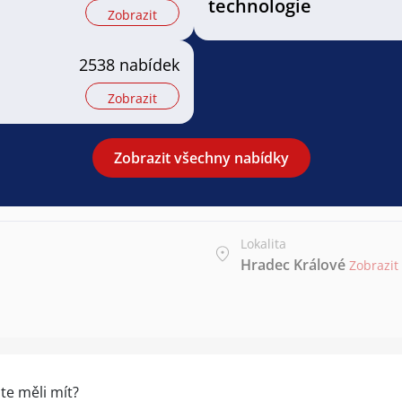
technologie
Zobrazit
2538 nabídek
Zobrazit
Zobrazit všechny nabídky
Lokalita
Hradec Králové
Zobrazit
te měli mít?