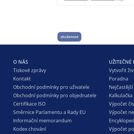
zkušenost
O NÁS
UŽITEČNÉ
Tiskové zprávy
Vytvořit ži
Kontakt
Poradna
Obchodní podmínky pro uživatele
Nejčastější
Obchodní podmínky pro objednatele
Kalkulačka
Certifikace ISO
Výpočet či
Směrnice Parlamentu a Rady EU
Výpočet n
Informační memorandum
Encykloped
Kodex chování
Výpočet p