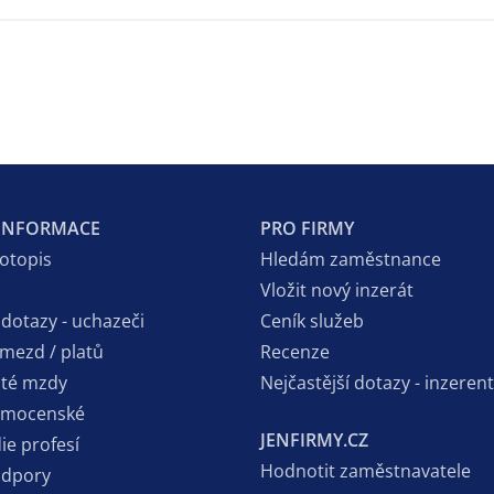
 INFORMACE
PRO FIRMY
votopis
Hledám zaměstnance
Vložit nový inzerát
 dotazy - uchazeči
Ceník služeb
 mezd / platů
Recenze
sté mzdy
Nejčastější dotazy - inzerent
emocenské
JENFIRMY.CZ
ie profesí
Hodnotit zaměstnavatele
odpory