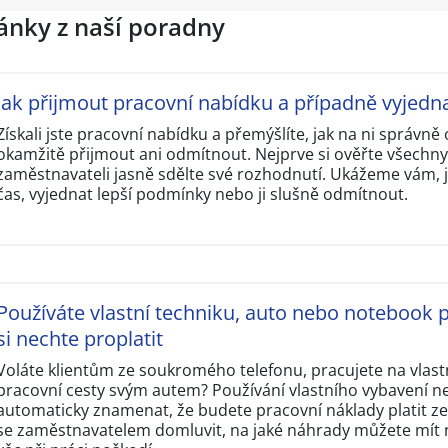
lánky z naší poradny
Jak přijmout pracovní nabídku a případně vyjedn
Získali jste pracovní nabídku a přemýšlíte, jak na ni správn
okamžitě přijmout ani odmítnout. Nejprve si ověřte všechn
zaměstnavateli jasně sdělte své rozhodnutí. Ukážeme vám, j
čas, vyjednat lepší podmínky nebo ji slušně odmítnout.
Používáte vlastní techniku, auto nebo notebook p
si nechte proplatit
Voláte klientům ze soukromého telefonu, pracujete na vlas
pracovní cesty svým autem? Používání vlastního vybavení n
automaticky znamenat, že budete pracovní náklady platit ze 
se zaměstnavatelem domluvit, na jaké náhrady můžete mít ná