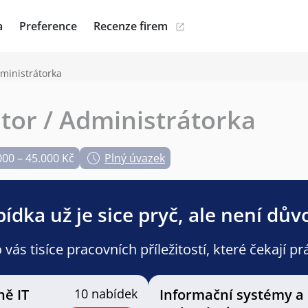
a
Preference
Recenze firem
dministrátorka
átor / Administrátorka
000 – 45.000 Kč
Plný úvazek
ídka už je sice pryč, ale není dův
ás tisíce pracovních příležitostí, které čekají pr
ně IT
10 nabídek
Informační systémy a