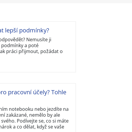
at lepší podmínky?
ě odpovědět? Nemusíte ji
y podmínky a poté
ak práci přijmout, požádat o
ro pracovní účely? Tohle
tním notebooku nebo jezdíte na
ení zakázané, nemělo by ale
svého. Podívejte se, co si máte
rok a co dělat, když se vaše