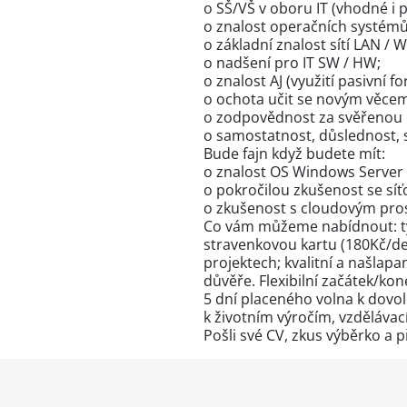
o SŠ/VŠ v oboru IT (vhodné i 
o znalost operačních systém
o základní znalost sítí LAN / Wi
o nadšení pro IT SW / HW;
o znalost AJ (využití pasivní f
o ochota učit se novým věcem 
o zodpovědnost za svěřenou 
o samostatnost, důslednost, s
Bude fajn když budete mít:
o znalost OS Windows Server 
o pokročilou zkušenost se síť
o zkušenost s cloudovým pros
Co vám můžeme nabídnout: tý
stravenkovou kartu (180Kč/d
projektech; kvalitní a našlap
důvěře. Flexibilní začátek/ko
5 dní placeného volna k dovol
k životním výročím, vzdělávací
Pošli své CV, zkus výběrko a p