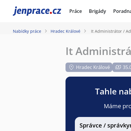
JenPráce.cz
Práce
Brigády
Poradn
Nabídky práce
Hradec Králové
It Administrátor / A
It Administr
Hradec Králové
35.
Tahle nab
Máme pro v
Správce / správky