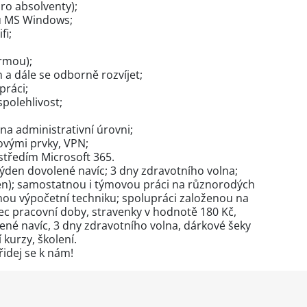
pro absolventy);
ů MS Windows;
fi;
ormou);
a dále se odborně rozvíjet;
práci;
polehlivost;
na administrativní úrovni;
ovými prvky, VPN;
tředím Microsoft 365.
den dovolené navíc; 3 dny zdravotního volna;
en); samostatnou i týmovou práci na různorodých
anou výpočetní techniku; spolupráci založenou na
nec pracovní doby, stravenky v hodnotě 180 Kč,
ené navíc, 3 dny zdravotního volna, dárkové šeky
 kurzy, školení.
řidej se k nám!