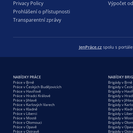
Privacy Policy
Výpočet o
Prohlášení o přístupnosti
Transparentní zprávy
JenPráce.cz
spolu s portá
NABÍDKY PRÁCE
NABÍDKY BRI
Práce v Brně
Brigády v Brně
Práce v Českých Budějovicích
Brigády v Česk
Práce v Havířově
Brigády v Haví
Práce v Hradci Králové
Brigády v Hrad
Práce v Jihlavě
Brigády v Jihla
Práce v Karlových Varech
Brigády v Karl
Práce v Kladně
Brigády v Klad
Práce v Liberci
Brigády v Liber
Práce v Mostě
Brigády v Most
Práce v Olomouci
Brigády v Olom
Práce v Opavě
Brigády v Opa
Práce v Ostravě
Brigády v Ostr