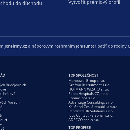
Vytvořit prémiový profil
dchodu do důchodu
lem
JenFirmy.cz
a náborovým rozhraním
JenHunter
patří do rodiny
C
GÁD
TOP SPOLEČNOSTI
ManpowerGroup s.r.o.
ých Budějovicích
Grafton Recruitment s.r.o.
řově
HOFMANN WIZARD s.r.o.
ci Králové
Penta Hospitals CZ, s.r.o.
vě
Comac jobs s.r.o.
ových Varech
Advantage Consulting, s.r.o.
ně
Kaufland Česká republika v.o.s.
ci
Randstad HR Solutions s.r.o.
ě
Jobs Contact Personal, s.r.o.
ouci
ADECCO spol.s r.o.
vě
TOP PROFESE
avě