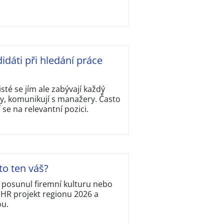
idáti při hledání práce
isté se jím ale zabývají každý
y, komunikují s manažery. Často
í se na relevantní pozici.
to ten váš?
, posunul firemní kulturu nebo
í HR projekt regionu 2026 a
ou.