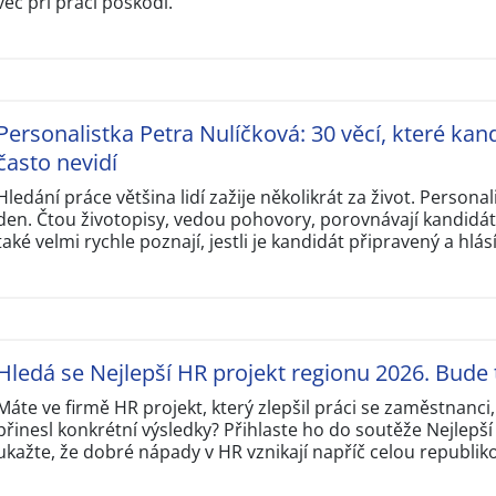
věc při práci poškodí.
Personalistka Petra Nulíčková: 30 věcí, které kand
často nevidí
Hledání práce většina lidí zažije několikrát za život. Personal
den. Čtou životopisy, vedou pohovory, porovnávají kandidát
také velmi rychle poznají, jestli je kandidát připravený a hlás
Hledá se Nejlepší HR projekt regionu 2026. Bude 
Máte ve firmě HR projekt, který zlepšil práci se zaměstnanci
přinesl konkrétní výsledky? Přihlaste ho do soutěže Nejlepš
ukažte, že dobré nápady v HR vznikají napříč celou republik