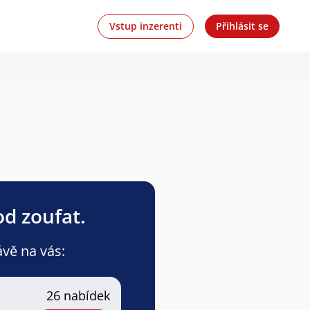
Vstup inzerenti
Přihlásit se
od zoufat.
ávě na vás:
26 nabídek