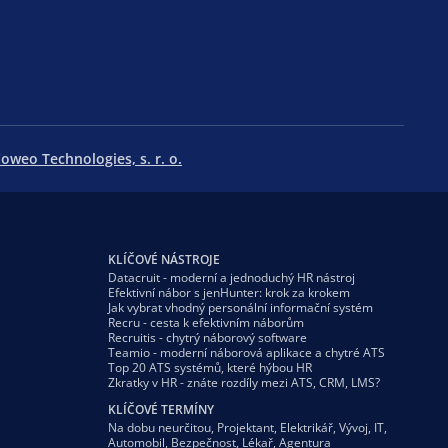
oweo Technologies, s. r. o.
KLÍČOVÉ NÁSTROJE
Datacruit - moderní a jednoduchý HR nástroj
Efektivní nábor s jenHunter: krok za krokem
Jak vybrat vhodný personální informační systém
Recru - cesta k efektivním náborům
Recruitis - chytrý náborový software
Teamio - moderní náborová aplikace a chytré ATS
Top 20 ATS systémů, které hýbou HR
Zkratky v HR - znáte rozdíly mezi ATS, CRM, LMS?
KLÍČOVÉ TERMÍNY
Na dobu neurčitou
,
Projektant
,
Elektrikář
,
Vývoj
,
IT
,
Automobil
,
Bezpečnost
,
Lékař
,
Agentura