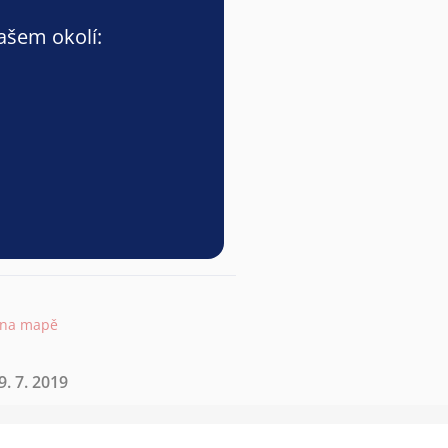
vašem okolí:
 na mapě
. 7. 2019