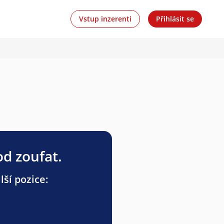
Vstup inzerenti
Přihlásit se
od zoufat.
lší pozice: