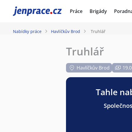
JenPráce.cz
Práce
Brigády
Poradn
Nabídky práce
Havlíčkův Brod
Truhlář
Truhlář
Havlíčkův Brod
19.0
Tahle nab
Společnost