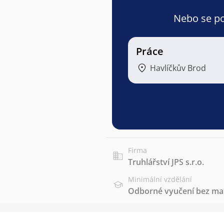
Nebo se pod
Práce
Havlíčkův Brod
Firma
Truhlářství JPS s.r.o.
Minimální vzdělání
Odborné vyučení bez mat