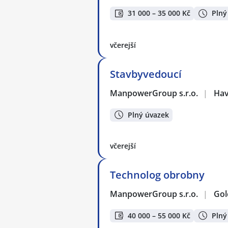
31 000 – 35 000 Kč
Plný
včerejší
Stavbyvedoucí
ManpowerGroup s.r.o.
|
Hav
Plný úvazek
včerejší
Technolog obrobny
ManpowerGroup s.r.o.
|
Gol
40 000 – 55 000 Kč
Plný