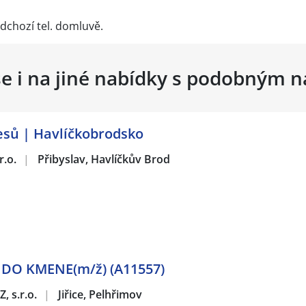
chozí tel. domluvě.
se i na jiné nabídky s podobným 
esů | Havlíčkobrodsko
r.o.
|
Přibyslav, Havlíčkův Brod
 DO KMENE(m/ž) (A11557)
, s.r.o.
|
Jiřice, Pelhřimov