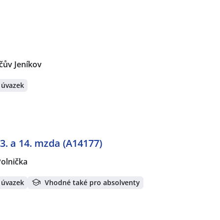
čův Jeníkov
 úvazek
13. a 14. mzda (A14177)
olnička
 úvazek
Vhodné také pro absolventy