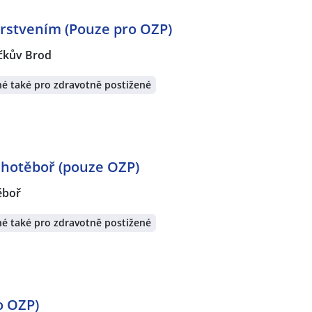
erstvením (Pouze pro OZP)
čkův Brod
é také pro zdravotně postižené
Chotěboř (pouze OZP)
ěboř
é také pro zdravotně postižené
o OZP)