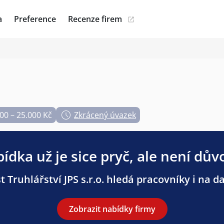
a
Preference
Recenze firem
00 – 25.000 Kč
Zkrácený úvazek
ídka už je sice pryč, ale není dův
 Truhlářství JPS s.r.o. hledá pracovníky i na da
Zobrazit nabídky firmy