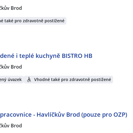
čkův Brod
é také pro zdravotně postižené
udené i teplé kuchyně BISTRO HB
čkův Brod
ený úvazek
Vhodné také pro zdravotně postižené
pracovnice - Havlíčkův Brod (pouze pro OZP)
čkův Brod