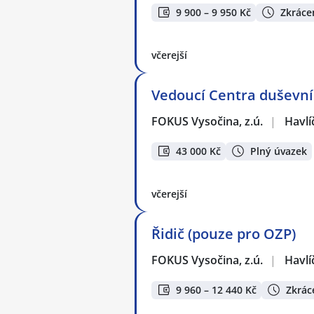
9 900 – 9 950 Kč
Zkráce
včerejší
Vedoucí Centra duševní
FOKUS Vysočina, z.ú.
|
Havlí
43 000 Kč
Plný úvazek
včerejší
Řidič (pouze pro OZP)
FOKUS Vysočina, z.ú.
|
Havlí
9 960 – 12 440 Kč
Zkrác