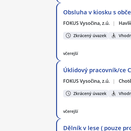
Obsluha v kiosku s obč
FOKUS Vysočina, z.ú.
|
Havlí
Zkrácený úvazek
Vhodn
včerejší
Úklidový pracovník/ce 
FOKUS Vysočina, z.ú.
|
Chot
Zkrácený úvazek
Vhodn
včerejší
Dělník v lese ( pouze pr