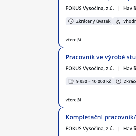
FOKUS Vysočina, z.ú.
|
Havlí
Zkrácený úvazek
Vhodn
včerejší
Pracovník ve výrobě st
FOKUS Vysočina, z.ú.
|
Havlí
9 950 – 10 000 Kč
Zkrác
včerejší
Kompletační pracovník/
FOKUS Vysočina, z.ú.
|
Havlí