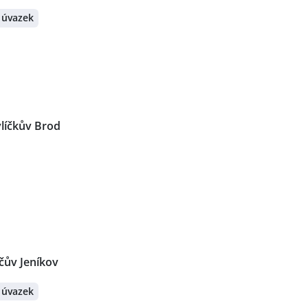
 úvazek
líčkův Brod
čův Jeníkov
 úvazek