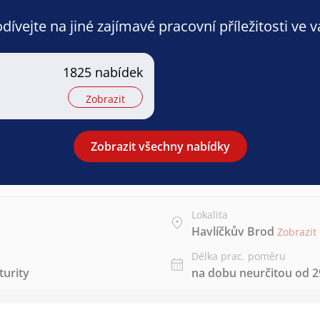
ívejte na jiné zajímavé pracovní příležitosti ve 
1825 nabídek
Zobrazit
Zobrazit všechny nabídky
Lokalita
Havlíčkův Brod
Zobrazit
Délka prac. poměru
urity
na dobu neurčitou od 29