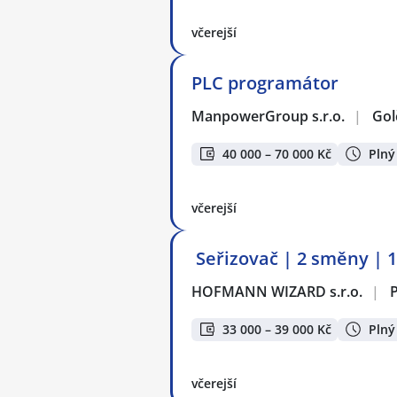
včerejší
PLC programátor
ManpowerGroup s.r.o.
|
Gol
40 000 – 70 000 Kč
Plný
včerejší
️ Seřizovač | 2 směny | 
HOFMANN WIZARD s.r.o.
|
P
33 000 – 39 000 Kč
Plný
včerejší