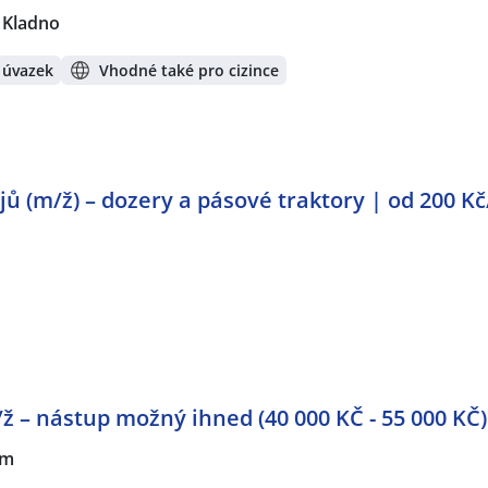
Kladno
 úvazek
Vhodné také pro cizince
jů (m/ž) – dozery a pásové traktory | od 200 K
/ž – nástup možný ihned (40 000 KČ - 55 000 KČ)
em