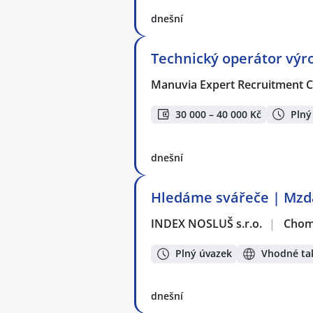
dnešní
Technický operátor výro
Manuvia Expert Recruitment CZ
30 000 – 40 000 Kč
Plný
dnešní
Hledáme svářeče | Mzda 
INDEX NOSLUŠ s.r.o.
|
Chom
Plný úvazek
Vhodné tak
dnešní