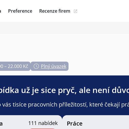
a
Preference
Recenze firem
0 – 22.000 Kč
Plný úvazek
ídka už je sice pryč, ale není dův
ás tisíce pracovních příležitostí, které čekají pr
a
111 nabídek
Práce