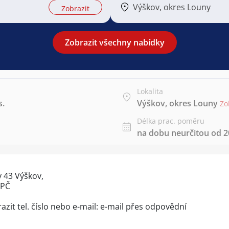
Výškov, okres Louny
Zobrazit
Zobrazit všechny nabídky
Lokalita
s.
Výškov, okres Louny
Zo
Délka prac. poměru
na dobu neurčitou od 20
 43 Výškov,
DPČ
azit tel. číslo
nebo e-mail: e-mail přes
odpovědní