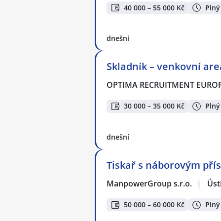
40 000 – 55 000 Kč
Plný
dnešní
Skladník – venkovní are
OPTIMA RECRUITMENT EUROPE,
30 000 – 35 000 Kč
Plný
dnešní
Tiskař s náborovým pří
ManpowerGroup s.r.o.
|
Úst
50 000 – 60 000 Kč
Plný