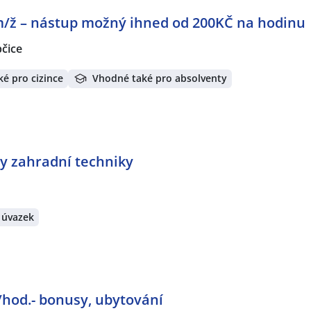
ž – nástup možný ihned od 200KČ na hodinu 
čice
é pro cizince
Vhodné také pro absolventy
vy zahradní techniky
 úvazek
/hod.- bonusy, ubytování