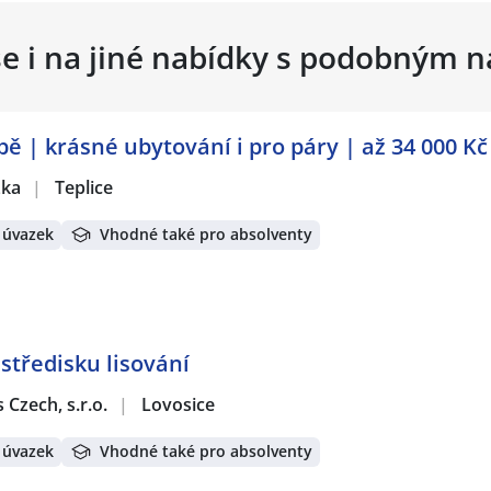
se i na jiné nabídky s podobným 
ě | krásné ubytování i pro páry | až 34 000 Kč
žka
|
Teplice
 úvazek
Vhodné také pro absolventy
středisku lisování
Czech, s.r.o.
|
Lovosice
 úvazek
Vhodné také pro absolventy