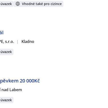
 úvazek
Vhodné také pro cizince
ál
 s.r.o.
|
Kladno
 úvazek
spěvkem 20 000Kč
í nad Labem
 úvazek