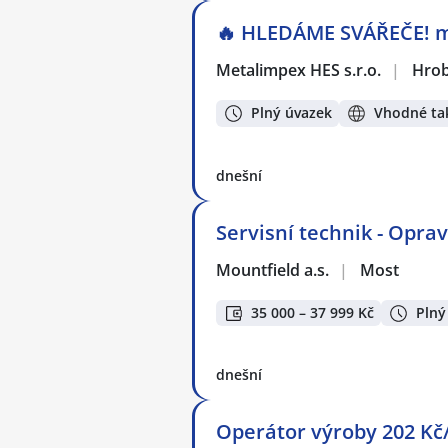
🔥 HLEDÁME SVÁŘEČE! m/
Metalimpex HES s.r.o.
|
Hrob
Plný úvazek
Vhodné tak
dnešní
Servisní technik - Opra
Mountfield a.s.
|
Most
35 000 – 37 999 Kč
Plný
dnešní
Operátor výroby 202 Kč