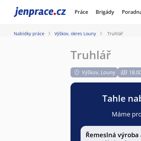
JenPráce.cz
Práce
Brigády
Poradn
Nabídky práce
Výškov, okres Louny
Truhlář
Truhlář
Výškov, Louny
18.00
Tahle nab
Máme pro v
Řemeslná výroba 