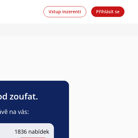
Vstup inzerenti
Přihlásit se
od zoufat.
ávě na vás:
1836 nabídek