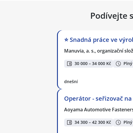
Podívejte 
⭐ Snadná práce ve výrob
Manuvia, a. s., organizační slo
30 000 – 34 000 Kč
Plný
dnešní
Operátor - seřizovač na 
Aoyama Automotive Fasteners 
34 300 – 42 300 Kč
Plný