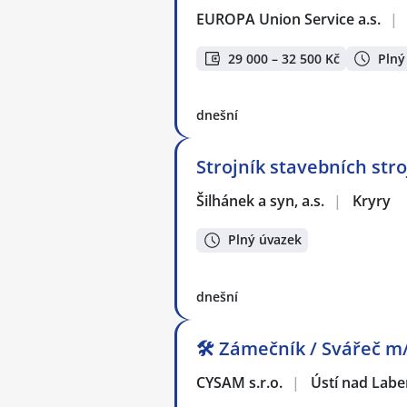
EUROPA Union Service a.s.
|
29 000 – 32 500 Kč
Plný
dnešní
Strojník stavebních stro
Šilhánek a syn, a.s.
|
Kryry
Plný úvazek
dnešní
🛠️ Zámečník / Svářeč m
CYSAM s.r.o.
|
Ústí nad Lab