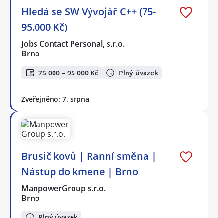
Hledá se SW Vývojář C++ (75-
95.000 Kč)
Jobs Contact Personal, s.r.o.
Brno
75 000 – 95 000 Kč
Plný úvazek
Zveřejněno: 7. srpna
Brusič kovů | Ranní směna |
Nástup do kmene | Brno
ManpowerGroup s.r.o.
Brno
Plný úvazek