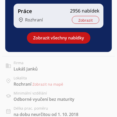
Práce
2956 nabídek
Rozhraní
Zobrazit
Zobrazit všechny nabídky
Firma
Lukáš Janků
Lokalita
Rozhraní
Zobrazit na mapě
Minimální vzdělání
Odborné vyučení bez maturity
Délka prac. poměru
na dobu neurčitou od 1. 10. 2018