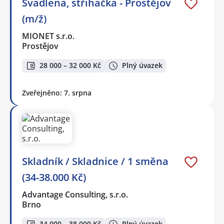
Švadlena, střihačka - Prostějov
(m/ž)
MIONET s.r.o.
Prostějov
28 000 – 32 000 Kč
Plný úvazek
Zveřejněno: 7. srpna
Skladník / Skladnice / 1 směna
(34-38.000 Kč)
Advantage Consulting, s.r.o.
Brno
34 000 – 38 000 Kč
Plný úvazek