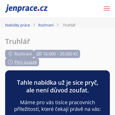
JenPráce.cz
Nabídky práce
Rozhraní
Truhlář
Truhlář
Rozhraní
16.000 – 20.000 Kč
Plný úvazek
Tahle nabídka už je sice pryč,
ale není důvod zoufat.
Máme pro vás tisíce pracovních
příležitostí, které čekají právě na vás: