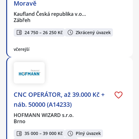
Moravě
Kaufland Česká republika v.o…
Zábřeh
24 750 – 26 250 Kč
Zkrácený úvazek
včerejší
CNC OPERÁTOR, až 39.000 Kč +
náb. 50000 (A14233)
HOFMANN WIZARD s.r.o.
Brno
35 000 – 39 000 Kč
Plný úvazek