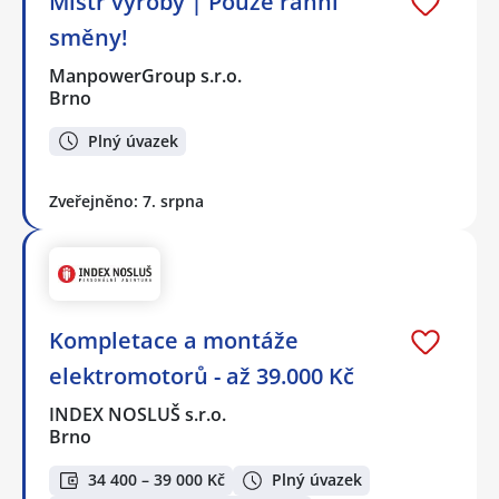
Mistr výroby | Pouze ranní
směny!
ManpowerGroup s.r.o.
Brno
Plný úvazek
Zveřejněno: 7. srpna
Kompletace a montáže
elektromotorů - až 39.000 Kč
INDEX NOSLUŠ s.r.o.
Brno
34 400 – 39 000 Kč
Plný úvazek