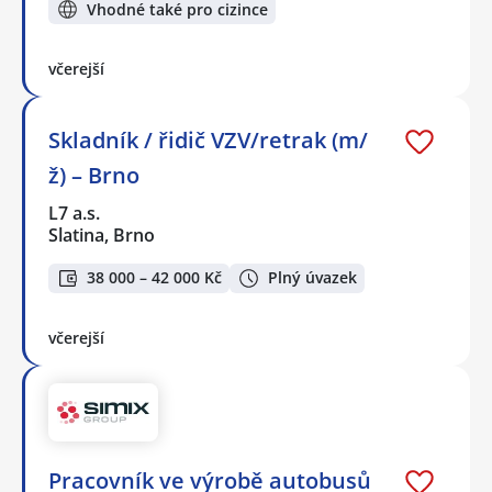
Vhodné také pro cizince
včerejší
Skladník / řidič VZV/retrak (m/
ž) – Brno
L7 a.s.
Slatina, Brno
38 000 – 42 000 Kč
Plný úvazek
včerejší
Pracovník ve výrobě autobusů